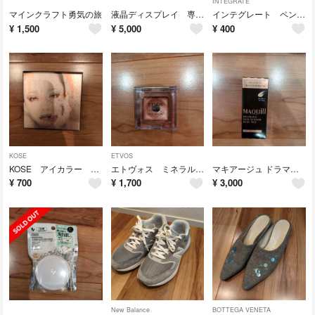
INTEGRATE
マインクラフト勇気の旅
液晶ディスプレイ 専門書
インテグレート ペンシルアイズ ブルー アイカラー
¥
1,500
¥
5,000
¥
400
KOSE
ETVOS
KOSE アイカラー コレクション NA 安室奈美恵
エトヴォス ミネラルアイバーム ピンクフィズ
マキアージュ ドラマティックスキンセンサーベース NEO ヌーディーベージュ
¥
700
¥
1,700
¥
3,000
New Balance
BOTTEGA VENETA