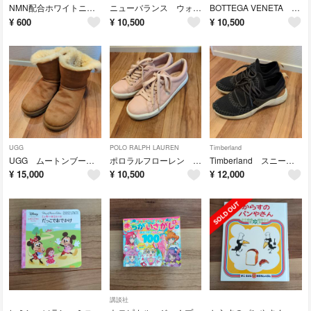
NMN配合ホワイトニング クッションファンデ
ニューバランス ウォーキングシューズ 24cm
BOTTEGA VENETA ボッテガ スリッポン
¥
600
¥
10,500
¥
10,500
UGG
POLO RALPH LAUREN
Timberland
UGG ムートンブーツ リボン 24cm
ポロラルフローレン 24 スニーカー ピンク
Timberland スニーカー ブラック 23.5
¥
15,000
¥
10,500
¥
12,000
講談社