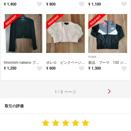
¥
1,400
¥
800
¥
1,100
PUMA
hiromichi nakano ブラックフォーマル ジャケット 7号
ボレロ ピンクベージュ Sサイズ 結婚式
新品 プーマ 130 ジャージ 男の子
¥
1,250
¥
600
¥
1,300
1 / 3 ページ
取引の評価