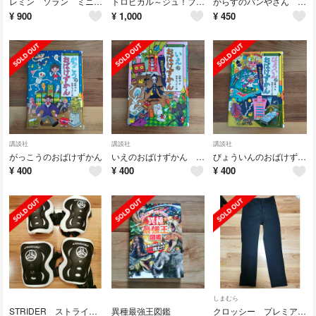
レミン ソラン ミニ絵本
トロピカル～ジュ！プリキュアまちがいさがしブック
からすのパンやさん 絵本
¥
900
¥
1,000
¥
450
講談社
講談社
講談社
がっこうのおばけずかん
いえのおばけずかん おばけテレビ
びょういんのおばけずかん なんでもドクター
¥
400
¥
400
¥
400
しまむら
STRIDER ストライダー子供用 プロテクター
異種最強王図鑑
クロッシー プレミアム しまむら 黒 スキニーパンツ