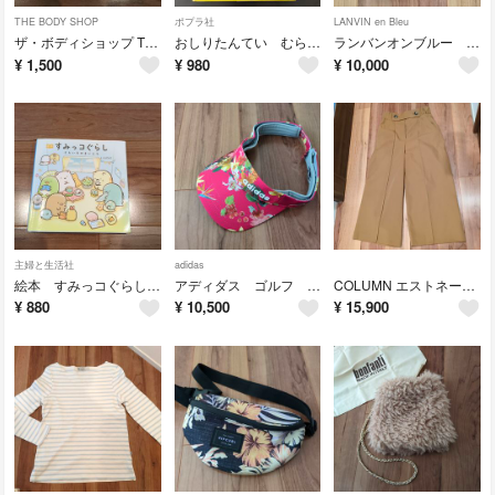
THE BODY SHOP
ポプラ社
LANVIN en Bleu
ザ・ボディショップ THE BODY SHOP カモマイル サンプチュアス クレンジングバター 90ml
おしりたんてい むらさきふじんのあんごうじけん
ランバンオンブルー シュシュ リボン ヘアゴム 2個セット
¥
1,500
¥
980
¥
10,000
主婦と生活社
adidas
絵本 すみっコぐらし そらいろのまいにち
アディダス ゴルフ サンバイザー ピンク 花柄
COLUMN エストネーション タック ワイドパンツ ブラウン 36
¥
880
¥
10,500
¥
15,900