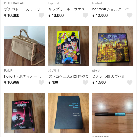
PETIT BATEAU
Rip Curl
bonfanti
プチバトー カットソー S レディース ボーダー ブルー
リップカール ウエストポーチ
bonfanti ショルダーバッグ
¥
10,000
¥
10,000
¥
12,000
PotioR
ポプラ社
幻冬舎
PotioR（ポティオール）ショルダーバッグ ハンドバッグ ベージュ
ズッコケ三人組対怪盗Ｘ
えんとつ町のプペル
¥
10,999
¥
400
¥
1,500