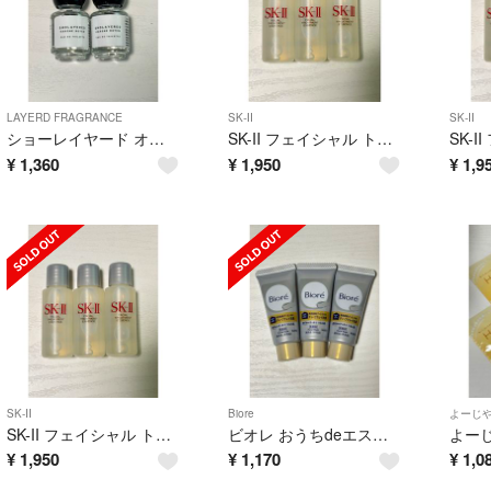
LAYERD FRAGRANCE
SK-II
SK-II
ショーレイヤード オードトワレ ハコネロテン 5ml 2本
SK-II フェイシャル トリートメント エッセンス 3本
¥
1,360
¥
1,950
¥
1,9
SK-II
Biore
よーじ
SK-II フェイシャル トリートメント エッセンス 3本
ビオレ おうちdeエステ ディープクレイ洗顔 3本
¥
1,950
¥
1,170
¥
1,0