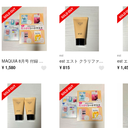
est
est
MAQUIA 8月号 付録 シートマスク8種類17枚セット 通常版 特別版
est エスト クラリファイイング ジェルウォッシュ MED 23g
¥
1,580
¥
815
¥
1,4