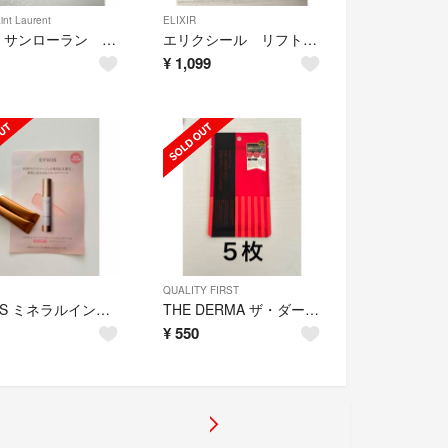
int Laurent
ELIXIR
イヴ・サンローラン リブレ ローニュ 2ml リブレローニュ 3個
エリクシール リフトモイストローション・ミルク各2本
¥
1,099
QUALITY FIRST
ETVOS ミネラルインナートリートメントベース ピンクベージュ 2本
THE DERMA ザ・ダーマベスト 5レチノール＋コラーゲン 5枚
¥
550