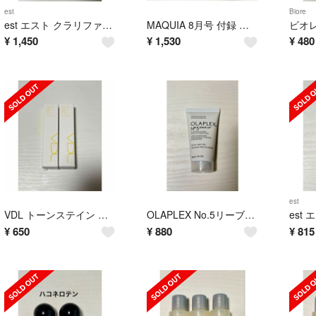
est
Biore
est エスト クラリファイイング ジェルウォッシュ MED 2本
MAQUIA 8月号 付録 シートマスク8種類17枚セット 通常版 特別版
¥
1,450
¥
1,530
¥
480
est
VDL トーンステイン カラーコレクティングプライマー 04 2本
OLAPLEX No.5リーブインコンディショナー30mL
¥
650
¥
880
¥
815