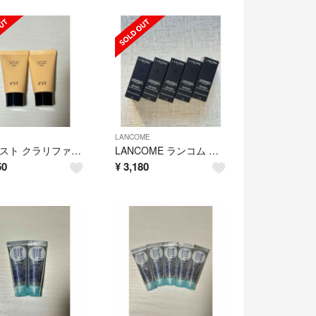
LANCOME
est エスト クラリファイイング ジェルウォッシュ MED 2本
LANCOME ランコム ジェニフィック アルティメ セラム.7ml×5
50
¥
3,180