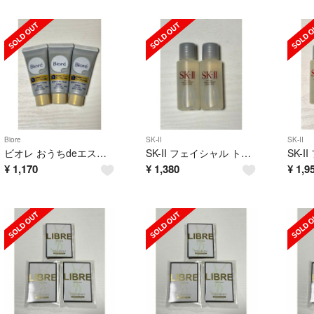
Biore
SK-II
SK-II
ビオレ おうちdeエステ ディープクレイ洗顔 3本
SK-II フェイシャル トリートメント エッセンス10ml×2
¥
1,170
¥
1,380
¥
1,9