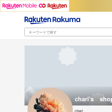
chari's sho
chari