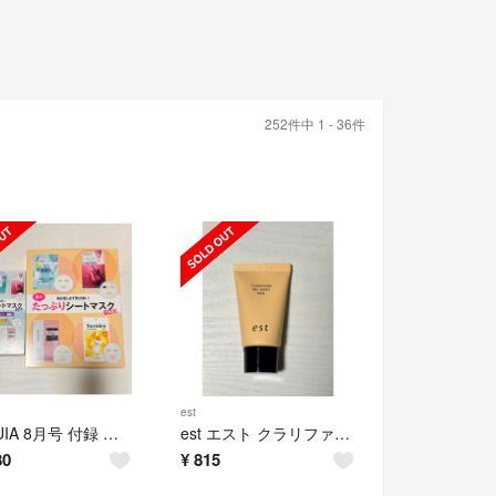
252件中 1 - 36件
est
MAQUIA 8月号 付録 シートマスク8種類17枚セット 通常版 特別版
est エスト クラリファイイング ジェルウォッシュ MED 23g
80
¥
815