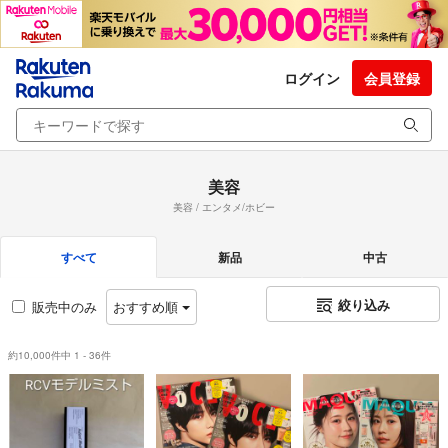
ログイン
会員登録
美容
美容 / エンタメ/ホビー
すべて
新品
中古
絞り込み
販売中のみ
おすすめ順
約10,000件中 1 - 36件