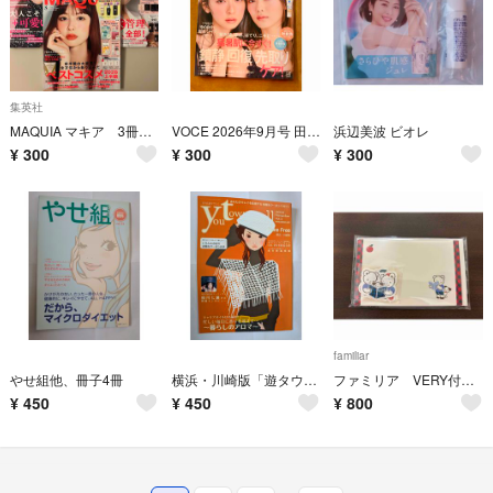
集英社
MAQUIA マキア 3冊セット ①
VOCE 2026年9月号 田村保乃 金村美玖 表紙 雑誌のみ 付録なし
浜辺美波 ビオレ
¥
300
¥
300
¥
300
familiar
やせ組他、冊子4冊
横浜・川崎版「遊タウン」
ファミリア VERY付録 レターセット
¥
450
¥
450
¥
800