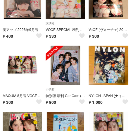
講談社
美アップ 2026年9月号
VOCE SPECIAL 増刊 2026年 09月号 雑誌のみ
VoCE (ヴォーチェ) 2026年 09月号 [雑誌]
¥
400
¥
333
¥
300
小学館
MAQUIA 8月号 VOCE 9月号 美容雑誌 2冊セット 雑誌のみ 未読
特別版 増刊 CanCam (キャンキャン) 2026年 05月号 [雑誌]
NYLON JAPAN (ナイロンジャパン) 2026年 06月号 [雑誌]★
¥
300
¥
900
¥
1,000