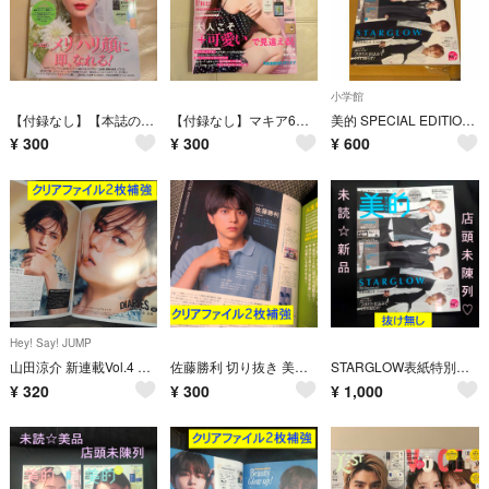
小学館
【付録なし】【本誌のみ】美的スペシャル増刊 2025年 12月号 [雑誌]
【付録なし】マキア6月号特別版小嶋陽菜表紙版 ( 6－ 1) 2026年 06月号 [雑誌]
美的 SPECIAL EDITION 2026年 09月号 [雑誌]
¥
300
¥
300
¥
600
Hey! Say! JUMP
山田涼介 新連載Vol.4 VOCE 2026年9月号【最新号】 切り抜き 店頭未陳列美品 クリアファイル2枚補強
佐藤勝利 切り抜き 美的 2026年8月号掲載記事 インタビュー クリアファイル2枚補強
STARGLOW表紙特別版(厚紙ピンナップ付き) 美的 2026年9月号増刊 抜けなし/付録なし 店頭未陳列美品
¥
320
¥
300
¥
1,000