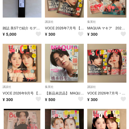
講談社
集英社
雑誌 美STで紹介 モデルミスト
VOCE 2026年7月号 【雑誌のみ】 2冊セット
MAQUIA マキア 2026年7月号 通常版・特別版 【雑誌のみ】
¥
5,000
¥
300
¥
300
講談社
集英社
講談社
VOCE 2026年9月号 【雑誌のみ】
【新品未読品】 MAQUIA マキア 2025年11月号 橋本将生さん
VOCE 2026年7月号・MAQUIA 2026年8月号 【雑誌のみ】
¥
300
¥
500
¥
300