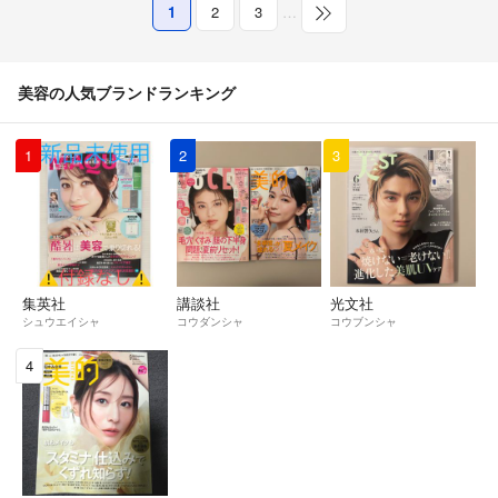
1
2
3
…
美容の人気ブランドランキング
1
2
3
集英社
講談社
光文社
シュウエイシャ
コウダンシャ
コウブンシャ
4