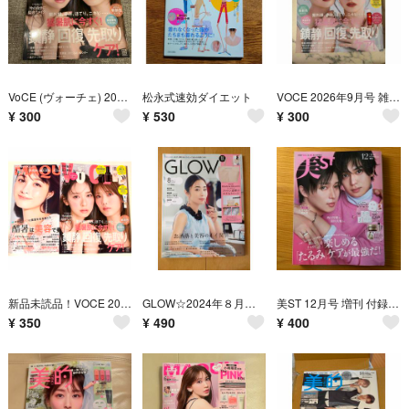
VoCE (ヴォーチェ) 2026年 09月号 [雑誌] 雑誌のみ VOCE9月号
松永式速効ダイエット
VOCE 2026年9月号 雑誌のみ
¥
300
¥
530
¥
300
新品未読品！VOCE 2026年9月号 田村保乃 金村美玖、マキア 橋本環奈
GLOW☆2024年８月号（MEGUMI・ディーン・フジオカ・稲垣吾郎）付録なし・本のみ
美ST 12月号 増刊 付録なし 本のみ 未読 表紙：西山智樹 前田大輔 美st
¥
350
¥
490
¥
400