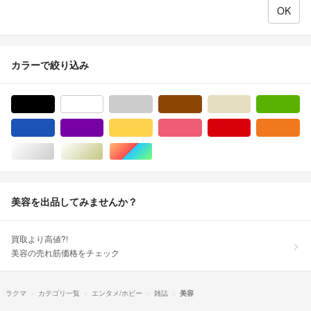
カラーで絞り込み
ブラック/黒色系
ホワイト/白色系
グレー/灰色系
ブラウン/茶色系
ベージュ系
グ
ブルー・ネイビー/青色系
パープル/紫色系
イエロー/黄色系
ピンク/桃色系
レッド/赤色系
オ
シルバー/銀色系
ゴールド/金色系
マルチカラー
美容を出品してみませんか？
買取より高値?!
美容の売れ筋価格をチェック
ラクマ
カテゴリ一覧
エンタメ/ホビー
雑誌
美容