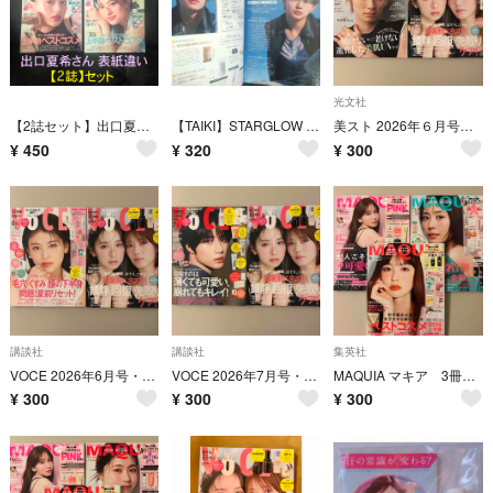
光文社
【2誌セット】出口夏希_表紙 美的 BITEKI 2026年8月号 [雑誌] 抜けあり
【TAIKI】STARGLOW 切り抜き 美的 2026年8月号連載2P インタビュー記事 クリアファイル2枚補強
美スト 2026年６月号・VOCE 2026年9月号 【雑誌のみ】
¥
450
¥
320
¥
300
講談社
講談社
集英社
VOCE 2026年6月号・9月号 【雑誌のみ】
VOCE 2026年7月号・9月号 【雑誌のみ】
MAQUIA マキア 3冊セット ②
¥
300
¥
300
¥
300