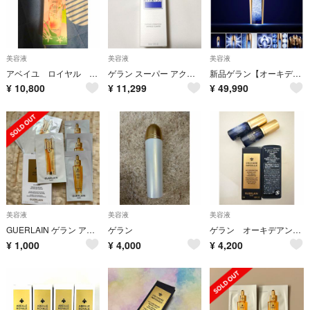
美容液
美容液
美容液
アベイユ ロイヤル ウォータリー オイル セロム 50ml
ゲラン スーパー アクア セロム N 50ml
新品ゲラン【オーキデリフトザセロム30ml】
¥
10,800
¥
11,299
¥
49,990
美容液
美容液
美容液
GUERLAIN ゲラン アベイユロイヤルダブルRセロム＆オイルセロム 新品
ゲラン
ゲラン オーキデアンペリアル ザリフトセロム サンプルボトル2個
¥
1,000
¥
4,000
¥
4,200