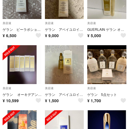
美容液
美容液
美容液
ゲラン ビーラボショット 新品
ゲラン アベイユロイヤルウォータリーオイルセラム 30ml
GUERLAIN ゲラン オーキデ アンペリアル ゴールドノビレ 美容液 30㎖
¥
6,500
¥
9,000
¥
5,000
美容液
美容液
美容液
ゲラン オーキデアンペリアル ゴールドノビレザセロム サンプル5個
ゲラン アベイユロイヤル アドバンスト ウォータリーオイル 5ml
ゲラン 5点セット
¥
10,599
¥
1,500
¥
1,700