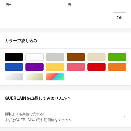
円〜
円
カラーで絞り込み
ブラック/黒色系
ホワイト/白色系
グレー/灰色系
ブラウン/茶色系
ベージュ系
グ
ブルー・ネイビー/青色系
パープル/紫色系
イエロー/黄色系
ピンク/桃色系
レッド/赤色系
オ
シルバー/銀色系
ゴールド/金色系
マルチカラー
GUERLAINを出品してみませんか？
買取よりも高値で売れる!
まずはGUERLAINの売れ筋価格をチェック