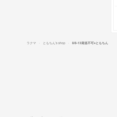
ラクマ
ともちん's shop
8/8-13発送不可⭐︎ともちん