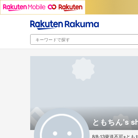
ともちん's s
8/8-13発送不可⭐︎とも