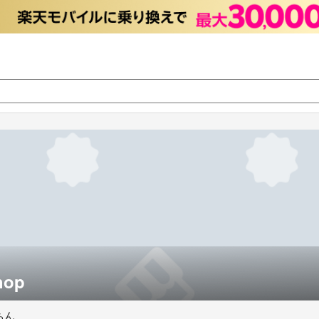
hop
ちん