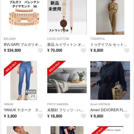
BVLGARI
LOUIS VUITTON
TODAYFUL
BVLGARI ブルガリオープンパレンテシ ダイヤモンドリング 56
新品 ルイヴィトン オンザゴーEW ショルダーストラップのみ
トゥデイフル セットアップ
¥
334,800
¥
70,000
¥
8,800
YANUK
FRITZ HANSEN
Ameri VINTAGE
YANUK ヤヌーク スキニー PATRICIA
未開封 フリッツ・ハンセン クラシックスロー
Ameri DEVORER FLOWER SHEER TOP
¥
3,800
¥
18,800
¥
9,800