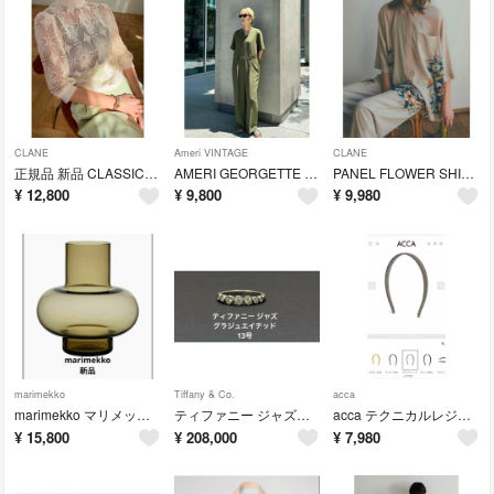
CLANE
Ameri VINTAGE
CLANE
正規品 新品 CLASSIC LACE TOPS
AMERI GEORGETTE RELAX ROMPERS
PANEL FLOWER SHIRT パネルフラワーシャツ CLANE
¥
12,800
¥
9,800
¥
9,980
marimekko
Tiffany & Co.
acca
marimekko マリメッコ フラワーベース Umpu glass vase
ティファニー ジャズグラジュエイテッド 13号
acca テクニカルレジンナローカチューシャ ホワイトベージュ
¥
15,800
¥
208,000
¥
7,980