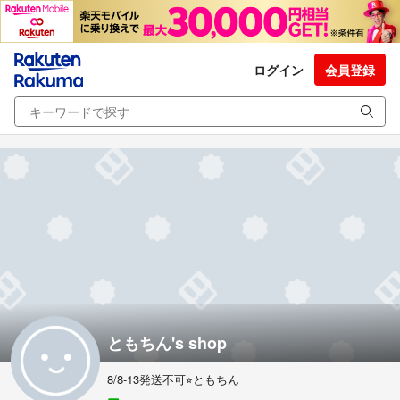
ログイン
会員登録
ともちん's shop
8/8-13発送不可⭐︎ともちん