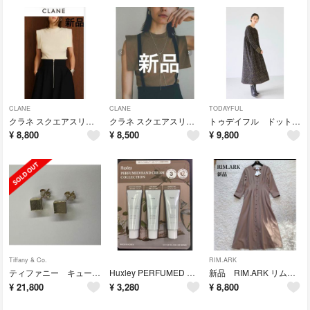
CLANE
CLANE
TODAYFUL
クラネ スクエアスリーブニット SQUARE SLEEVE KNIT
クラネ スクエアスリーブニット SQUARE SLEEVE KNIT
トゥデイフル ドットパターンドレス
¥
8,800
¥
8,500
¥
9,800
Tiffany & Co.
RIM.ARK
ティファニー キューブ ピアス
Huxley PERFUMED HAND CREAM COLLECTION
新品 RIM.ARK リムアーク 長袖ロングワンピース
¥
21,800
¥
3,280
¥
8,800