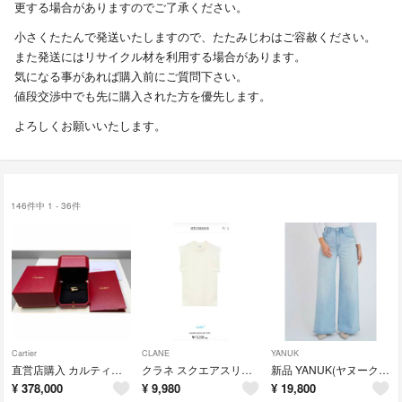
更する場合がありますのでご了承ください。
小さくたたんで発送いたしますので、たたみじわはご容赦ください。
また発送にはリサイクル材を利用する場合があります。
気になる事があれば購入前にご質問下さい。
値段交渉中でも先に購入された方を優先します。
よろしくお願いいたします。
146件中 1 - 36件
Cartier
CLANE
YANUK
直営店購入 カルティエ トリニティリング クッション クラシックモデル 54
クラネ スクエアスリーブニット SQUARE SLEEVE KNIT
新品 YANUK(ヤヌーク) ワイドフレア 26
¥
378,000
¥
9,980
¥
19,800