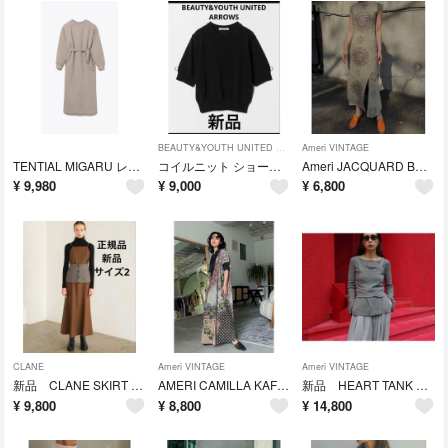
BEAUTY&YOUTH UNITED ARROWS
Ameri VINTAGE
TENTIAL MIGARU レディース ワンピース テンシャル
コイルニット ショートスリーブ プルオーバー ウォッシャブル
Ameri JACQUARD BOTANICAL
¥
9,980
¥
9,000
¥
6,800
CLANE
Ameri VINTAGE
Ameri VINTAGE
新品 CLANE SKIRT SET MERMAID LINE ONEPIECE
AMERI CAMILLA KAFTAN DRESS
新品 HEART TANK KNIT SET TOP
¥
9,800
¥
8,800
¥
14,800