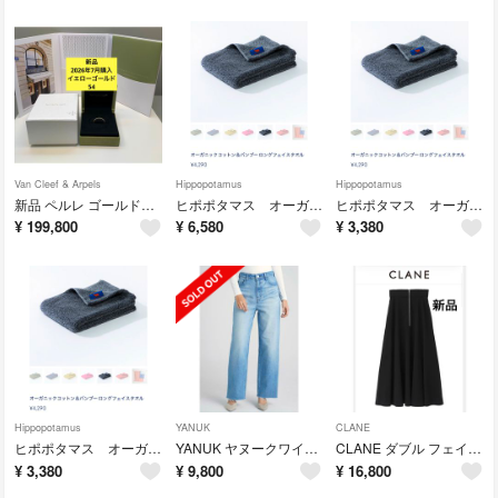
Van Cleef & Arpels
Hippopotamus
Hippopotamus
新品 ペルレ ゴールドパール リング スモールモデル YG 14号
ヒポポタマス オーガニックコットン＆バンブー ロングフェイスタオル ２枚セット
ヒポポタマス オーガニックコットン＆バンブー ロングフェイスタオル ②
¥
199,800
¥
6,580
¥
3,380
Hippopotamus
YANUK
CLANE
ヒポポタマス オーガニックコットン＆バンブー ロングフェイスタオル ①
YANUK ヤヌークワイドストレート LILITH 23
CLANE ダブル フェイス ジップ フレア スカート
¥
3,380
¥
9,800
¥
16,800