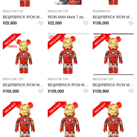
MEDICOM TOY
MEDICOM TOY
BE@RBRICK
BE@RBRICK IRON MAN MARK VII DAMAGE Ver. 400％ 新品未開封
IRON MAN Mark 7 damage ver. 100%ベア未開封ラス1
BE@RBRICK IRON MAN MARK VII DAMAGE 1000％
¥
25,800
¥
22,000
¥
150,000
MEDICOM TOY
MEDICOM TOY
MEDICOM TOY
BE@RBRICK IRON MAN MARK VII DAMAGE Ver.
BE@RBRICK IRON MAN MARK VII DAMAGE Ver.
BE@RBRICK IRON MAN MARK VII DAMAGE Ver
¥
165,000
¥
159,000
¥
159,900