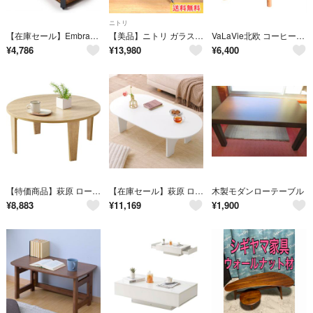
ニトリ
【在庫セール】Embrace life ローテーブル 収納付きしセンターテーブル
【美品】ニトリ ガラス センターテーブル ローテーブル NITORI インテリア
VaLaVie北欧 コーヒーテーブル ローテーブル
¥
4,786
¥
13,980
¥
6,400
【特価商品】萩原 ローテーブル センターテーブル 机 折りたたみ 完成品 丸型
【在庫セール】萩原 ローテーブル テーブル 楕円 大きめ 幅120 【 アーチ型
木製モダンローテーブル
¥
8,883
¥
11,169
¥
1,900