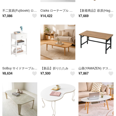
不二貿易(Fujiboeki) ローテーブル 四角 ミニ 幅80×奥行40×高さ
Claiks ローテーブル 折りたたみ デスク 完成品 幅120*奥行き60*高
【新着商品】萩原(Hagihara) ローテーブル センターテーブル 折りたたみ
¥
7,086
¥
14,422
¥
7,669
SoBuy サイドテーブル ベッド横 ナイトテーブル ローテーブル ベッドサイド
【新品】折りたたみ ローテーブル ナチュラル 幅110cm スタイリッシュ
山善(YAMAZEN) デスク ローテーブル 折りたたみ コンパクト 完成品 幅
¥
8,634
¥
7,500
¥
7,867