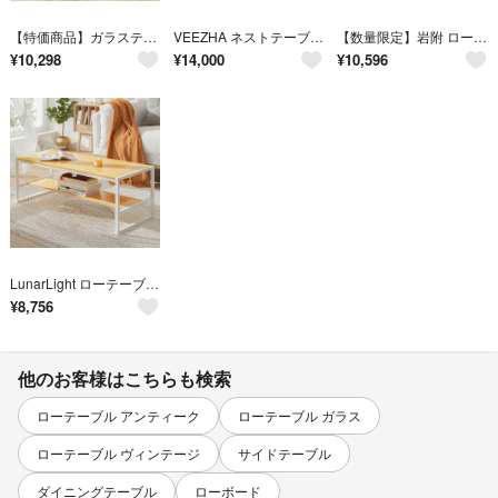
【特価商品】ガラステーブル ローテーブル 強化ガラス天板 アジャスター付き ガタ
VEEZHA ネストテーブル ローテーブルおしゃれ マルテーブルコーヒーテーブル
【数量限定】岩附 ローテーブル 折りたたみ 木製 オーク 子供 キッズ 北欧 幅
¥
10,298
¥
14,000
¥
10,596
LunarLight ローテーブル 幅100奥行45高さ38cm センターテーブ
¥
8,756
他のお客様はこちらも検索
ローテーブル アンティーク
ローテーブル ガラス
ローテーブル ヴィンテージ
サイドテーブル
ダイニングテーブル
ローボード