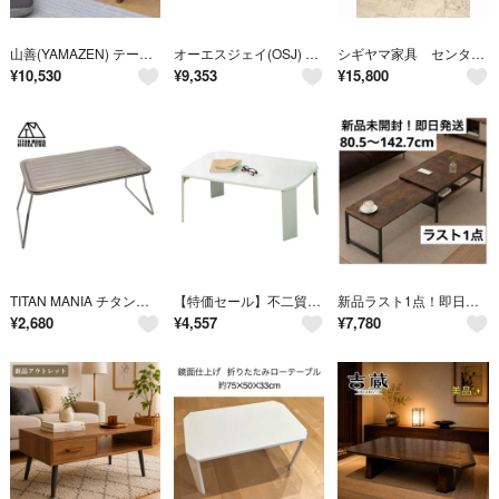
山善(YAMAZEN) テーブル ローテーブル コンパクト 折り畳み 天然木 完成品 幅70×奥行41×高さ35cm 一人暮らし
オーエスジェイ(OSJ) ローテーブル センターテーブル高級 大理石 収納付き
シギヤマ家具 センターテーブル ローテーブル ダイニングテーブル デザイナー
¥
10,530
¥
9,353
¥
15,800
TITAN MANIA チタンマニア ミニテーブル チタン製 ローテーブル 折りたたみ
【特価セール】不二貿易(Fujiboeki) ローテーブル 折りたたみテーブル
新品ラスト1点！即日発送！伸縮ローテーブル 幅80.5～142.7cm
¥
2,680
¥
4,557
¥
7,780