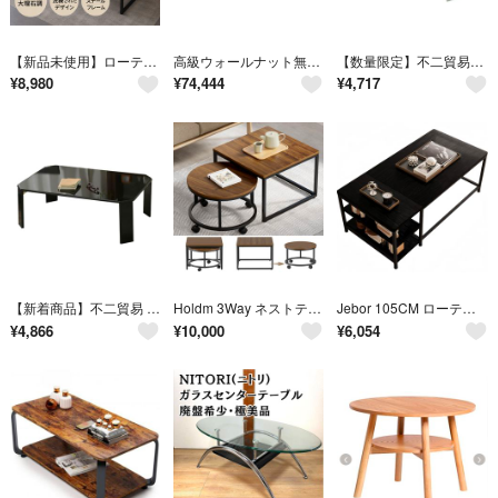
【新品未使用】ローテーブル センターテーブル 大理石調 北欧風 おしゃれ 安定
高級ウォールナット無垢材オイル仕上げデザインローテーブル
【数量限定】不二貿易(Fujiboeki) ローテーブル 折りたたみテーブル 幅
¥
8,980
¥
74,444
¥
4,717
【新着商品】不二貿易 ローテーブル 折りたたみテーブル 幅90×奥行60×高さ3
Holdm 3Way ネストテーブル 2個セットローテーブル 正方形 円形 ウォ
Jebor 105CM ローテーブル センターテーブル コーヒーテーブル リビン
¥
4,866
¥
10,000
¥
6,054