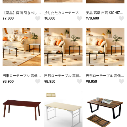
【新品】両面 引き出し付き ローテーブル 北欧風 オープン収納 ブラウン
折りたたみローテーブル 折りたたみテーブル 机 座卓 ホワイト 白 鏡面仕上げ
美品 高級 吉蔵 KICHIZO 座卓 ローテーブル 幅130cm 和モダン
¥
7,800
¥
6,600
¥
78,600
円形ローテーブル 高低差デザイン 強化ガラス天板 大理石調 モダン おしゃれ ホワイト
円形ローテーブル 高低差デザイン 強化ガラス天板 大理石調 モダン おしゃれ ブラック
円形ローテーブル 高低差デザイン 強化ガラス天板 大理石調 モダン おしゃれブラック+ホワイト
¥
8,950
¥
8,950
¥
8,950