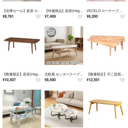
【在庫セール】萩原 ローテーブル 折りたたみテーブル 石目調 ストーン柄 おし
【特価商品】萩原(Hagihara) ローテーブル 折りたたみ ビーンズテーブル
VECELO ローテーブル 収納付き 幅100x奥行き50x高さ42CM リビン
¥
8,761
¥
7,409
¥
6,200
【数量限定】萩原(Hagihara) ローテーブル テーブル 長方形 折りたたみ
北欧風 センターテーブル 100×50cm ホワイト 折りたたみ 木製 ローテーブル
【数量限定】不二貿易(Fujiboeki) ローテーブル センターテーブル 伸縮
¥
10,507
¥
8,500
¥
12,551