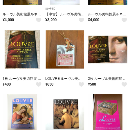
&byP&D
ルーヴル美術館展ルネサンス（国立新美術館）無料観覧券×２枚。
【中古】 ルーヴル美術館展〜17世紀ヨーロッパ絵画図録
ルーヴル美術館展ルネサンス（国立新美術館）無料観覧券×２枚。
¥
4,000
¥
3,290
¥
4,000
1枚 ルーヴル美術館展 ルネサンス 2026.9月
LOUVRE ルーヴル美術館展 愛を描くトレーディングアクリルチャーム
2枚 ルーヴル美術館展 ルネサンス 2026.9月
¥
400
¥
650
¥
500