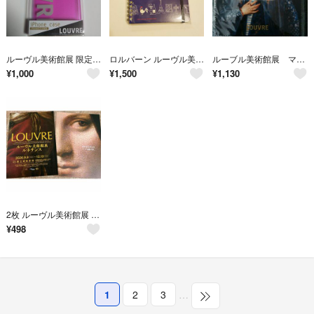
ルーヴル美術館展 限定 iPhone case iPhone6/7/8対応
ロルバーン ルーヴル美術館展 パリ 限定
ルーブル美術館展 マルチクリーナー 女性の肖像 美しきナーニ ヴェロネーゼ
¥
1,000
¥
1,500
¥
1,130
2枚 ルーヴル美術館展 ダ・ヴィンチ 美しきフェロニエール フライヤー
¥
498
1
2
3
…