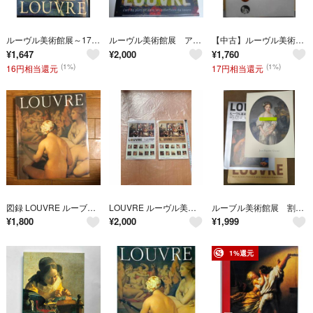
ルーヴル美術館展～17世紀ヨーロッパ絵画図録 大型本
ルーヴル美術館展 アルチンボルド《春》 オリジナルグッズ Ａ4クリアファイル
【中古】ルーヴル美術館展 : 美の宮殿の子どもたち／国立新美術館, 朝日新聞社事業本部文化事業部 編
¥
1,647
¥
2,000
¥
1,760
(1%)
(1%)
16円相当還元
17円相当還元
図録 LOUVRE ルーブル美術館展 19世紀 フランス絵画 新古典主義 から
LOUVRE ルーヴル美術館展
ルーブル美術館展 割れた水瓶 ジャン=バティスト・クルーズ 国立新美術館
¥
1,800
¥
2,000
¥
1,999
1%還元