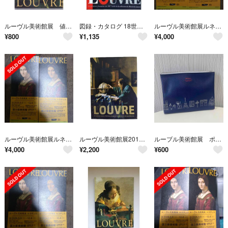
ルーヴル美術館展 値下げしました
図録・カタログ 18世紀フランス絵画のきらめき ルーヴル美術館展 ロココから新古典派へ 1997
ルーヴル美術館展ルネサンス（国立新美術館）無料観覧券×２枚。
¥
800
¥
1,135
¥
4,000
ルーヴル美術館展ルネサンス（国立新美術館）無料観覧券×２枚。
ルーヴル美術館展2015 「LOUVRE」
ルーブル美術館展 ポーチ
¥
4,000
¥
2,200
¥
600