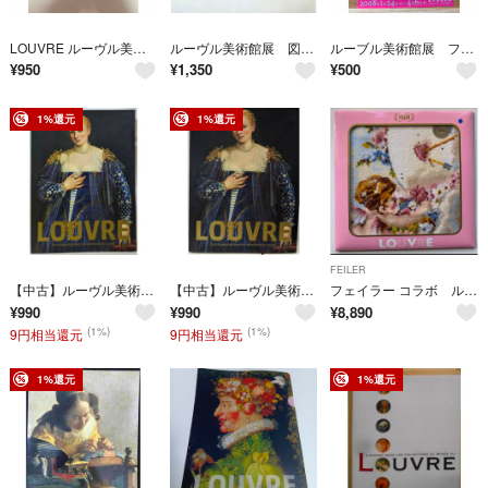
LOUVRE ルーヴル美術館展 愛を描く パンフレット
ルーヴル美術館展 図録 洋画 画集 アングル 新古典主義 絵画
ルーブル美術館展 フランス宮廷の美 チラシ
¥
950
¥
1,350
¥
500
1%還元
1%還元
FEILER
【中古】ルーヴル美術館展 : 肖像芸術 人は人をどう表現してきたか／国立新美術館, 日本テレビ放送網, ルーヴル美術館編集
【中古】ルーヴル美術館展 : 肖像芸術--人は人をどう表現してきたか／国立新美術館, 日本テレビ放送網, ルーヴル美術館編集
フェイラー コラボ ルーヴル美術館展 ラシーブルダムール 縁ブルー
¥
990
¥
990
¥
8,890
(1%)
(1%)
9円相当還元
9円相当還元
1%還元
1%還元