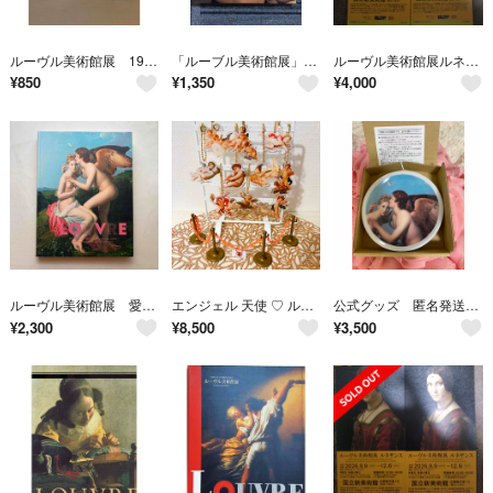
ルーヴル美術館展 19世紀フランス絵画 新古典主義からロマン主義へ
「ルーブル美術館展」図録 (19世紀フランス絵画)
ルーヴル美術館展ルネサンス（国立新美術館）無料観覧券×２枚
¥
850
¥
1,350
¥
4,000
ルーヴル美術館展 愛を描く 図録 油絵 絵画
エンジェル 天使 ♡ ルーヴル美術館展 アクリルチャーム コンプリート セット
公式グッズ 匿名発送 ルーヴル美術館展 豆皿 アモルとプシュケ♡食器 飾り皿
¥
2,300
¥
8,500
¥
3,500