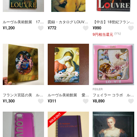
ルーヴル美術館展 17世紀ヨーロッパ絵画 図録 洋画 画集 油絵
図録・カタログ LOUVRE ルーブル美術館展 19世紀フランス絵画 新古典主義からロマン主義へ
【中古】18世紀フランス絵画のきらめき ルーヴル美術館展 ロココから新古典派へ／読売新聞文化事業部／読売新聞社
¥
1,200
¥
772
¥
990
(1%)
9円相当還元
FEILER
フランス宮廷の美 ルーヴル美術館展 図録 絵画 工芸
ルーヴル美術館展 愛を描く カード サッソフェラート 《眠る幼子イエス》
フェイラー コラボ ルーヴル美術館展 ラシーブルダムール 縁アイボリー
¥
1,300
¥
311
¥
8,890