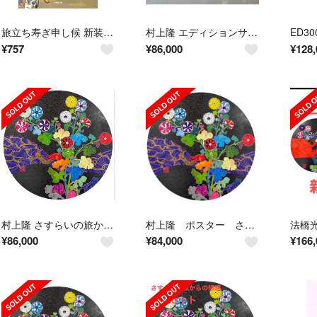
旅立ち寿ぎ申し候 新装版/小学館/永井紗耶子（文庫）
村上隆 エディションサイン入りポスター「さすらいの旅からの帰還」
¥
757
¥
86,000
¥
128,
村上隆 さすらいの旅からの帰還
村上隆 ポスター さすらいの旅からの帰還 新品！未開封！
¥
86,000
¥
84,000
¥
166,