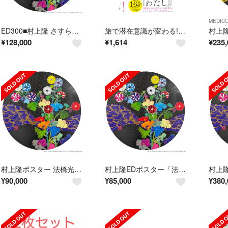
MEDIC
ED300■村上隆 さすらいの旅からの帰還 ポスター作品 法橋光琳
旅で潜在意識が変わる!／宮増 侑嬉
¥
128,000
¥
1,614
¥
235,
村上隆ポスター 法橋光琳 さすらいの旅からの帰還
村上隆EDポスター「法橋光琳」 〈さすらいの旅からの帰還〉新品未開封
¥
90,000
¥
85,000
¥
380,