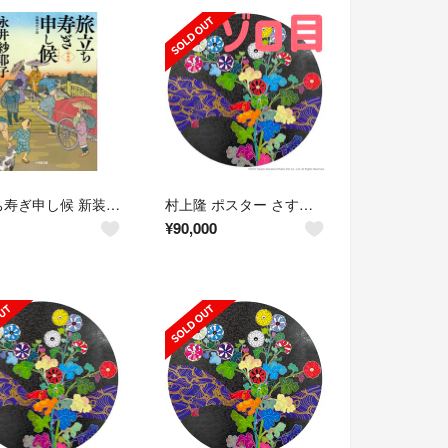
旅立ち寿ぎ申し候 新装版/小学館/永井紗耶子（文庫）
村上隆 ポスター さすらいの旅からの帰還 新品！未開封！
¥
90,000