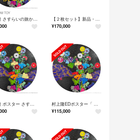
OM TOY
村上隆 さすらいの旅からの帰還 ３枚
【２枚セット】新品・未開封 村上隆 光琳 さすらいの旅からの帰還 死の島で咲く花
000
¥
170,000
村上隆 ポスター さすらいの旅からの帰還 3点セット
村上隆EDポスター「 法橋光琳 」 さすらいの旅からの帰還
000
¥
115,000