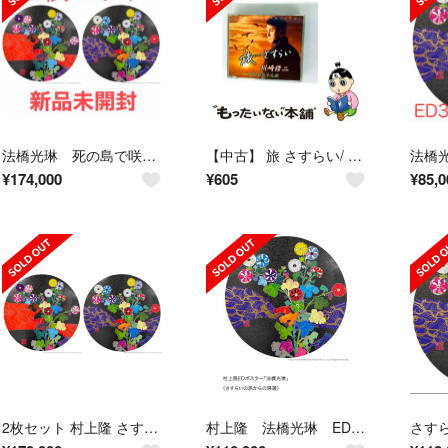
法橋光琳 死の島で咲く花 さすらいの旅からの帰還 セット 村上隆 ポスター 新品
【中古】 旅 さすらい/ 川崎修二
¥
174,000
¥
605
¥
85,0
2枚セット 村上隆 さすらいの旅からの帰還 死の島で咲く花
村上隆 法橋光琳 EDポスター さすらいの旅からの帰還
さす