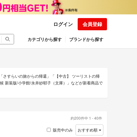
ログイン
会員登録
カテゴリから探す
ブランドから探す
。「さすらいの旅からの帰還」「【中古】 ツーリストの帰
ぎ申し候 新装版/小学館/永井紗耶子（文庫）」などが新着商品で
約200件中 1 - 40件
販売中のみ
おすすめ順