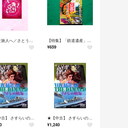
小さな旅人へ／さとう瑠璃【著】
【特集】「鉄道遺産」を旅する サライ2019
¥
659
★【中古】 さすらいの航海 [レンタル落ち] [DVD]
★【中古】 さすらいの航海 [レンタル落ち] [DVD]
0
¥
1,240