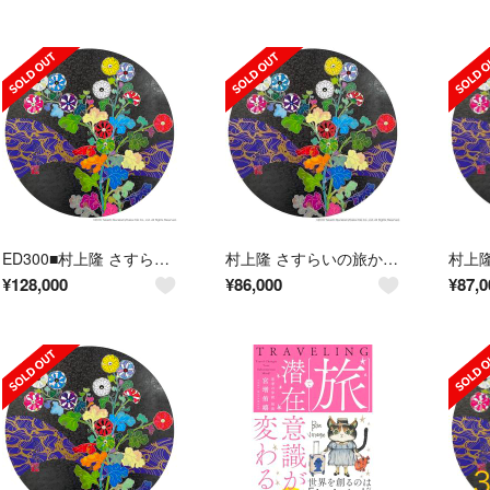
ED300■村上隆 さすらいの旅からの帰還 ポスター作品 法橋光琳
村上隆 さすらいの旅からの帰還 新品未開封 外箱難あり
¥
128,000
¥
86,000
¥
87,0