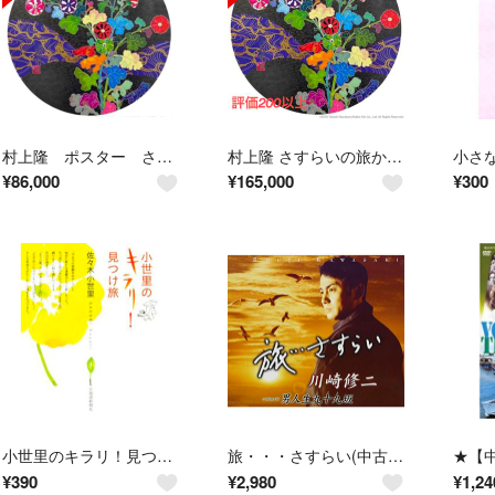
村上隆 ポスター さすらいの旅からの帰還
村上隆 さすらいの旅からの帰還
¥
86,000
¥
165,000
¥
300
小世里のキラリ！見つけ旅／佐々木小世里(著者)
旅・・・さすらい(中古品)
¥
390
¥
2,980
¥
1,24