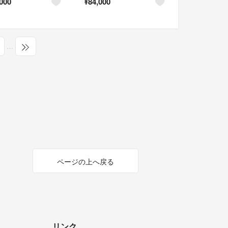
000
¥
84,000
…
ページの上へ戻る
リンク