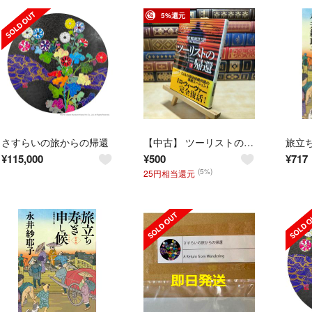
5%還元
さすらいの旅からの帰還
【中古】 ツーリストの帰還(下) (ハヤカワ文庫NV) オレン スタインハウアー 220287
¥
115,000
¥
500
¥
717
(5%)
25円相当還元