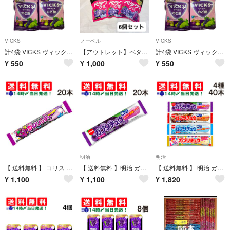
VICKS
ノーベル
VICKS
計4袋 VICKS ヴィックス のど飴 2種グレープ 70g
【アウトレット】ペタグーグミ グレープ味 6個セット ハードグミ NOBEL ペタグミ
計4袋 VICKS ヴィックス のど飴 2種グレープ 70g
¥
550
¥
1,000
¥
550
明治
明治
【 送料無料 】 コリス カジリッチョ グレープ＆ソーダ 20本 まとめ買い
【 送料無料 】明治 ガブリチュウ グレープ 20本 まとめ買い
【 送料無料 】 明治 ガブリチュウ 食べ比べ 4種×各10本 詰め合わせ アソート セット ( グレープ コーラ ラムネ カラフル ) まとめ買い 大容量
¥
1,100
¥
1,100
¥
1,820