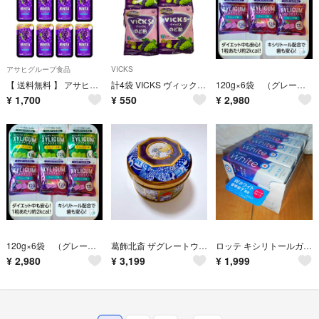
アサヒグループ食品
VICKS
【 送料無料 】 アサヒグループ食品 ミンティア ブリーズ フレッシュグレープ 30粒 ×8個 セット
計4袋 VICKS ヴィックス のど飴 2種グレープ 70g
120g×6袋 （グレープ3袋＋ライムミント3袋） キシリガム キシリトール シュガーレス ★低カロリー お口スッキリ
¥
1,700
¥
550
¥
2,980
120g×6袋 （グレープ3袋＋ライムミント3袋） キシリガム キシリトール シュガーレス ★低カロリー お口スッキリ
葛飾北斎 ザグレートウェーブ缶 クッキー 新品
ロッテ キシリトールガム チャームホワイト グレープフルーツ 9枚 15本
¥
2,980
¥
3,199
¥
1,999