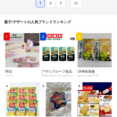
1
2
3
…
菓子/デザートの人気ブランドランキング
1
2
3
明治
アサヒグループ食品
UHA味覚糖
メイジ
アサヒグループショクヒン
ユーハミカクトウ
4
5
6