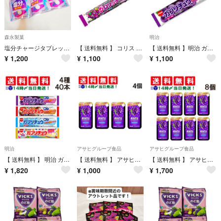
森永製菓
明治
塩分チャージタブレット★森永in塩分+プラス★グレープ味★鉄分ぶどう糖
【 送料無料 】 コリス カジリッチョ グレープ＆ソーダ 20本 まとめ買い
【 送料無料 】明治 ガブリチュウ グレープ 20本 まとめ買い
¥
1,200
¥
1,100
¥
1,100
明治
アサヒグループ食品
アサヒグループ食品
【 送料無料 】 明治 ガブリチュウ 食べ比べ 4種×各10本 詰め合わせ アソート セット ( グレープ コーラ ラムネ カラフル ) まとめ買い 大容量
【 送料無料 】 アサヒグループ食品 ミンティアブリーズ フレッシュグレープ 30粒 × 4個 まとめ買い
【 送料無料 】 アサヒグループ食品 ミンティア ブリーズ フレッシュグレープ 30粒 ×8個 セット
¥
1,820
¥
1,000
¥
1,700