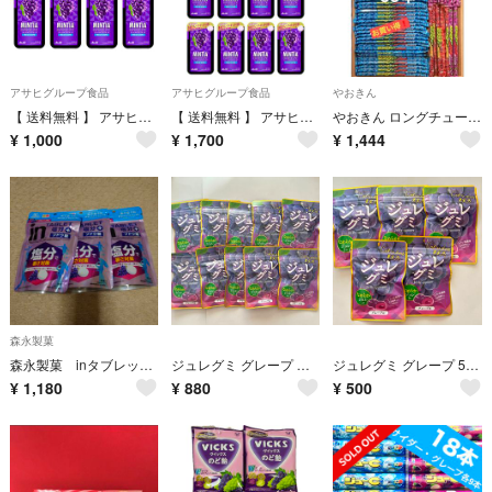
アサヒグループ食品
アサヒグループ食品
やおきん
【 送料無料 】 アサヒグループ食品 ミンティアブリーズ フレッシュグレープ 30粒 × 4個 まとめ買い
【 送料無料 】 アサヒグループ食品 ミンティア ブリーズ フレッシュグレープ 30粒 ×8個 セット
やおきん ロングチュー 3種アソートセット55本 コーラ サイダー グレープ
¥
1,000
¥
1,700
¥
1,444
森永製菓
森永製菓 inタブレット塩分+プラスグレープ味3袋
ジュレグミ グレープ カネカ食品 ぐみ 10袋セット
ジュレグミ グレープ 5袋セット カネカ食品
¥
1,180
¥
880
¥
500