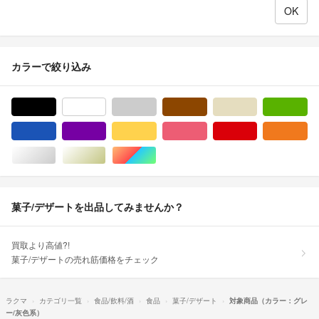
カラーで絞り込み
ブラック/黒色系
ホワイト/白色系
グレー/灰色系
ブラウン/茶色系
ベージュ系
グ
ブルー・ネイビー/青色系
パープル/紫色系
イエロー/黄色系
ピンク/桃色系
レッド/赤色系
オ
シルバー/銀色系
ゴールド/金色系
マルチカラー
菓子/デザートを出品してみませんか？
買取より高値?!
菓子/デザートの売れ筋価格をチェック
ラクマ
カテゴリ一覧
食品/飲料/酒
食品
菓子/デザート
対象商品（カラー：グレ
ー/灰色系）