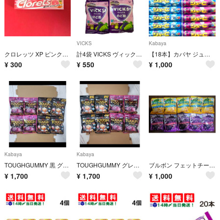
VICKS
Kabaya
クロレッツ XP ピンクグレープフルーツ 1ケ （新品・未開封）
計4袋 VICKS ヴィックス のど飴 2種グレープ 70g
【18本】カバヤ ジューC サイダー ・グレープ15粒
¥
300
¥
550
¥
1,000
Kabaya
Kabaya
TOUGHGUMMY 黒 グレーピー 8袋 グミ 詰め合わせ ハードグミ カバヤ
TOUGHGUMMY グレーピー 黒 8個 グミ 詰め合わせ ハードグミ カバヤ
ブルボン フェットチーネグミ イタリアンレモン味＆イタリアングレープ味 10袋セット
¥
1,700
¥
1,700
¥
1,000