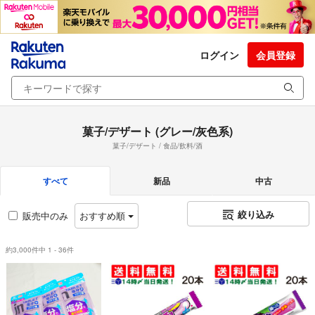
ログイン
会員登録
菓子/デザート (グレー/灰色系)
菓子/デザート / 食品/飲料/酒
すべて
新品
中古
絞り込み
販売中のみ
おすすめ順
約3,000件中 1 - 36件