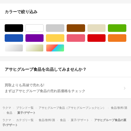
カラーで絞り込み
ブラック/黒色系
ホワイト/白色系
グレー/灰色系
ブラウン/茶色系
ベージュ系
グ
ブルー・ネイビー/青色系
パープル/紫色系
イエロー/黄色系
ピンク/桃色系
レッド/赤色系
オ
シルバー/銀色系
ゴールド/金色系
マルチカラー
アサヒグループ食品を出品してみませんか？
買取よりも高値で売れる!
まずはアサヒグループ食品の売れ筋価格をチェック
ラクマ
ブランド一覧
アサヒグループ食品（アサヒグループショクヒン）
食品/飲料/酒
食品
菓子/デザート
ラクマ
カテゴリ一覧
食品/飲料/酒
食品
菓子/デザート
アサヒグループ食品の菓
子/デザート