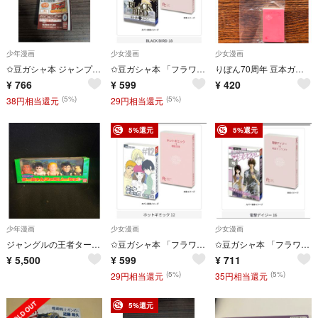
少年漫画
少女漫画
少女漫画
✩豆ガシャ本 ジャンプコミックスコレクション 04 マッシュル
✩豆ガシャ本 「フラワーコミックス」 BLACK BIRD 18
りぼん70周年 豆本ガチャ ハニーレモンソーダ
¥
766
¥
599
¥
420
(5%)
(5%)
38円相当還元
29円相当還元
5%還元
5%還元
少年漫画
少女漫画
少女漫画
ジャングルの王者ターちゃん
✩豆ガシャ本 「フラワーコミックス」 ホットギミック 12
✩豆ガシャ本 「フラワーコミックス」 電撃デイジー 16
¥
5,500
¥
599
¥
711
(5%)
(5%)
29円相当還元
35円相当還元
5%還元