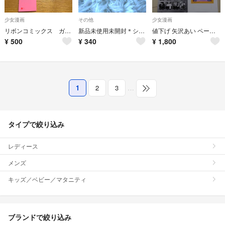
少女漫画
その他
少女漫画
リボンコミックス ガチャガチャ ギャルズ
新品未使用未開封＊シナモン ミニチュアパッケージコレクション ガチャガチャ
値下げ 矢沢あい ペーパーキャンバス
¥
500
¥
340
¥
1,800
1
2
3
…
タイプで絞り込み
レディース
メンズ
キッズ／ベビー／マタニティ
ブランドで絞り込み