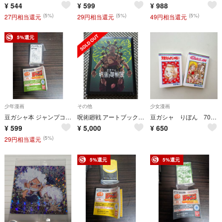
¥
544
¥
599
¥
988
(5%)
(5%)
(5%)
27円相当還元
29円相当還元
49円相当還元
5%還元
少年漫画
その他
少女漫画
豆ガシャ本 ジャンプコミックスコレクション 04 ブラッククローバー
呪術廻戦 アートブック 新品
豆ガシャ りぼん 70周年記念 りぼんコミックス
¥
599
¥
5,000
¥
650
(5%)
29円相当還元
5%還元
5%還元