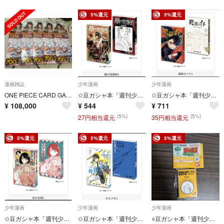
5%還元
5%還元
漫画雑誌
少年漫画
少年漫画
ONE PIECE CARD GAME 1st 2nd ANNIVERSARY
✩豆ガシャ本「週刊少年 ジャンプコミックスコレクション」03 鵺の陰陽師 1
✩豆ガシャ本「週刊少年 ジャンプコミックスコレクション」02 魔男のイチ 1
¥
108,000
¥
544
¥
711
(5%)
(5%)
27円相当還元
35円相当還元
5%還元
5%還元
5%還元
少年漫画
少年漫画
少年漫画
✩豆ガシャ本「週刊少年 ジャンプコミックスコレクション」03 あかね噺 1
✩豆ガシャ本「週刊少年 ジャンプコミックスコレクション」03 キルアオ 1
○豆ガシャ本「週刊少年 ジャンプコミックスコレクション」02 サカモトデイズ 1