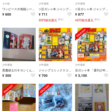
その他
少年漫画
少年漫画
ワンピース大海賊シールウエハース シークレット
✩豆ガシャ本 ジャンプコミックスコレクション 04 暗殺教室
✩豆ガシャ本 ジャンプコミックスコレクション 04 Dr.Stone
¥
600
¥
711
¥
877
(5%)
(5%)
35円相当還元
43円相当還元
少年漫画
少年漫画
少年漫画
悪魔祓士のキヨシくん豆本
ジャンプコミックスコレクション04
豆ガシャ本 「週刊少年ジャンプ ジャンプコミックスコレクション」04 全6種
¥
300
¥
700
¥
3,150