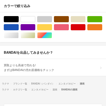
カラーで絞り込み
ブラック/黒色系
ホワイト/白色系
グレー/灰色系
ブラウン/茶色系
ベージュ系
グ
ブルー・ネイビー/青色系
パープル/紫色系
イエロー/黄色系
ピンク/桃色系
レッド/赤色系
オ
シルバー/銀色系
ゴールド/金色系
マルチカラー
BANDAIを出品してみませんか？
買取よりも高値で売れる!
まずはBANDAIの売れ筋価格をチェック
ラクマ
ブランド一覧
BANDAI（バンダイ）
エンタメ/ホビー
漫画
ラクマ
カテゴリ一覧
エンタメ/ホビー
漫画
BANDAIの漫画