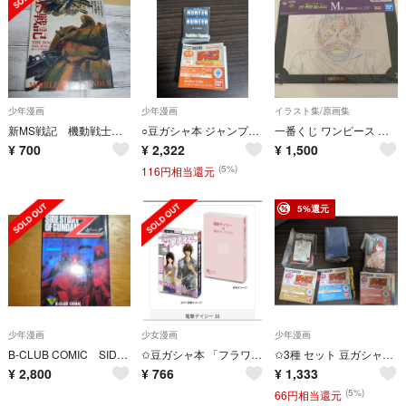
少年漫画
少年漫画
イラスト集/原画集
新MS戦記 機動戦士ガンダム
○豆ガシャ本 ジャンプコミックスコレクション 04 ハンター×ハンター
一番くじ ワンピース M賞 名場面原画アート
¥
700
¥
2,322
¥
1,500
(5%)
116円相当還元
5%還元
少年漫画
少女漫画
少年漫画
B-CLUB COMIC SIDE STORY OF GUNDAM Z 近藤和久
✩豆ガシャ本 「フラワーコミックス」 電撃デイジー 16
✩3種 セット 豆ガシャ本「週刊少年 ジャンプコミックスコレクション」03
¥
2,800
¥
766
¥
1,333
(5%)
66円相当還元