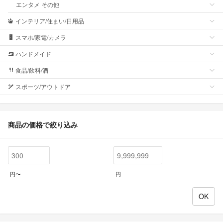
エンタメ その他
インテリア/住まい/日用品
スマホ/家電/カメラ
ハンドメイド
食品/飲料/酒
スポーツ/アウトドア
商品の価格で絞り込み
円〜
円