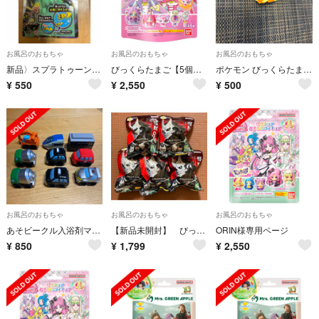
お風呂のおもちゃ
お風呂のおもちゃ
お風呂のおもちゃ
新品〉スプラトゥーン3 およげスイスイイカ
びっくらたまご【5個】名探偵プリキュア！プリキュアプリティマスコット
ポケモン びっくらたまご ブースター フィギュア 入浴剤
¥
550
¥
2,550
¥
500
お風呂のおもちゃ
お風呂のおもちゃ
お風呂のおもちゃ
あそビークル入浴剤マスコット8点＋おまけ
【新品未開封】 びっくらたまご 怪獣8号 ころんとマスコット × 5個
ORIN様専用ページ
¥
850
¥
1,799
¥
2,550