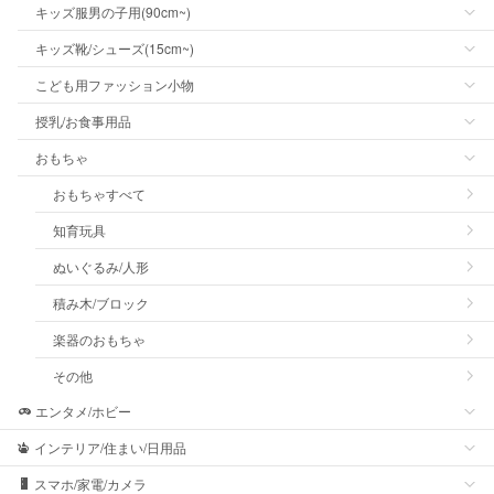
キッズ服男の子用(90cm~)
キッズ靴/シューズ(15cm~)
こども用ファッション小物
授乳/お食事用品
おもちゃ
おもちゃすべて
知育玩具
ぬいぐるみ/人形
積み木/ブロック
楽器のおもちゃ
その他
エンタメ/ホビー
インテリア/住まい/日用品
スマホ/家電/カメラ