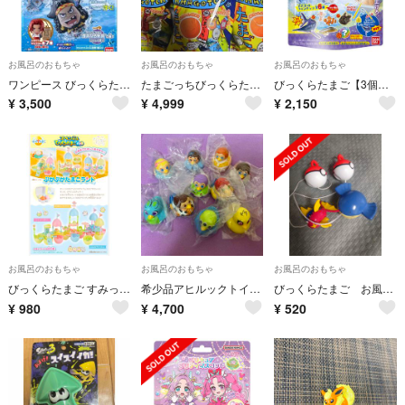
お風呂のおもちゃ
お風呂のおもちゃ
お風呂のおもちゃ
ワンピース びっくらたまご vol.4 マスコット入り入浴剤 7個セット 訳あり
たまごっちびっくらたまご6個セット
びっくらたまご【3個】Doteneおふろ釣りボムProduced
¥
3,500
¥
4,999
¥
2,150
お風呂のおもちゃ
お風呂のおもちゃ
お風呂のおもちゃ
びっくらたまご すみっコぐらし ぷかぷかたまごランド ぷかぷかブランコセット
希少品アヒルックトイストーリー4全10種フルコンプリートディズニーアヒル隊長風呂
びっくらたまご お風呂でポケモンつり フィギュアのみ
¥
980
¥
4,700
¥
520