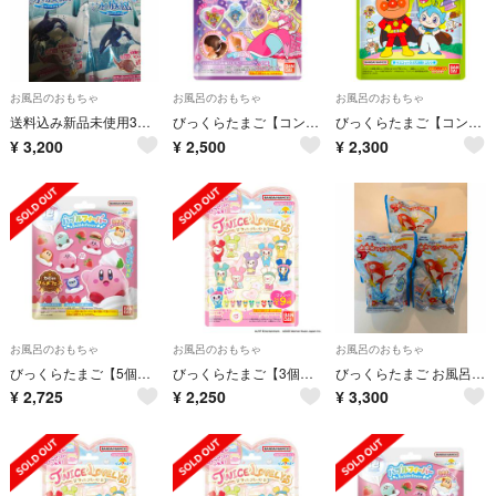
お風呂のおもちゃ
お風呂のおもちゃ
お風呂のおもちゃ
送料込み新品未使用3点セットびっくらたまごPLUSおふろ水族館海のにんきもの
びっくらたまご【コンプセット】キミとアイドルプリキュア♪
びっくらたまご【コンプセット】映画それいけ！アンパンマンチャポンのヒーロー！編
¥
3,200
¥
2,500
¥
2,300
お風呂のおもちゃ
お風呂のおもちゃ
お風呂のおもちゃ
びっくらたまご【5個】バブルフィーバー カービィのグルメフェス
びっくらたまご【3個】TWICE LOVELYS～ゆったりたいむ～
びっくらたまご お風呂でポケモンつり 3個セット
¥
2,725
¥
2,250
¥
3,300