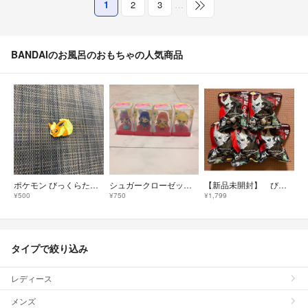
1
2
3
…
BANDAIのお風呂のおもちゃの人気商品
ポケモン びっくらたまご ブースター フィギュア 入浴剤
シュガークローゼット☆4体
【新品未開封】 びっくらたまご 怪獣8号 ころんとマスコット × 5個
¥500
¥750
¥1,799
タイプで絞り込み
レディース
メンズ