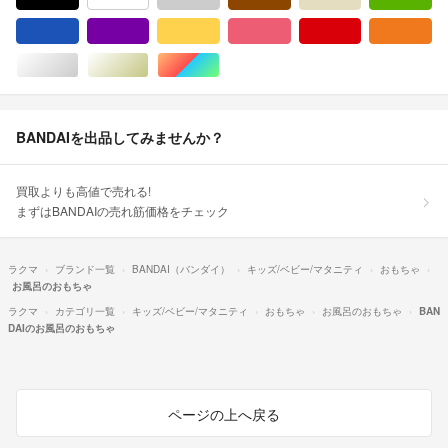
ブルー・ネイビー/青色系
パープル/紫色系
イエロー/黄色系
ピンク/桃色系
レッド/赤色系
オ
シルバー/銀色系
ゴールド/金色系
マルチカラー
BANDAIを出品してみませんか？
買取よりも高値で売れる!
まずはBANDAIの売れ筋価格をチェック
ラクマ
ブランド一覧
BANDAI（バンダイ）
キッズ/ベビー/マタニティ
おもちゃ
お風呂のおもちゃ
ラクマ
カテゴリ一覧
キッズ/ベビー/マタニティ
おもちゃ
お風呂のおもちゃ
BAN
DAIのお風呂のおもちゃ
ページの上へ戻る