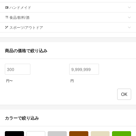
ハンドメイド
食品/飲料/酒
スポーツ/アウトドア
商品の価格で絞り込み
円〜
円
カラーで絞り込み
ブラック/黒色系
ホワイト/白色系
グレー/灰色系
ブラウン/茶色系
ベージュ系
グ