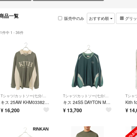
商品一覧
販売中のみ
おすすめ順
グリ
1件中 1 - 36件
Tシャツ/カットソー(七分/長袖)
Tシャツ/カットソー(七分/長袖)
キス 25AW KHM033828 Pique Long-Sleeve Tap Polo ロゴポロ長袖カットソー メンズ XXL
キス 24SS DAYTON MESH COMBO PULLOVER メッシュジャージプルオーバー長袖カットソー メンズ XXL
¥
16,200
¥
13,700
¥
14,