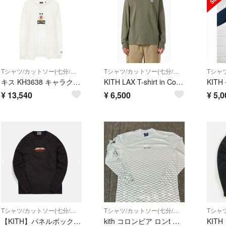
Tシャツ/カットソー(七分/長袖)
Tシャツ/カットソー(七分/長袖)
キス KH3638 キャラクターボックスロゴプリント長袖カットソー メンズ L
KITH LAX T-shirt in Cotton-jerseyトレーナー
¥
13,540
¥
6,500
¥
5,0
Tシャツ/カットソー(七分/長袖)
Tシャツ/カットソー(七分/長袖)
【KITH】パネルボックスロゴTシャツ 大
kith コロンビア ロンt サイズs シュプリーム NIKE