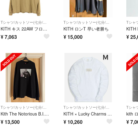
Tシャツ/カットソー(七分/長袖)
Tシャツ/カットソー(七分/長袖)
KITH キス 22AW フロッキーロゴ ロングスリーブポケットTシャツ 22-070-060-0038-3 ベージュ L
KITH ロンT 早い者勝ち
¥
7,063
¥
15,000
¥
25,
Tシャツ/カットソー(七分/長袖)
Tシャツ/カットソー(七分/長袖)
Kith The Notorious B.I.G Biggie
KITH × Lucky Charms BOX LOGO LS TEE
kit
¥
13,500
¥
10,260
¥
7,0