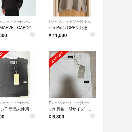
Tシャツ/カットソー(七分/長袖)
Tシャツ/カットソー(七分/長袖)
KITH MARVEL CAPCOM ストリートファイターⅡ
kith Paris OPEN 記念
000
¥
11,500
Tシャツ/カットソー(七分/長袖)
Tシャツ/カットソー(七分/長袖)
h ロンT 新品未使用
kith 長袖 Mサイズ 最終値下げ！
00
¥
6,800