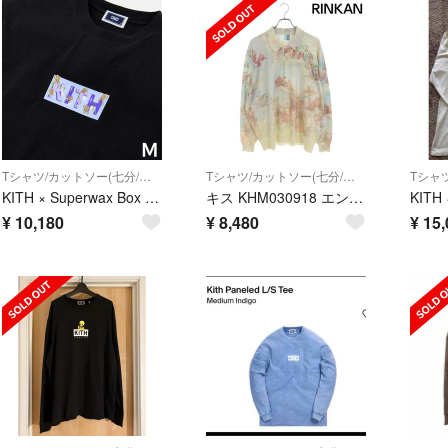
Tシャツ/カットソー(七分/長袖)
Tシャツ/カットソー(七分/長袖)
KITH × Superwax Box Logo Ls Tee - Black
キス KHM030918 エンジェルプリントポロ長袖カットソー メンズ XL
¥
10,180
¥
8,480
¥
15,