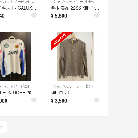
Tシャツ/カットソー(七分/長袖)
Tシャツ/カットソー(七分/長袖)
KITH / キス | × CALUX サーマル カットソー フーディ | S | ブラウン | メンズ
希少 美品 22SS Kith Treats キス 限定 ロンT 326P▲
40
¥
5,800
Tシャツ/カットソー(七分/長袖)
Tシャツ/カットソー(七分/長袖)
AIME LEON DORE 2024SS｜Long T shirts
kith ロンT
000
¥
3,500