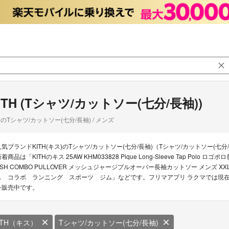
ITH (Tシャツ/カットソー(七分/長袖))
のTシャツ/カットソー(七分/長袖) / メンズ
人気ブランドKITH(キス)のTシャツ/カットソー(七分/長袖)（Tシャツ/カットソー(七分
着商品は「KITHのキス 25AW KHM033828 Pique Long-Sleeve Tap Polo 
SH COMBO PULLOVER メッシュジャージプルオーバー長袖カットソー メンズ XXL」「KITHのK
ス コラボ ランニング スポーツ ジム」などです。フリマアプリ ラクマでは現在91点
を販売中です。
ITH（キス）
Tシャツ/カットソー(七分/長袖)