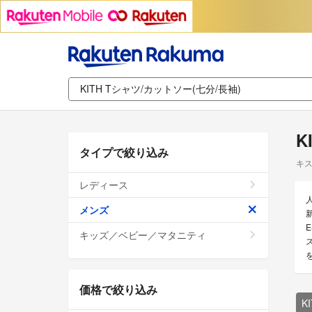
K
タイプで絞り込み
キス
レディース
メンズ
新
E
キッズ／ベビー／マタニティ
価格で絞り込み
K