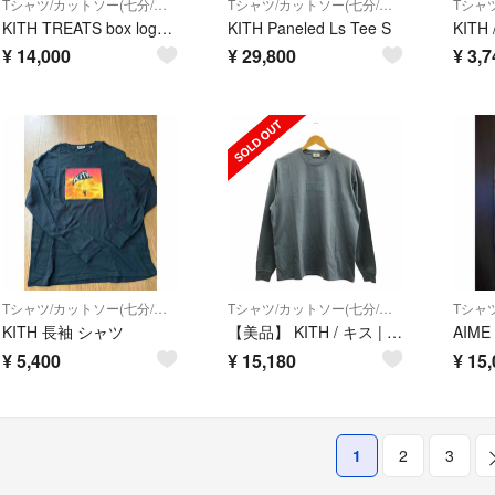
Tシャツ/カットソー(七分/長袖)
Tシャツ/カットソー(七分/長袖)
KITH TREATS box logo ロングスリーブ
KITH Paneled Ls Tee S
¥
14,000
¥
29,800
¥
3,7
Tシャツ/カットソー(七分/長袖)
Tシャツ/カットソー(七分/長袖)
KITH 長袖 シャツ
【美品】 KITH / キス | KITH LOYALTY BOX LOGO ELEVATION LS TEE ボックスロゴ Tシャツ | S | ネイビー | メンズ
¥
5,400
¥
15,180
¥
15,
1
2
3