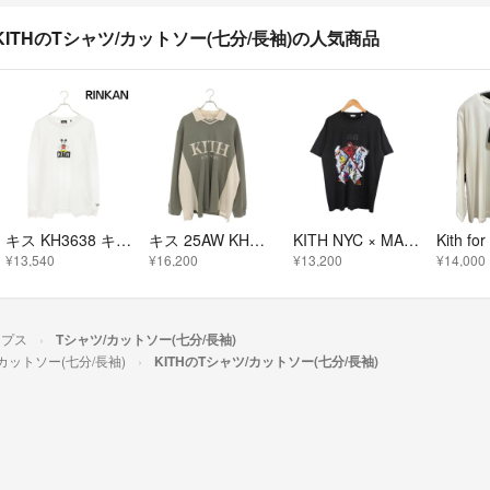
KITHのTシャツ/カットソー(七分/長袖)の人気商品
キス KH3638 キャラクターボックスロゴプリント長袖カットソー メンズ L
キス 25AW KHM033828 Pique Long-Sleeve Tap Polo ロゴポロ長袖カットソー メンズ XXL
KITH NYC × MARVEL X-MEN JUGGERNAUT VINTAGE TEE BLACK サイズＭ KHM031441
¥13,540
¥16,200
¥13,200
¥14,000
ップス
Tシャツ/カットソー(七分/長袖)
カットソー(七分/長袖)
KITHのTシャツ/カットソー(七分/長袖)