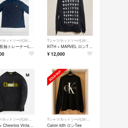
Tシャツ/カットソー(七分/長袖)
Tシャツ/カットソー(七分/長袖)
KITH 長袖トレーナーLAX T-shirt in Cotton-jersey
KITH × MARVEL ロンT スパイダーマン コラボ 歴代ロゴ 60周年
00
¥
12,000
Tシャツ/カットソー(七分/長袖)
Tシャツ/カットソー(七分/長袖)
KITH × Cheerios Vintage Box Logo Ls Tee
Calvin kith ロンTee