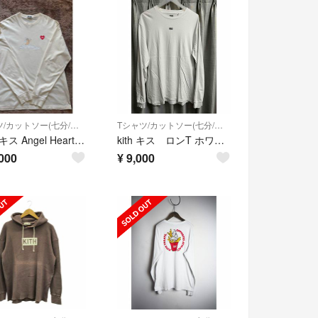
Tシャツ/カットソー(七分/長袖)
Tシャツ/カットソー(七分/長袖)
KITH キス Angel Heart エンジェル ハート キューピットロンT
kith キス ロンT ホワイト
000
¥
9,000