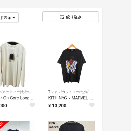
絞り込み
ッド表示
Tシャツ/カットソー(七分/長袖)
Tシャツ/カットソー(七分/長袖)
Kith for On Core Long Sleeve Tee White オン キス コラボ ランニング スポーツ ジム
KITH NYC × MARVEL X-MEN JUGGERNAUT VINTAGE TEE BLACK サイズＭ KHM031441
000
¥
13,200