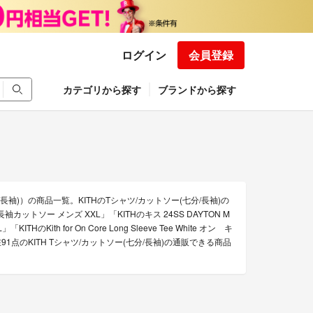
ログイン
会員登録
カテゴリから探す
ブランドから探す
/長袖)）の商品一覧。KITHのTシャツ/カットソー(七分/長袖)の
ロゴポロ長袖カットソー メンズ XXL」「KITHのキス 24SS DAYTON M
ith for On Core Long Sleeve Tee White オン キ
のKITH Tシャツ/カットソー(七分/長袖)の通販できる商品