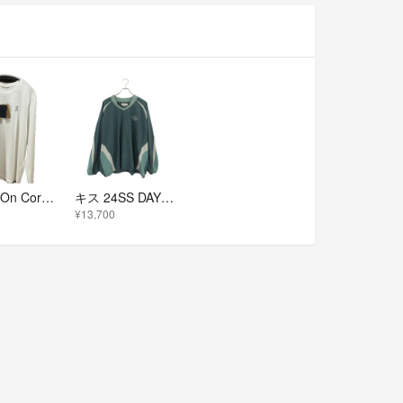
Kith for On Core Long Sleeve Tee White オン キス コラボ ランニング スポーツ ジム
キス 24SS DAYTON MESH COMBO PULLOVER メッシュジャージプルオーバー長袖カットソー メンズ XXL
¥13,700