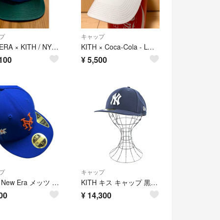
プ
キャップ
NEW ERA × KITH / NY Yankees 9forty
KITH × Coca-Cola - LOGO CAP
100
¥
5,500
プ
キャップ
Kith × New Era メッツ キャップ 56.8cm 59FIFTY ニューエラ
KITH キス キャップ 黒 【古着】【中古】【送料無料】
00
¥
14,300