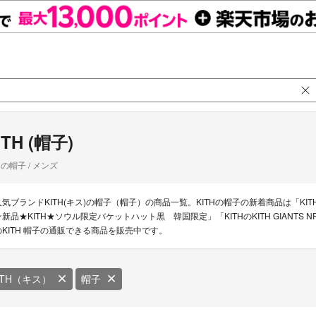
ITH (帽子)
の帽子 / メンズ
気ブランドKITH(キス)の帽子（帽子）の商品一覧。KITHの帽子の新着商品は「KITHのKith ad
★新品★KITH★ソウル限定バケットハット黒 韓国限定」「KITHのKITH GIANTS 
のKITH 帽子の通販できる商品を販売中です。
ITH（キス）
帽子