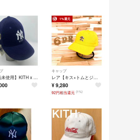
1%還元
プ
キャップ
【新品未使用】KITH x New York Yankees New Era C
レア【キス×トムとジェリー】限定コラボ ミニマル パッチ キャップ 黄×茶
000
¥
9,280
(1%)
92円相当還元