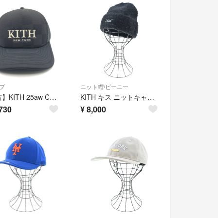
プ
ニット帽/ビーニー
【中古】KITH 25aw Checkerboard Double Weave Nolan Trucker Hat ブラック キス [17][240017761652]
KITH キス ニットキャップ・ビーニー 黒 【古着】【中古】【送料無料】
730
¥
8,000