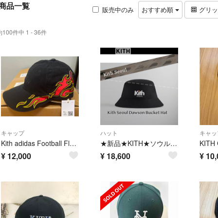
商品一覧
販売中のみ
おすすめ順
グリ
約100件中 1 - 36件
キャップ
ハット
キャッ
Kith adidas Football Flames Cap キス フレイム
★新品★KITH★ソウル限定バケットハット黒 韓国限定
KITH
¥
12,000
¥
18,600
¥
10,