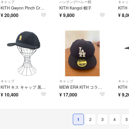
キャップ
ハンチング/ベレー帽
キャッ
KITH Gwynn Pinch Crown Snapback Hat
KITH Kangol 帽子
¥
20,000
¥
9,800
¥
8,0
キャップ
キャップ
キャッ
KITH キス キャップ 黒 【古着】【中古】【送料無料】
MEW ERA KITH コラボ ドジャース キャップ
¥
10,400
¥
17,000
¥
9,2
1
2
3
4
5