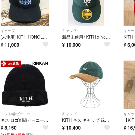
キャップ
キャップ
キャッ
[未使用] KITH HONOLULU キャップ キス ブラック 限定 ハワイ ホノルル
新品未使用⭐️KITH x New Era New York Mets キャップ
¥
11,000
¥
10,000
¥
6,0
3%還元
ニット帽/ビーニー
キャップ
キャッ
キス ロゴ刺繍ビーニー メンズ
KITH キス キャップ 緑 【古着】【中古】【送料無料】
¥
8,150
¥
10,400
¥
16,
(3%)
244円相当還元