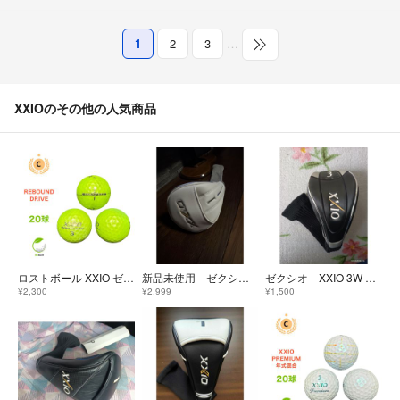
1
2
3
…
XXIOのその他の人気商品
ロストボール XXIO ゼクシオ リバウンドドライブ ライムイエロー 20球 Cランク ゴルフボール
新品未使用 ゼクシオ ドライバーカバー
ゼクシオ XXIO 3W FW ヘッドカバー 黒銀
¥2,300
¥2,999
¥1,500