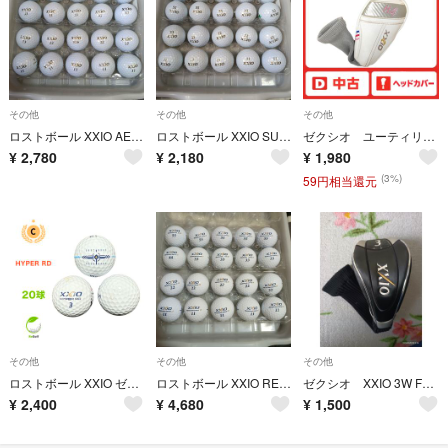
その他
その他
その他
ロストボール XXIO AERO DRIVE パール20球
ロストボール XXIO SUPER・XD＋ パール20球
ゼクシオ ユーティリティー ヘッドカバー
¥
2,780
¥
2,180
¥
1,980
(3%)
59円相当還元
その他
その他
その他
ロストボール XXIO ゼクシオ ハイパー RD ホワイト 20球 Cランク ゴルフボール
ロストボール XXIO REBOUND DRIVE Ⅱ 20球
ゼクシオ XXIO 3W FW ヘッドカバー 黒銀
¥
2,400
¥
4,680
¥
1,500