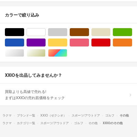
カラーで絞り込み
ブラック/黒色系
ホワイト/白色系
グレー/灰色系
ブラウン/茶色系
ベージュ系
グ
ブルー・ネイビー/青色系
パープル/紫色系
イエロー/黄色系
ピンク/桃色系
レッド/赤色系
オ
シルバー/銀色系
ゴールド/金色系
マルチカラー
XXIOを出品してみませんか？
買取よりも高値で売れる!
まずはXXIOの売れ筋価格をチェック
ラクマ
ブランド一覧
XXIO（ゼクシオ）
スポーツ/アウトドア
ゴルフ
その他
ラクマ
カテゴリ一覧
スポーツ/アウトドア
ゴルフ
その他
XXIOのその他