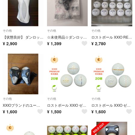
その他
その他
その他
【状態良好】 ダンロップ XXIO14 ゼクシオ14 レディース ドライバー用 ヘッドカバー
☆未使用品☆ダンロップ ゼクシオ トルクレンチ DUNLOP XXIO
ロストボール XXIO REBOUND DRIVE訳有り 20球
¥
2,900
¥
1,399
¥
2,780
その他
その他
その他
XXIOブランドのユーティリティ用ヘッドカバー、H4およびH5の2点セット
ロストボール XXIO ゼクシオ プレミアム ロイヤルゴールド 20球 ゴルフボール
ロストボール XXIO ゼクシオ プレミアム ロイヤルプラチナ 年式混合 20球 Cランク ゴルフボール
¥
1,600
¥
1,500
¥
1,600