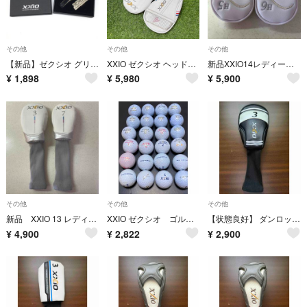
その他
その他
その他
【新品】ゼクシオ グリーンフォーク×クリップマーカー シルバー 箱入り ゴルフ XXIO
XXIO ゼクシオ ヘッドカバー 3点セット H4 7番 4番 レディース フェアウェイウッド ユーティリティ FW UT
新品XXIO14レディース 純正 UT用ヘッドカバー 5番 6番 2個
¥
1,898
¥
5,980
¥
5,900
その他
その他
その他
新品 XXIO 13 レディース 純正 FW用ヘッドカバー 3番 7番 2個
XXIO ゼクシオ ゴルフボール 24個セット
【状態良好】 ダンロップ XXIO11 ゼクシオ11 フェアウェイウッド用 ヘッドカバー 3W
¥
4,900
¥
2,822
¥
2,900