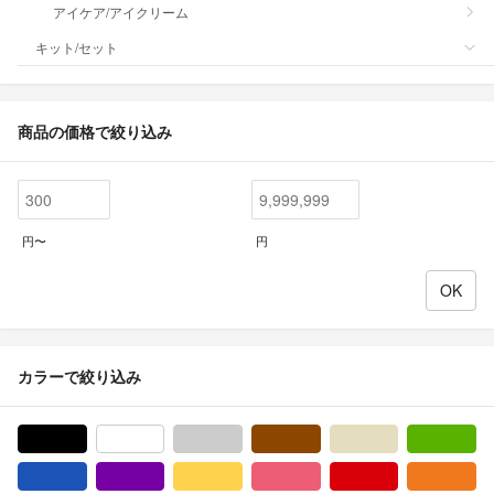
アイケア/アイクリーム
キット/セット
商品の価格で絞り込み
円〜
円
カラーで絞り込み
ブラック/黒色系
ホワイト/白色系
グレー/灰色系
ブラウン/茶色系
ベージュ系
グ
ブルー・ネイビー/青色系
パープル/紫色系
イエロー/黄色系
ピンク/桃色系
レッド/赤色系
オ