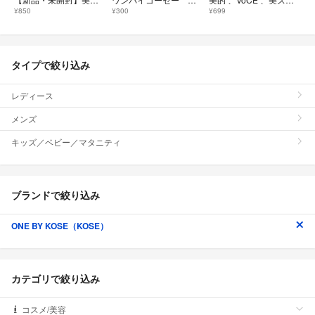
¥850
¥300
¥699
タイプで絞り込み
レディース
メンズ
キッズ／ベビー／マタニティ
ブランドで絞り込み
ONE BY KOSE（KOSE）
カテゴリで絞り込み
コスメ/美容