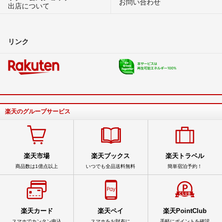
お問い合わせ
出店について
リンク
楽天のグループサービス
楽天市場
楽天ブックス
楽天トラベル
商品数は1億点以上
いつでも全品送料無料
簡単宿泊予約！
楽天カード
楽天ペイ
楽天PointClub
スマホでカンタン申込
スマホをお財布に
手軽にポイントを確認