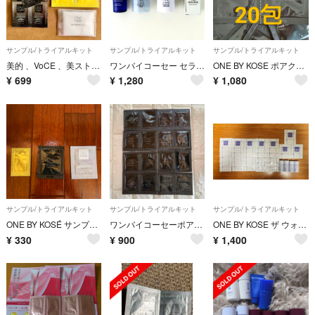
サンプル/トライアルキット
サンプル/トライアルキット
サンプル/トライアルキット
美的 、VoCE 、美スト、マキア 付録 ONE BY KOSE サンプル
ワンバイコーセー セラムヴェールディープリペア・ローション・エマルジョン・メラノショットP 導入美容液 美白美容液 他
ONE BY KOSE ポアクリアスクラブウォッシュ サンプル 20包
¥
699
¥
1,280
¥
1,080
サンプル/トライアルキット
サンプル/トライアルキット
サンプル/トライアルキット
ONE BY KOSÉ サンプルset
ワンバイコーセーポアクリアオイル ウォッシュ
ONE BY KOSE ザ ウォーターメイト 28包 ＋ 14ml×4本
¥
330
¥
900
¥
1,400