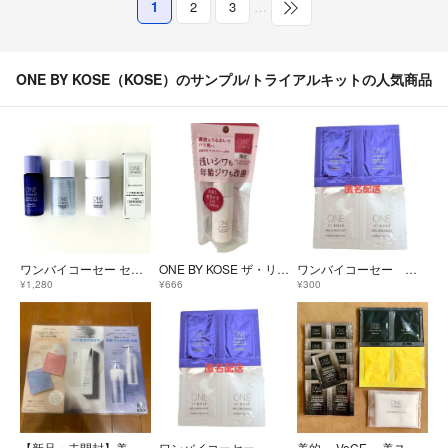
1
2
3
…
ONE BY KOSE（KOSE）のサンプル/トライアルキットの人気商品
ワンバイコーセー セラムヴェールディープリペア・ローション・エマルジョン・メラノショットP 導入美容液 美白美容液 他
ONE BY KOSE ザ・リンクレス エマルジョン
ワンバイコーセー セラムヴェールディープリペア メラノショットP サンプル
¥1,280
¥666
¥300
【新品・未開封】美的特別付録ONE BY KOSE メラノショットP他
ワンバイコーセー セラムヴェールディープリペア メラノショットP サンプル
美的 、VoCE 、美スト、マキア 付録 ONE BY KOSE サンプル