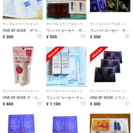
サンプル/トライアルキット
サンプル/トライアルキット
サンプル/トライアルキット
ONE BY KOSÉ ザ ウォーター メイト 化粧水 サンプル
ワンバイコーセー ザリンクレスW 化粧水 サンプル 雪肌精
ワンバイコーセー サンプルセット 試供品 6包
¥
300
¥
555
¥
300
サンプル/トライアルキット
サンプル/トライアルキット
サンプル/トライアルキット
ONE BY KOSE ザ・リンクレス エマルジョン
ワンバイコーセー サンプル 美容液 ONE BY KOSÉ メラノショットP
ONE BY KOSE メラノショット W 薬用美白美容液 サンプル
¥
666
¥
1,100
¥
300