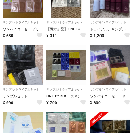
サンプル/トライアルキット
サンプル/トライアルキット
サンプル/トライアルキット
ワンバイコーセー ザリンクレス サンプル
【両方新品】ONE BY KOSE バランシングチューナー薬用皮脂分泌抑制化粧水
トライアル、サンプル セット
¥
680
¥
311
¥
1,300
サンプル/トライアルキット
サンプル/トライアルキット
サンプル/トライアルキット
サンプルセット
ONE BY KOSE スキンケアラインサンプル 21点セット
ワンバイコーセー サンプル
¥
990
¥
700
¥
600