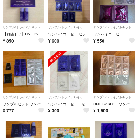
サンプル/トライアルキット
サンプル/トライアルキット
サンプル/トライアルキット
【お値下げ】ONE BY KOSE セラムヴェール ディープリペア
ワンバイコーセー セラムヴェールリペア サンプル
ワンバイコーセー トライアル
¥
850
¥
600
¥
550
サンプル/トライアルキット
サンプル/トライアルキット
サンプル/トライアルキット
サンプルセット ワンバイコーセー 化粧水 乳液 美容液 メイク落とし
ワンバイコーセー セラムヴェールディープリペア メラノショットP サンプル
ONE BY KOSE ワンバイコーセー メラノショット P
¥
777
¥
300
¥
1,500