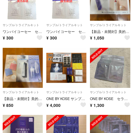
サンプル/トライアルキット
サンプル/トライアルキット
サンプル/トライアルキット
ワンバイコーセー セラムヴェールディープリペア メラノショットP サンプル
ワンバイコーセー セラムヴェールディープリペア メラノショットP サンプル
【新品・未開封】美的特別付録ONE BY KOSE、資生堂他
¥
300
¥
300
¥
1,050
サンプル/トライアルキット
サンプル/トライアルキット
サンプル/トライアルキット
【新品・未開封】美的特別付録ONE BY KOSE メラノショットP他
ONE BY KOSE サンプルセット セラムヴェール24ml✖️2点
ONE BY KOSE セラムヴェール 高保湿スキンケア 化粧水&乳液セット
¥
850
¥
4,000
¥
1,300