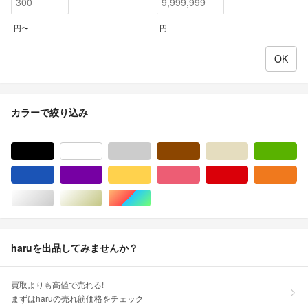
円〜
円
カラーで絞り込み
ブラック/黒色系
ホワイト/白色系
グレー/灰色系
ブラウン/茶色系
ベージュ系
グ
ブルー・ネイビー/青色系
パープル/紫色系
イエロー/黄色系
ピンク/桃色系
レッド/赤色系
オ
シルバー/銀色系
ゴールド/金色系
マルチカラー
haruを出品してみませんか？
買取よりも高値で売れる!
まずはharuの売れ筋価格をチェック