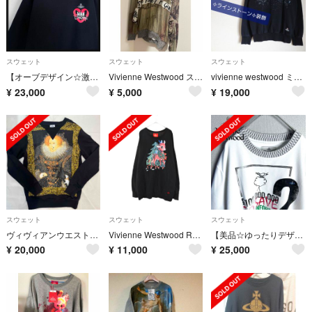
スウェット
スウェット
スウェット
【オーブデザイン☆激レア入手困難】ヴィヴィアンウエストウッド スウェット
Vivienne Westwood スウェット
vivienne westwood ミルキーウェイ クリアストーン スウェット
¥
23,000
¥
5,000
¥
19,000
スウェット
スウェット
スウェット
ヴィヴィアンウエストウッド☆スウェット
Vivienne Westwood Red Label ヴィヴィアンウエストウッドレッドレーベル バンビープリント スウェット トレーナー ブラック
【美品☆ゆったりデザイン☆オーブ刺繍】ヴィヴィアンウエストウッド スウェット
¥
20,000
¥
11,000
¥
25,000