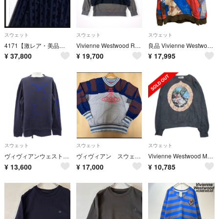
スウェット
スウェット
スウェット
4171【激レア・美品】ヴィヴィアンウエストウッド ベロアストライプ スウェット
Vivienne Westwood RED LABEL / 3Dラインオーブ刺繍レイヤード裏毛トップ 参考定価：38,000+tax SIZE:00
良品 Vivienne Westwood MAN ヴィヴィアンウエストウッドマン ユニオンジャック柄 スウェットトレーナー SIZE44 マルチカラー メンズ 古着 中古 USED
¥
37,800
¥
19,700
¥
17,995
スウェット
スウェット
スウェット
ヴィヴィアンウェストウッド Vivienne Westwood スウェット
ヴィヴィアン スウェットvivienne
Vivienne Westwood MAN ヴィヴィアンウエストウッドマン 額縁 絵画 スウェット プルオーバー トレーナー 44 チャコールグレー メンズ 古着 中古 USED
¥
13,600
¥
17,000
¥
10,785