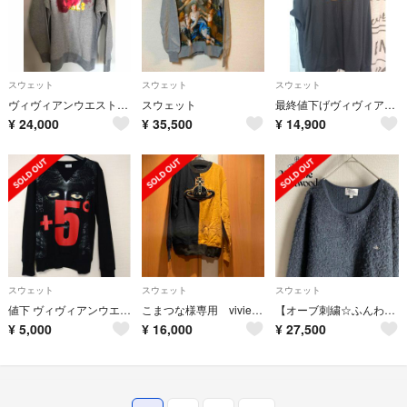
スウェット
スウェット
スウェット
ヴィヴィアンウエストウッドvivienne westwood kitty猫cat
スウェット
最終値下げヴィヴィアンウエストウッド ビッグオーヴパッチスウェット
¥
24,000
¥
35,500
¥
14,900
スウェット
スウェット
スウェット
値下 ヴィヴィアンウエストウッドマン スウェット
こまつな様専用 vivienneMAN トップス オーブ 新品
【オーブ刺繍☆ふんわりボア】ヴィヴィアンウエストウッド スウェット 入手困難
¥
5,000
¥
16,000
¥
27,500