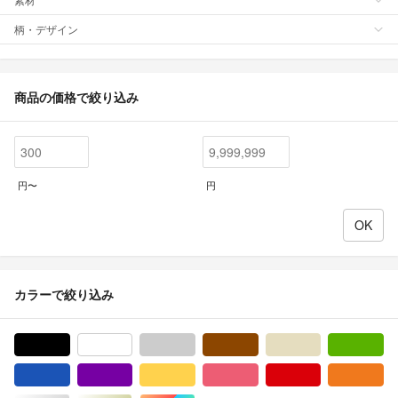
柄・デザイン
商品の価格で絞り込み
円〜
円
カラーで絞り込み
ブラック/黒色系
ホワイト/白色系
グレー/灰色系
ブラウン/茶色系
ベージュ系
グ
ブルー・ネイビー/青色系
パープル/紫色系
イエロー/黄色系
ピンク/桃色系
レッド/赤色系
オ