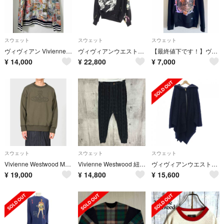
スウェット
スウェット
スウェット
ヴィヴィアン Vivienne Westwood MAN インポート トレーナー
ヴィヴィアンウエストウッド Vivienne Westwood DRUNKEN SWEATSHIRT PLANETS スウェット 衣料品 トップス コットン ナイロン メンズ ブラック系 / マルチカラー 【中古】
【最終値下です！】ヴィヴィアン・ウエストウッド スウェット
¥
14,000
¥
22,800
¥
7,000
スウェット
スウェット
スウェット
Vivienne Westwood MAN ビッグオーブロゴスウェット
Vivienne Westwood 紐パンツ スウェット リブ 特殊生地
ヴィヴィアンウエストウッドマン Vivienne WestwoodMAN パーカー
¥
19,000
¥
14,800
¥
15,600