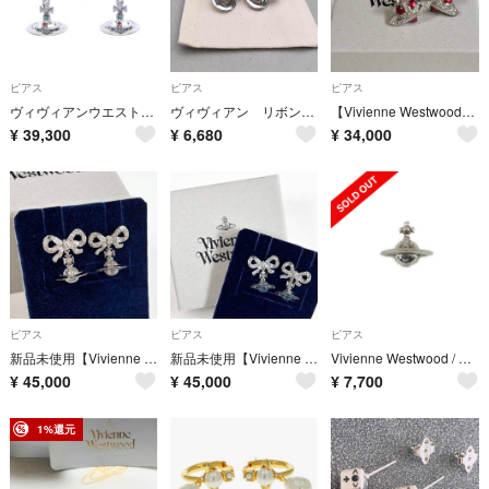
ピアス
ピアス
ピアス
ヴィヴィアンウエストウッド Vivienne Westwood NEW PETITE ORB ピアス ジュエリー GP（ゴールドメッキ） ラインストーン レディース シルバー系 / マルチカラー 62020032P019 【新品】
ヴィヴィアン リボン ミニオーブ ピアス
【Vivienne Westwood】ニューディアマンテハートピアス
¥
39,300
¥
6,680
¥
34,000
ピアス
ピアス
ピアス
新品未使用【Vivienne Westwood】Octavie ピアス
新品未使用【Vivienne Westwood】Octavie ピアス
Vivienne Westwood / ヴィヴィアンウエストウッド | SV925 ソリッドオーブ ピアス | シルバー | レディース
¥
45,000
¥
45,000
¥
7,700
1%還元