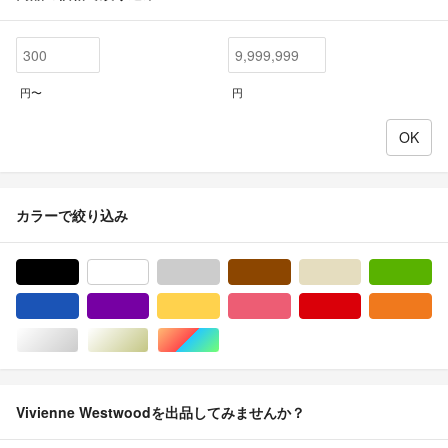
円〜
円
カラーで絞り込み
ブラック/黒色系
ホワイト/白色系
グレー/灰色系
ブラウン/茶色系
ベージュ系
グ
ブルー・ネイビー/青色系
パープル/紫色系
イエロー/黄色系
ピンク/桃色系
レッド/赤色系
オ
シルバー/銀色系
ゴールド/金色系
マルチカラー
Vivienne Westwoodを出品してみませんか？