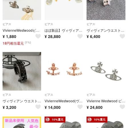
ピアス
ピアス
ピアス
VivienneWestwoodピアス
ほぼ新品】ヴィヴィアン CYBILLEピアス 真鍮 ゴールド
ヴィヴィアンウエストウッド サイコロピアス
¥
1,880
¥
28,880
¥
6,400
(1%)
18円相当還元
ピアス
ピアス
ピアス
ヴィヴィアン ウエストウッド BOBBY シングルフープピアス 片耳
VivienneWestwood(ヴィヴィアンウエストウッド) ピアス - ピンクゴールド オーブ
Vivienne Westwood ピアス シルバー 【古着】【中古】【送料無料】
¥
3,200
¥
14,000
¥
24,600
10%還元
10%還元