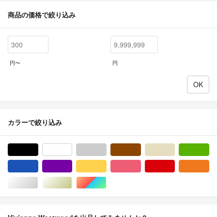
商品の価格で絞り込み
円〜
円
カラーで絞り込み
ブラック/黒色系
ホワイト/白色系
グレー/灰色系
ブラウン/茶色系
ベージュ系
グ
ブルー・ネイビー/青色系
パープル/紫色系
イエロー/黄色系
ピンク/桃色系
レッド/赤色系
オ
シルバー/銀色系
ゴールド/金色系
マルチカラー