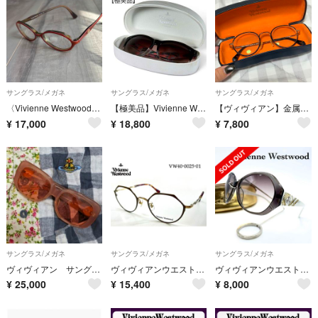
サングラス/メガネ
サングラス/メガネ
サングラス/メガネ
〈Vivienne Westwood〉オールドヴィヴィアン メガネフレーム 赤
【極美品】Vivienne Westwoo ヴィヴィアンウエストウッド ウッド サングラス オーブ ケース付 遮光 眼鏡
【ヴィヴィアン】金属メガネフレーム べっ甲柄 べっこう ゴールドオーブ
¥
17,000
¥
18,800
¥
7,800
サングラス/メガネ
サングラス/メガネ
サングラス/メガネ
ヴィヴィアン サングラス 珍しいエナメルオーブの白
ヴィヴィアンウエストウッド 40-0025-01-49 新品未使用品
ヴィヴィアンウエストウッド バタフライ サングラス オーブロゴ ラインストーン
¥
25,000
¥
15,400
¥
8,000