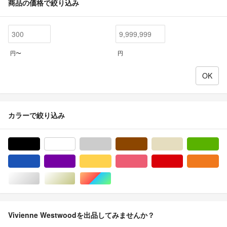
商品の価格で絞り込み
円〜
円
カラーで絞り込み
ブラック/黒色系
ホワイト/白色系
グレー/灰色系
ブラウン/茶色系
ベージュ系
グ
ブルー・ネイビー/青色系
パープル/紫色系
イエロー/黄色系
ピンク/桃色系
レッド/赤色系
オ
シルバー/銀色系
ゴールド/金色系
マルチカラー
Vivienne Westwoodを出品してみませんか？