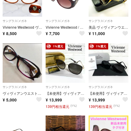
サングラス/メガネ
サングラス/メガネ
サングラス/メガネ
Vivienne Westwood ヴィヴィアンウエストウッド メガネフレーム スカルモチーフ スクエア
Vivienne Westwood / ヴィヴィアンウエストウッド | オーブ ラインストーン サングラス アイウェア | 60□16 135 | レッド系 | レディース
美品 ヴィヴィアンウエストウッド サングラス VW-7753 オーブ ケース付き
¥
8,500
¥
7,700
¥
11,000
1%還元
1%還元
サングラス/メガネ
サングラス/メガネ
サングラス/メガネ
ヴィヴィアンウエストウッド メガネ
【未使用】ヴィヴィアン ウエストウッド サングラス ブラック×ゴールド オーバル バタフライ メタル ツイスト 6J28LY14
【未使用】ヴィヴィアン ウエストウッド サングラス 黒 ブラック オーバル バタフライ オーブ パール 6J28LY13
¥
5,000
¥
13,999
¥
13,999
(1%)
(1%)
139円相当還元
139円相当還元