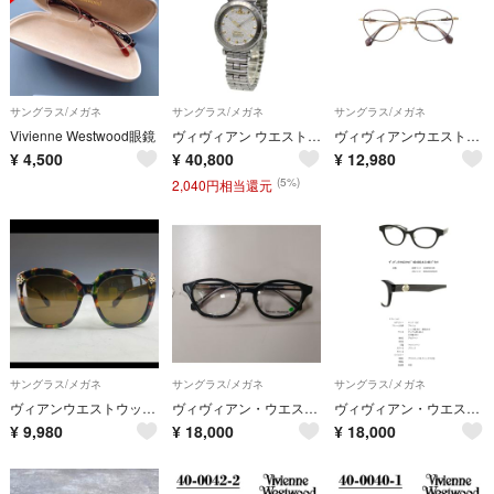
サングラス/メガネ
サングラス/メガネ
サングラス/メガネ
Vivienne Westwood眼鏡
ヴィヴィアン ウエストウッド VV346SWSL 1年保証 腕時計 シルバー
ヴィヴィアンウエストウッド 40-0004 メガネ ブラウン ウェリントン ITZX8FJXXS8Y
¥
4,500
¥
40,800
¥
12,980
(5%)
2,040円相当還元
サングラス/メガネ
サングラス/メガネ
サングラス/メガネ
ヴィアンウエストウッドのサングラスです。CNo 5ケースはオリジナルケー
ヴィヴィアン・ウエストウッド メガネフレーム新品
ヴィヴィアン・ウエストウッド メガネ フレーム新品
¥
9,980
¥
18,000
¥
18,000