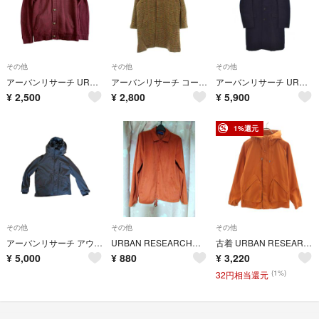
その他
その他
その他
アーバンリサーチ URBAN RESEARCH ジャケット カーディガン
アーバンリサーチ コート M 茶色 ブラウン チェック柄 長袖 レギュラーカラー
アーバンリサーチ URBAN RESEARCH チェスターコート M 紺
¥
2,500
¥
2,800
¥
5,900
1%還元
その他
その他
その他
アーバンリサーチ アウタージャケット wh87-17y005 サイズ40
URBAN RESEARCH メンズ ジャケット オレンジ
古着 URBAN RESEARCH アーバンリサーチ フードジャケット 38 オレンジ メンズ
¥
5,000
¥
880
¥
3,220
(1%)
32円相当還元