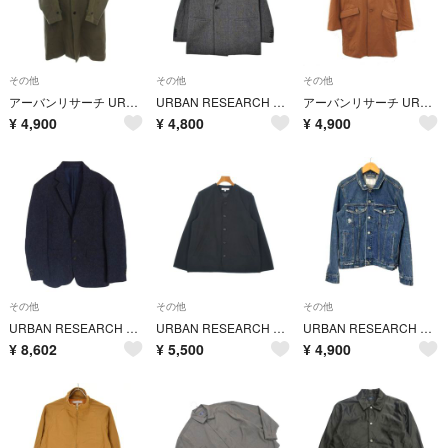
その他
その他
その他
アーバンリサーチ URBAN RESEARCH コート S 灰色 グレー
URBAN RESEARCH アーバンリサーチ ジャケット M 黒 【古着】【中古】【送料無料】
アーバンリサーチ URBAN RESEARCH ウール チェスター コート 無地
¥
4,900
¥
4,800
¥
4,900
その他
その他
その他
URBAN RESEARCH アーバンリサーチ UM11-HN08004 moon社製生地 本切羽 ツイード 2B テーラードジャケット ダークネイビー系 L【中古】
URBAN RESEARCH アーバンリサーチ コート（その他） L 黒 【古着】【中古】【送料無料】
URBAN RESEARCH デニムジャケット Gジャン ダメージ加工 M
¥
8,602
¥
5,500
¥
4,900