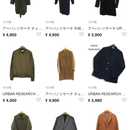
その他
その他
その他
アーバンリサーチ チェスターコート ロング丈 38 カーキ ■GY99
アーバンリサーチ 中綿コート ロング丈 38 黒 ブラック ■GY99
アーバンリサーチ URBAN RESEARCH ウールコート M 黒 ブラック
¥
4,900
¥
4,900
¥
3,900
その他
その他
その他
URBAN RESEARCH アーバンリサーチ ブルゾン L カーキ 【古着】【中古】【送料無料】
アーバンリサーチ チェスターコート アウター 総裏地 M モカブラウン /CX
URBAN RESEARCH アーバンリサーチ 春夏★ シアサッカー ストライプ アンコン テーラード ジャケット Sz.L メンズ ネイビー
¥
4,000
¥
4,900
¥
3,980