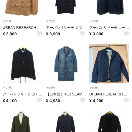
その他
その他
その他
URBAN RESEARCH ショートコート 総裏地 ウール 38 M キャメル
アーバンリサーチ スプリングコート ステンカラー 上着 L 紺 ネイビー 無地
アーバンリサーチ コート シングル ラウンドカラー 総裏地 40 L 紺
¥
3,900
¥
3,900
¥
3,900
その他
その他
その他
アーバンリサーチ ジャケット 長袖 ステンカラー ストレッチ 38 ブラック
【日本製】RED SEAM インディゴデニムショップコート M アーバンリサーチ
URBAN RESEARCH ジャケット123
¥
4,100
¥
4,980
¥
4,200