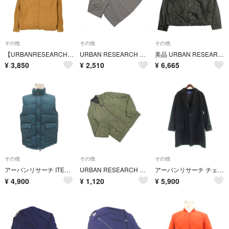
その他
その他
その他
【URBANRESEARCH】UR66-17K001 ジップアップ ブルゾンジャケット
URBAN RESEARCH アーバンリサーチ ボリュームスリーブ ジャケット sizeM/グレー ■◇ メンズ
美品 URBAN RESEARCH アーバンリサーチ ITEMS アイテム ヴィーガンレザー コーチジャケット ブルゾン フェイクレザー M 黒 ブラック メンズ 古着 中古 USED
¥
3,850
¥
2,510
¥
6,665
その他
その他
その他
アーバンリサーチ ITEMS 中綿ベスト L 緑 スタンドカラー ミドル丈
URBAN RESEARCH アーバンリサーチ リバーシブル ブルゾン ジャケット sizeS/カーキx黒 ◇■ メンズ
アーバンリサーチ チェスターコート 40 黒 ブラック 無地 テーラードカラー
¥
4,900
¥
1,120
¥
5,900