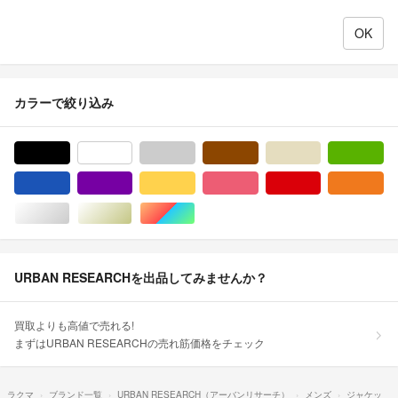
カラーで絞り込み
ブラック/黒色系
ホワイト/白色系
グレー/灰色系
ブラウン/茶色系
ベージュ系
グ
ブルー・ネイビー/青色系
パープル/紫色系
イエロー/黄色系
ピンク/桃色系
レッド/赤色系
オ
シルバー/銀色系
ゴールド/金色系
マルチカラー
URBAN RESEARCHを出品してみませんか？
買取よりも高値で売れる!
まずはURBAN RESEARCHの売れ筋価格をチェック
ラクマ
ブランド一覧
URBAN RESEARCH（アーバンリサーチ）
メンズ
ジャケッ