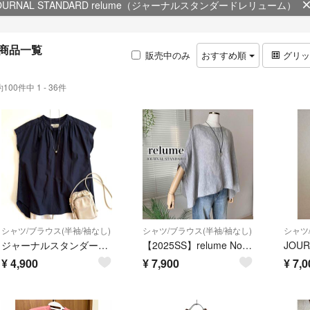
OURNAL STANDARD relume（ジャーナルスタンダードレリューム）
商品一覧
販売中のみ
おすすめ順
グリ
約100件中 1 - 36件
シャツ/ブラウス(半袖/袖なし)
シャツ/ブラウス(半袖/袖なし)
シャツ
ジャーナルスタンダードレリューム スキッパーフレンチスリーブブラウス ネイビー
【2025SS】relume No.14フレンチリネンポンチョプルオーバー グレー シャツ ブラウス
¥
4,900
¥
7,900
¥
7,0