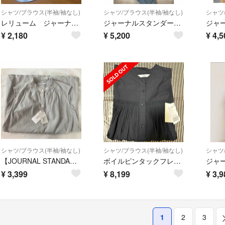
シャツ/ブラウス(半袖/袖なし)
シャツ/ブラウス(半袖/袖なし)
シャツ
レリューム ジャーナルスタンダード 麻100ストライプシャツ ノースリ
ジャーナルスタンダードレリューム🌟ノースリーブブラウス🌟未使用品🌟肩ブリル
¥
2,180
¥
5,200
¥
4,5
シャツ/ブラウス(半袖/袖なし)
シャツ/ブラウス(半袖/袖なし)
シャツ
【JOURNAL STANDARD】コットンボイルストライプギャザーブラウス
ボイルピンタックフレンチブラウス
¥
3,399
¥
8,199
¥
3,9
1
2
3