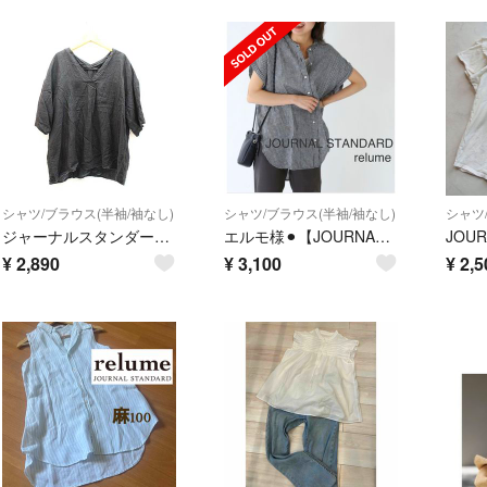
シャツ/ブラウス(半袖/袖なし)
シャツ/ブラウス(半袖/袖なし)
シャツ
ジャーナルスタンダーレリューム リネンプルオーバーブラウス F レディース ブラック【中古】★
エルモ様⚫︎【JOURNAL STANDARDrelume】フレンチスリーブシャツ
¥
2,890
¥
3,100
¥
2,5