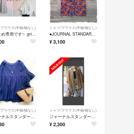
/ブラウス(半袖/袖なし)
シャツ/ブラウス(半袖/袖なし)
おまとめ専用です✨ grin ノースリワンピ+レリューム シャツ+ヴェリテクール
●JOURNAL STANDARD relume● 半袖シャツ 花柄 オレンジ系
00
¥
3,100
/ブラウス(半袖/袖なし)
シャツ/ブラウス(半袖/袖なし)
ジャーナルスタンダードレリューム レーヨンコットンボイル ギャザープルオーバー
ジャーナルスタンダード シアーコットンドルマンシャツ シャツ JOURNAL
80
¥
2,300