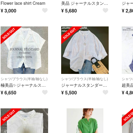
Flower lace shirt Cream
美品 ジャーナルスタンダードレリューム フレンチフリルレースブラウス インド製
¥
3,000
¥
5,680
¥
2,8
シャツ/ブラウス(半袖/袖なし)
シャツ/ブラウス(半袖/袖なし)
シャツ
極美品✨ジャーナルスタンダードレリューム リネン100% オープンカラーシャツ
ジャーナルスタンダードレリューム コットンボイルバンドカラーシャツ ストライプ
¥
6,650
¥
5,500
¥
4,8