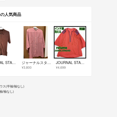
し)の人気商品
JOURNAL STANDARD relume (ジャーナルスタンダードレリューム) ラメ混リブポロプルオーバー 24080462920030 ブラウン FREE
ジャーナルスタンダードrelume ブラウス
JOURNAL STANDARD relume インド綿 エスニック刺繍 ブラウス チュニック 赤レッドタッセル エンブロイダリー
¥3,800
¥4,699
ウス(半袖/袖なし)
半袖/袖なし)