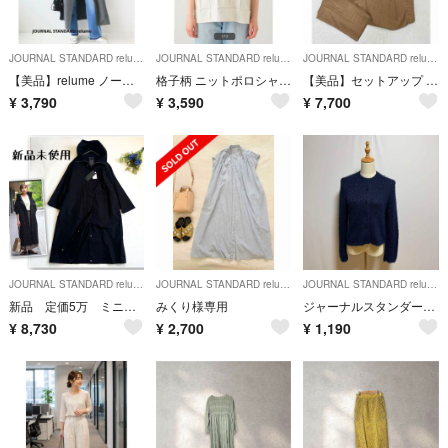
JOURNAL STANDARD relume
JOURNAL STANDARD relume
JOURNAL STANDARD relume
【美品】relume ノースリーブ グレー ワンピース ジャンスカ
格子柄 ニットポロシャツ 半袖 ホワイト
【美品】セットアップ JOURNAL STANDARD relume Mサイズ
¥
3,790
¥
3,590
¥
7,700
JOURNAL STANDARD relume
JOURNAL STANDARD relume
JOURNAL STANDARD relume
新品 定価5万 ミニッツ ジャーナルスタンダードレリューム ロングコート 黒
みくり様専用
ジャーナルスタンダードrelumeふんわりニット クルーネックニットカーディガン
¥
8,730
¥
2,700
¥
1,190