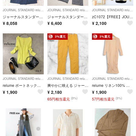
JOURNAL STANDARD relume
JOURNAL STANDARD relume
JOURNAL STANDARD relume
ジャーナルスタンダード レリューム テーラードジャケット ダブル［B383］
ジャーナルスタンダードレリューム ツイードフリンジVネックサロペット（13）
zC1072【FREE】JOURNAL STANDARD relume
¥
8,058
¥
6,400
¥
2,100
3%還元
3%還元
JOURNAL STANDARD relume
JOURNAL STANDARD relume
JOURNAL STANDARD relume
relume ボートネック風リブニット ライムイエロー F（M相当）
爽やかに映える ジャーナルスタンダード リルーム リネン混テーパードパンツ 黄 JOURNAL STANDARD relume
relume リネン100% ロングカーディガン F ノームコア 羽織り
¥
1,900
¥
2,180
¥
1,900
(3%)
(3%)
65円相当還元
57円相当還元