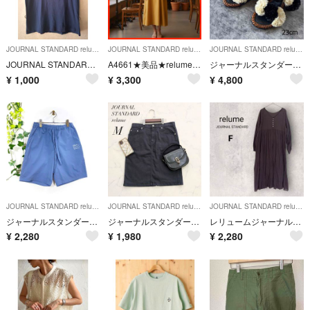
JOURNAL STANDARD relume
JOURNAL STANDARD relume
JOURNAL STANDARD relume
JOURNAL STANDARD relume CAL.Berries Tシャツ
A4661★美品★relume*キャミワンピース*ロング丈*F*マスタード
ジャーナルスタンダード アベックモデレーション ポンポンサンダル 23c
¥
1,000
¥
3,300
¥
4,800
JOURNAL STANDARD relume
JOURNAL STANDARD relume
JOURNAL STANDARD relume
ジャーナルスタンダードレリューム ショートパンツ M 青 メンズ ハーフパンツ
ジャーナルスタンダードレリュームデニムタイトスカートミディ丈ストレッチコットン
レリュームジャーナルスタンダード ロングワンピース 2点セット F 茶 シンプル
¥
2,280
¥
1,980
¥
2,280