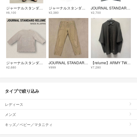
ジャーナルスタンダード レリューム ベリープリントパンツ 美品
ジャーナルスタンダードレリューム ショートパンツ M 青 メンズ ハーフパンツ
JOURNAL STANDARD relume カーディガン M 白 【古着】【中古】【送料無料】
¥6,100
¥2,380
¥2,700
ジャーナルスタンダード ワッフルカットソー 日本製 ポケットTシャツ S 6分袖
JOURNAL STANDARD#サイズ40#カーゴパンツw74総丈93股下66
【relume】ARMY TWILL RELUME 半袖シャツ レリューム
¥2,680
¥999
¥7,280
タイプで絞り込み
レディース
メンズ
キッズ／ベビー／マタニティ