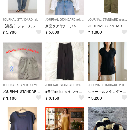
JOURNAL STANDARD relume
JOURNAL STANDARD relume
JOURNAL STANDARD relume
【美品 】ジャーナル スタンダード レリューム カーブラインデニム ジーンズ
新品タグ付き ジャーナルスタンダードレリューム ビッグカラーブラウス
JOURNAL STANDARD relume タイトロングスカート 36
¥
5,700
¥
5,000
¥
1,080
JOURNAL STANDARD relume
JOURNAL STANDARD relume
JOURNAL STANDARD relume
JOURNAL STANDARD RELUME コーデュロイショートパンツ S
■美品■relume センタープレスパンツ 美脚 茶 M ジャーナルスタンダード
ジャーナルスタンダード ベスト ジレ レディース 無地 ノースリーブ 黒 綿
¥
1,100
¥
3,150
¥
3,200