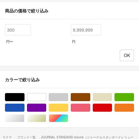
商品の価格で絞り込み
円〜
円
カラーで絞り込み
ブラック/黒色系
ホワイト/白色系
グレー/灰色系
ブラウン/茶色系
ベージュ系
グ
ブルー・ネイビー/青色系
パープル/紫色系
イエロー/黄色系
ピンク/桃色系
レッド/赤色系
オ
シルバー/銀色系
ゴールド/金色系
マルチカラー
ラクマ
ブランド一覧
JOURNAL STANDARD relume（ジャーナルスタンダードレリュー