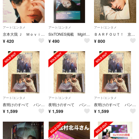
アート/エンタメ
アート/エンタメ
アート/エンタメ
京本大我 Ｊ Ｍｏｖｉｅ Ｍａｇａｚｉｎｅ vol.106
SixTONES掲載 Mgirl No25
ＢＡＲＦＯＵＴ！ 京本大我表紙
¥
420
¥
490
¥
800
アート/エンタメ
アート/エンタメ
アート/エンタメ
夜明けのすべて パンフレット チラシ
夜明けのすべて パンフレット チラシ
夜明けのすべて パンフレット チラシ
¥
1,599
¥
1,599
¥
1,599