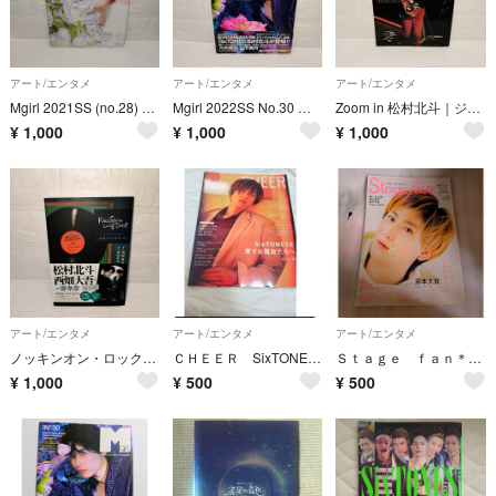
アート/エンタメ
アート/エンタメ
アート/エンタメ
Mgirl 2021SS (no.28) 京本大我 SixTONES 表紙＆巻頭
Mgirl 2022SS No.30 松村北斗 表紙＆特集 完売必至 即購入
Zoom in 松村北斗｜ジャニーズ研究会｜雑誌|推し活｜担降り｜即購入OK
¥
1,000
¥
1,000
¥
1,000
アート/エンタメ
アート/エンタメ
アート/エンタメ
ノッキンオン・ロックドドア公式シナリオブック
ＣＨＥＥＲ SixTONES 田中樹
Ｓｔａｇｅ ｆａｎ＊2021年No.15＊京本大我表紙
¥
1,000
¥
500
¥
500