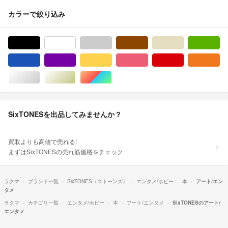
カラーで絞り込み
ブラック/黒色系
ホワイト/白色系
グレー/灰色系
ブラウン/茶色系
ベージュ系
グ
ブルー・ネイビー/青色系
パープル/紫色系
イエロー/黄色系
ピンク/桃色系
レッド/赤色系
オ
シルバー/銀色系
ゴールド/金色系
マルチカラー
SixTONESを出品してみませんか？
買取よりも高値で売れる!
まずはSixTONESの売れ筋価格をチェック
ラクマ
ブランド一覧
SixTONES（ストーンズ）
エンタメ/ホビー
本
アート/エン
タメ
ラクマ
カテゴリ一覧
エンタメ/ホビー
本
アート/エンタメ
SixTONESのアート/
エンタメ