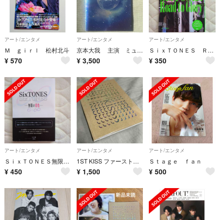
アート/エンタメ
アート/エンタメ
アート/エンタメ
Ｍ ｇｉｒｌ 松村北斗
京本大我 主演 ミュージカル「流星の音色」 パンフレット
ＳｉｘＴＯＮＥＳ Ｒｏａｄ ｔｏ Ｇｌｏｒｙ
¥
570
¥
3,500
¥
350
アート/エンタメ
アート/エンタメ
アート/エンタメ
ＳｉｘＴＯＮＥＳ無限の音色
1ST KISS ファーストキス パンフレット
Ｓｔａｇｅ ｆａｎ
¥
450
¥
1,500
¥
500