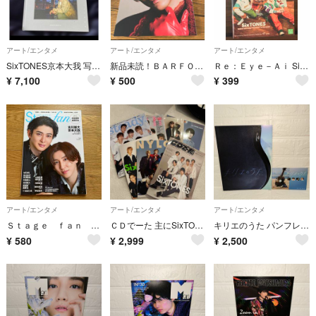
アート/エンタメ
アート/エンタメ
アート/エンタメ
SixTONES京本大我 写真集Retrace,Taiga Kyomoto
新品未読！ＢＡＲＦＯＵＴ！京本大我 髙橋海人 山田優
Ｒｅ：Ｅｙｅ－Ａｉ SixTONES
¥
7,100
¥
500
¥
399
アート/エンタメ
アート/エンタメ
アート/エンタメ
Ｓｔａｇｅ ｆａｎ Vol.39 古川雄大 京本大我
ＣＤでーた 主にSixTONES表紙など
キリエのうた パンフレット 映画入場特典 冊子 パンフレット 即購入OK
¥
580
¥
2,999
¥
2,500