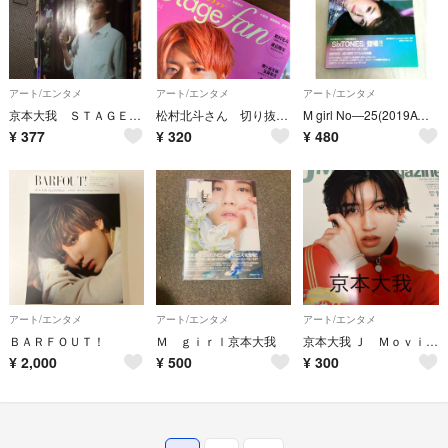
アート/エンタメ
アート/エンタメ
アート/エンタメ
京本大我 ＳＴＡＧＥｎａｖｉ23年vol.86
松村北斗さん 切り抜き Ｓｔａｇｅ ｆａｎ ｖｏｌ．３４
M girl No―25(2019AW) 蜷川実花ディレクションマガジン
¥
377
¥
320
¥
480
アート/エンタメ
アート/エンタメ
アート/エンタメ
ＢＡＲＦＯＵＴ！
Ｍ ｇｉｒｌ京本大我
京本大我 Ｊ Ｍｏｖｉｅ Ｍａｇａｚｉｎｅ
¥
2,000
¥
500
¥
300