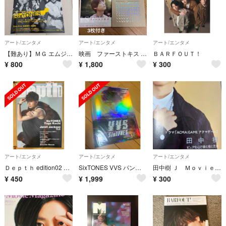
アート/エンタメ
アート/エンタメ
アート/エンタメ
【難あり】ＭＧ エムジー No.6
映画 ファーストキス 1ST KISS パンフ フライヤー3枚付 松村北斗
ＢＡＲＦＯＵＴ！
¥
800
¥
1,800
¥
300
アート/エンタメ
アート/エンタメ
アート/エンタメ
Ｄｅｐｔｈ edition02 抜けあり
SixTONES VVS パンフレット
田中樹 Ｊ Ｍｏｖｉｅ Ｍａｇａｚｉｎｅ vol.106
¥
450
¥
1,999
¥
300