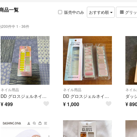
商品一覧
販売中のみ
おすすめ順
グリ
約200件中 1 - 36件
ネイル用品
ネイル用品
ネイル
DD グロスジェルネイルシール GVP157JP
DD グロスジェルネイルシール GVP166JP
¥
499
¥
1,000
¥
89