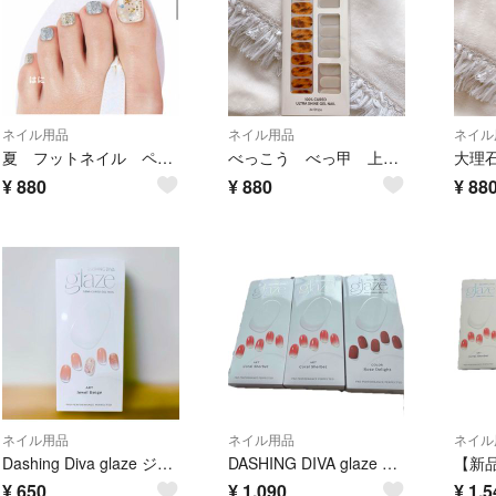
ネイル用品
ネイル用品
ネイル
夏 フットネイル ペディ キラキラ ラメ ゴールド シルバー 貝 シェル パール
べっこう べっ甲 上品 結婚式 お呼ばれ ベージュ グレージュ おしゃれ
¥
880
¥
880
¥
88
ネイル用品
ネイル用品
ネイル
Dashing Diva glaze ジェルネイル ジュエルベージュ色
DASHING DIVA glaze セミキュアジェルネイル 3個セット Coral Sherbet Rose Delight
¥
650
¥
1,090
¥
1,5