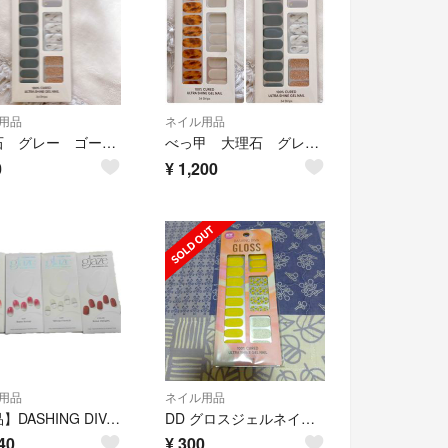
用品
ネイル用品
大理石 グレー ゴールド ホワイト 白 上品 結婚式 お呼ばれ おしゃれ
べっ甲 大理石 グレー ゴールド 上品 結婚式 お呼ばれ おしゃれ
0
¥
1,200
用品
ネイル用品
【新品】DASHING DIVA glaze ネイルシール 4種セット
DD グロスジェルネイルシール GVP157JP
40
¥
300