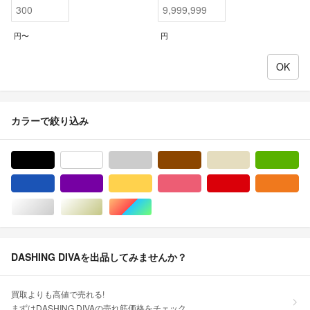
円〜
円
カラーで絞り込み
ブラック/黒色系
ホワイト/白色系
グレー/灰色系
ブラウン/茶色系
ベージュ系
グ
ブルー・ネイビー/青色系
パープル/紫色系
イエロー/黄色系
ピンク/桃色系
レッド/赤色系
オ
シルバー/銀色系
ゴールド/金色系
マルチカラー
DASHING DIVAを出品してみませんか？
買取よりも高値で売れる!
まずはDASHING DIVAの売れ筋価格をチェック