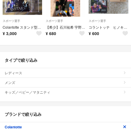
スポーツ選手
スポーツ選手
スポーツ選手
Colantotte スタンド型シルエット 6stars 宇野昌磨 非売品
【希少】石川祐希 宇野昌磨 伊藤美誠 コラントッテ 商品パンフレット 即送！
コラントッテ ヒノキスマホスタンド 宇野昌磨
¥
3,000
¥
680
¥
600
タイプで絞り込み
レディース
メンズ
キッズ／ベビー／マタニティ
ブランドで絞り込み
Colantotte