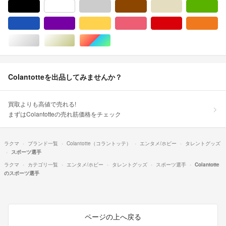
ブラック/黒色系
ホワイト/白色系
グレー/灰色系
ブラウン/茶色系
ベージュ系
グ
ブルー・ネイビー/青色系
パープル/紫色系
イエロー/黄色系
ピンク/桃色系
レッド/赤色系
オ
シルバー/銀色系
ゴールド/金色系
マルチカラー
Colantotteを出品してみませんか？
買取よりも高値で売れる!
まずはColantotteの売れ筋価格をチェック
ラクマ
ブランド一覧
Colantotte（コラントッテ）
エンタメ/ホビー
タレントグッズ
スポーツ選手
ラクマ
カテゴリ一覧
エンタメ/ホビー
タレントグッズ
スポーツ選手
Colantotte
のスポーツ選手
ページの上へ戻る