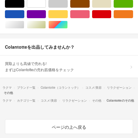
ブラック/黒色系
ホワイト/白色系
グレー/灰色系
ブラウン/茶色系
ベージュ系
グ
ブルー・ネイビー/青色系
パープル/紫色系
イエロー/黄色系
ピンク/桃色系
レッド/赤色系
オ
シルバー/銀色系
ゴールド/金色系
マルチカラー
Colantotteを出品してみませんか？
買取よりも高値で売れる!
まずはColantotteの売れ筋価格をチェック
ラクマ
ブランド一覧
Colantotte（コラントッテ）
コスメ/美容
リラクゼーション
その他
ラクマ
カテゴリ一覧
コスメ/美容
リラクゼーション
その他
Colantotteのその他
ページの上へ戻る