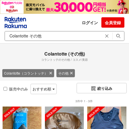
ログイン
会員登録
Colantotte (その他)
コラントッテのその他 / コスメ/美容
Colantotte（コラントッテ）
その他
絞り込み
販売中のみ
おすすめ順
3件中 1 - 3件