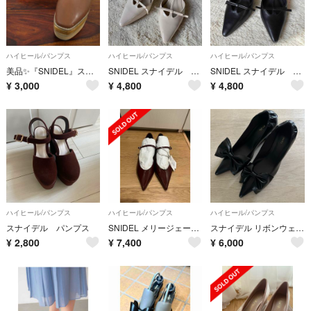
ハイヒール/パンプス
ハイヒール/パンプス
ハイヒール/パンプス
美品✨『SNIDEL』スナイデル ウッド プラットフォーム 厚底 パンプス L
SNIDEL スナイデル Tストラップリボンパンプス ホワイト 22.5cm
SNIDEL スナイデル Tストラップリボンパンプス ブラック 22.5cm
¥
3,000
¥
4,800
¥
4,800
ハイヒール/パンプス
ハイヒール/パンプス
ハイヒール/パンプス
スナイデル パンプス
SNIDEL メリージェーンストラップパンプス
スナイデル リボンウェッジパンプス
¥
2,800
¥
7,400
¥
6,000