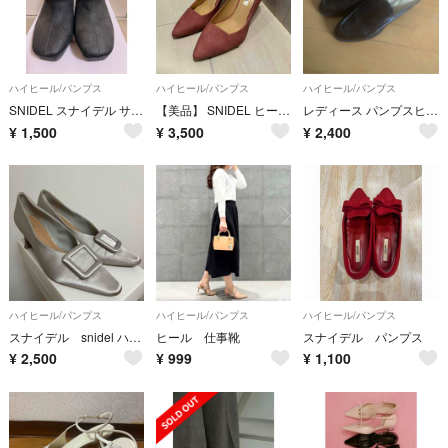
ハイヒール/パンプス
ハイヒール/パンプス
ハイヒール/パンプス
SNIDEL スナイデル サンダル ラメ ブラックアンクルストラップ パンプス
【美品】 SNIDEL ヒール パンプス ピンク
レディース パンプスヒール？？
¥
1,500
¥
3,500
¥
2,400
ハイヒール/パンプス
ハイヒール/パンプス
ハイヒール/パンプス
スナイデル snidel ハイヒール グレー パンプス
ヒール 仕事靴
スナイデル パンプス
¥
2,500
¥
999
¥
1,100