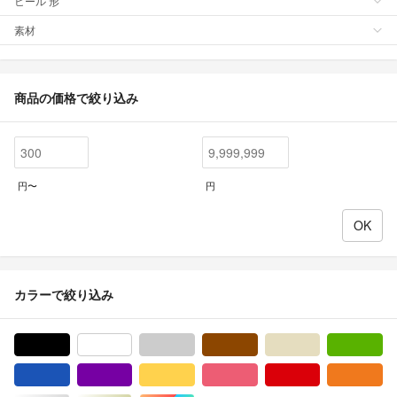
ヒール 形
素材
商品の価格で絞り込み
円〜
円
カラーで絞り込み
ブラック/黒色系
ホワイト/白色系
グレー/灰色系
ブラウン/茶色系
ベージュ系
グ
ブルー・ネイビー/青色系
パープル/紫色系
イエロー/黄色系
ピンク/桃色系
レッド/赤色系
オ