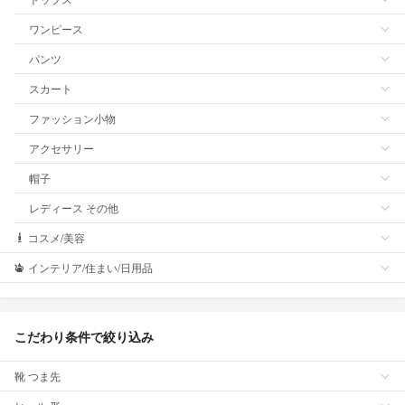
ワンピース
パンツ
スカート
ファッション小物
アクセサリー
帽子
レディース その他
コスメ/美容
インテリア/住まい/日用品
こだわり条件で絞り込み
靴 つま先