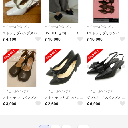
ハイヒール/パンプス
ハイヒール/パンプス
ハイヒール/パンプス
ストラップパンプス SNIDEL
SNIDEL セパレートリボンパンプス
Tストラップリボンパンプス
¥
4,100
¥
10,000
¥
18,000
ハイヒール/パンプス
ハイヒール/パンプス
ハイヒール/パンプス
スナイデル パンプス
スナイデル リボンパンプス ポインテッドトゥ ハイヒール 装飾 L 黒
ダブルリボンパンプス BLK
¥
3,000
¥
2,600
¥
6,900