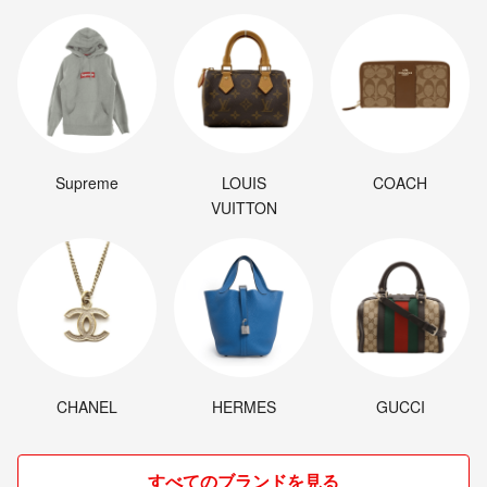
Supreme
LOUIS
COACH
VUITTON
CHANEL
HERMES
GUCCI
すべてのブランドを見る