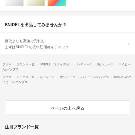
シルバー/銀色系
ゴールド/金色系
マルチカラー
SNIDELを出品してみませんか？
買取よりも高値で売れる!
まずはSNIDELの売れ筋価格をチェック
ラクマ
ブランド一覧
SNIDEL（スナイデル）
レディース
靴/シューズ
ハイヒー
ル/パンプス
ラクマ
カテゴリ一覧
レディース
靴/シューズ
ハイヒール/パンプス
SNIDELのハ
イヒール/パンプス
ページの上へ戻る
注目ブランド一覧