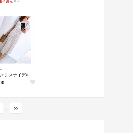
(3%)
円相当還元
L
【美品✨】スナイデル❤️ WILLIAM MORRIS コラボレーションワンピース
00
…