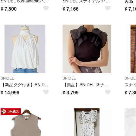
SNIDEL Sustainableバリエキャミワンピース
SNIDEL スナイデル ハンドバッグ 2way ショルダー ベージュ
¥
7,500
¥
7,166
¥
7,1
SNIDEL
SNIDEL
SNIDE
【新品タグ付き】SNIDEL スナイデル アメスリカップインドレープカットソー
【美品】SNIDEL スナイデル リボンスリーブカットソー BLK ブラック 黒
¥
14,999
¥
3,799
¥
7,3
3%還元