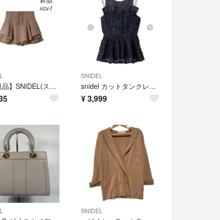
L
SNIDEL
【正規品】SNIDEL(スナイデル) レイヤードフリルミニスカショーパン SWFP261281 size1 MOC モカ
snidel カットタンクレイヤードチュニック
35
¥
3,999
L
SNIDEL