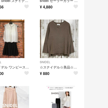
美品 Snidel スナイデル パフハンドルバッグ ハンドバッグ レザー
snidel セーラーカラー ダブルボタン ニットカーディガン ピンクベージュF
66
¥
4,880
L
SNIDEL
スナイデル ワンピース 結婚式 パーティー ドレス snidel SNIDEL
☆スナイデル☆美品☆ニット セーター Vネック F スリット ブラウン 長袖
00
¥
880