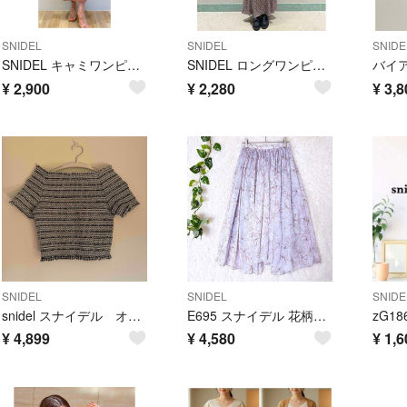
SNIDEL
SNIDEL
SNIDE
SNIDEL キャミワンピース ピンク S スリット ロング スナイデル
SNIDEL ロングワンピース 花柄 半袖 黒 フレア S バックリボン 0
¥
2,900
¥
2,280
¥
3,8
SNIDEL
SNIDEL
SNIDE
snidel スナイデル オフショル 半袖 トップス 肩出し 短丈 レディース
E695 スナイデル 花柄プリーツスカートラベンダー 透け感 フェミニン
¥
4,899
¥
4,580
¥
1,6