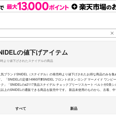
NIDELの値下げアイテム
品時より値下げされたスナイデルの商品
人気ブランドSNIDEL（スナイデル）の発売時より値下げされたお得な商品のみを
す。 「SNIDELの定価14960円❣️SNIDEL フロントボタン ロング マーメイド 
ック」「SNIDELのa2117美品スナイデル チェックプリーツスカート ベルト付0美シ
点以上のSNIDELの通販できる商品を販売中です。 新品未使用のものから、古着、
すべて
新品