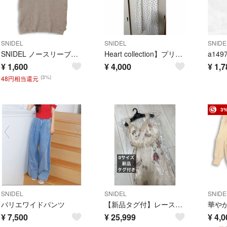
SNIDEL
SNIDEL
SNIDE
SNIDEL ノースリーブニット F グレー
Heart collection】プリントワンピース(OWHT-0)
¥
1,600
¥
4,000
¥
1,7
(3%)
48円相当還元
3
SNIDEL
SNIDEL
SNIDE
バリエワイドパンツ
【新品タグ付】レーストリムプリントキャミワンピース 0
¥
7,500
¥
25,999
¥
4,0