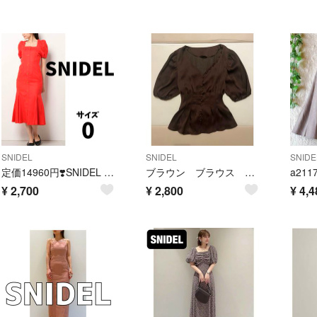
SNIDEL
SNIDEL
SNIDE
定価14960円❣️SNIDEL フロントボタン ロング マーメイド ワンピース
ブラウン ブラウス ウエストリボン Vネック
¥
2,700
¥
2,800
¥
4,4