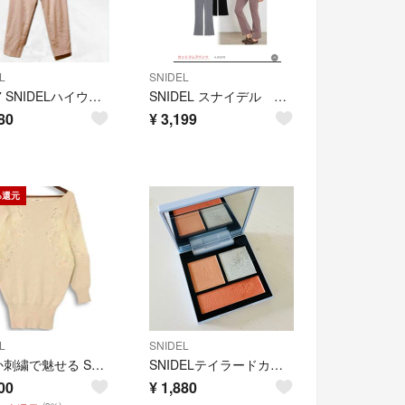
L
SNIDEL
a1497 SNIDELハイウエストタックテーパードパンツ S カジュアル綺麗め
SNIDEL スナイデル カットフレアパンツ モカ
80
¥
3,199
%還元
L
SNIDEL
華やか刺繍で魅せる SNIDEL ニット F 花柄 チュール ボートネック
SNIDELテイラードカラーアイズ EX08
00
¥
1,880