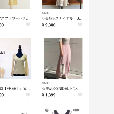
L
SNIDEL
バイアスフラワーパターンワンピース
✨美品✨スナイデル SNIDEL 肩出しロングワンピース フェミニン Free
00
¥
9,300
L
SNIDEL
zG1863【FREE】snidel Tシャツ/カットソー 長袖 Vネック
☆美品☆SNIDEL ピンク花柄フラワーロングスカート フレアスカート サイズ0
00
¥
1,399