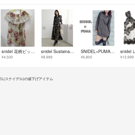
snidel 花柄ビック襟トップス
snidel Sustainableプリーツプリントワンピース
SNIDEL×PUMA コラボ スウェットワンピース S グレー パーカー トレーナー プーマ スナイデル 長袖 ワンピース
¥4,500
¥8,999
¥6,800
¥13,999
DEL(スナイデル)の値下げアイテム