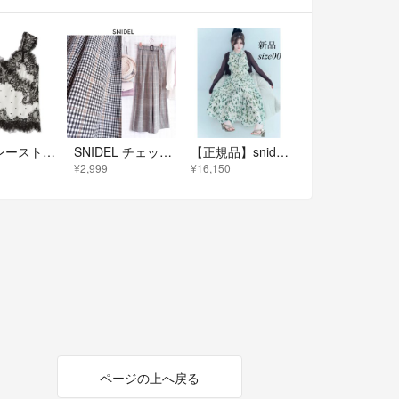
snidel レーストリムサテンキャミソール 水玉
SNIDEL チェックディテールワイドパンツ
【正規品】snidel Sustainableフリルワンピース GRN 00
¥2,999
¥16,150
ページの上へ戻る