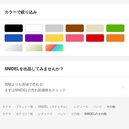
カラーで絞り込み
ブラック/黒色系
ホワイト/白色系
グレー/灰色系
ブラウン/茶色系
ベージュ系
グ
ブルー・ネイビー/青色系
パープル/紫色系
イエロー/黄色系
ピンク/桃色系
レッド/赤色系
オ
シルバー/銀色系
ゴールド/金色系
マルチカラー
SNIDELを出品してみませんか？
買取よりも高値で売れる!
まずはSNIDELの売れ筋価格をチェック
ラクマ
ブランド一覧
SNIDEL（スナイデル）
レディース
パンツ
その他
ラクマ
カテゴリ一覧
レディース
パンツ
その他
SNIDELのその他