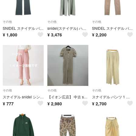
その他
その他
その他
SNIDEL スナイデル パンツ（その他） M 黒 【古着】【中古】【送料無料】
snidel(スナイデル) ハイウエストサイドプリーツワイドパンツ レディース
SNIDEL スナイデル パンツ（その他） M ベージュ 【古着】【中古】【送料無料】
¥
1,800
¥
3,476
¥
2,200
その他
その他
その他
スナイデル snidel シンプルタックパンツ Sサイズ ピンク
【イオン広店】 中古 snidel | スナイデル ツナギ ベージュ サイズ：1 【111】
スナイデル パンツ 1 ベージュ タック ストレート 無地 /AO38
¥
777
¥
2,980
¥
2,700