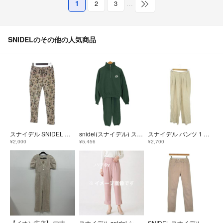
1
2
3
…
SNIDELのその他の人気商品
スナイデル SNIDEL パンツ スラックス 花柄 ベージュ 0
snidel(スナイデル) スウェットハーフジップセットアップ レディース
スナイデル パンツ 1 ベージュ タック ストレート 無地 /AO38
¥2,000
¥5,456
¥2,700
【イオン広店】 中古 snidel | スナイデル ツナギ ベージュ サイズ：1 【111】
スナイデル snidel シンプルタックパンツ Sサイズ ピンク
SNIDEL スナイデル パンツ（その他） M ベージュ 【古着】【中古】【送料無料】