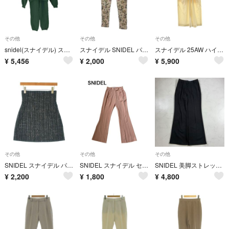
その他
その他
その他
snidel(スナイデル) スウェットハーフジップセットアップ レディース
スナイデル SNIDEL パンツ スラックス 花柄 ベージュ 0
スナイデル 25AW ハイウエストドレープパンツ ワイド タック サイドジップ
¥
5,456
¥
2,000
¥
5,900
その他
その他
その他
SNIDEL スナイデル パンツ（その他） M 黒 【古着】【中古】【送料無料】
SNIDEL スナイデル センタープレス ハイウエスト ストレートパンツ 美脚
SNIDEL 美脚ストレッチパンツ 黒 0（G49）
¥
2,200
¥
1,800
¥
4,800