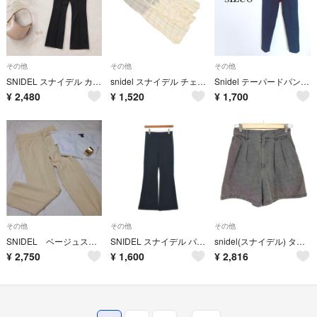
その他
その他
その他
SNIDEL スナイデル カットフレアパンツ 黒 0 美脚 リブ スナイデル
snidel スナイデル チェック プリーツ加工 スカート パンツ size0/アイボリー ■◆ レディース
Snidel テーパードパンツ スラックス【0】ダークグリーン 微ストレッチ
¥
2,480
¥
1,520
¥
1,700
その他
その他
その他
SNIDEL ベージュスラックス
SNIDEL スナイデル パンツ（その他） M 黒 【古着】【中古】【送料無料】
snidel(スナイデル) タックハーフパンツ レディース パンツ その他パンツ
¥
2,750
¥
1,600
¥
2,816