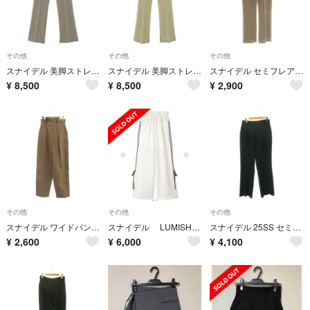
その他
その他
その他
スナイデル 美脚ストレッチパンツ 裾フレア LGRY ライトグレー 1
スナイデル 美脚ストレッチパンツ SWFP249001 裾フレア クリーム 1
スナイデル セミフレアパンツ センタープレス 0 モカ /SS ■OS ■MA
¥
8,500
¥
8,500
¥
2,900
その他
その他
その他
スナイデル ワイドパンツ 0 茶 ハイウエスト タック入り 無地 /JP
スナイデル LUMISHADE UVラインパンツ
スナイデル 25SS セミフレアパンツ センタープレス 1 ネイビー /DO
¥
2,600
¥
6,000
¥
4,100