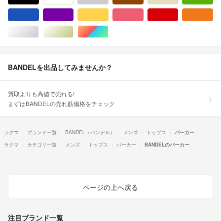
ブルー・ネイビー/青色系
パープル/紫色系
イエロー/黄色系
ピンク/桃色系
レッド/赤色系
オ
シルバー/銀色系
ゴールド/金色系
マルチカラー
BANDELを出品してみませんか？
買取よりも高値で売れる!
まずはBANDELの売れ筋価格をチェック
ラクマ
ブランド一覧
BANDEL（バンデル）
メンズ
トップス
パーカー
ラクマ
カテゴリ一覧
メンズ
トップス
パーカー
BANDELのパーカー
ページの上へ戻る
注目ブランド一覧