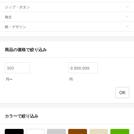
ジップ・ボタン
袖丈
柄・デザイン
商品の価格で絞り込み
円〜
円
カラーで絞り込み
ブラック/黒色系
ホワイト/白色系
グレー/灰色系
ブラウン/茶色系
ベージュ系
グ