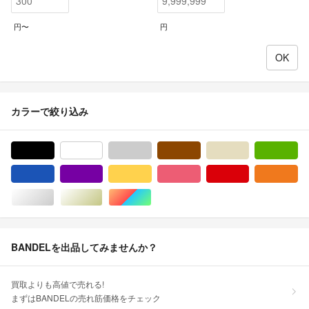
円〜
円
カラーで絞り込み
ブラック/黒色系
ホワイト/白色系
グレー/灰色系
ブラウン/茶色系
ベージュ系
グ
ブルー・ネイビー/青色系
パープル/紫色系
イエロー/黄色系
ピンク/桃色系
レッド/赤色系
オ
シルバー/銀色系
ゴールド/金色系
マルチカラー
BANDELを出品してみませんか？
買取よりも高値で売れる!
まずはBANDELの売れ筋価格をチェック