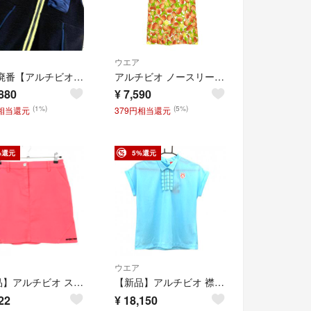
ウエア
美品/廃番【アルチビオ】ソフト ボア ハイブリッド ストレッチ ベスト ゴルフ黒
アルチビオ ノースリーブポロワンピース 白×オレンジ系×ライトグリーン系 総柄 レモン レディース 36(S) ゴルフウェア archivio
880
¥
7,590
(1%)
(5%)
円相当還元
379円相当還元
%還元
5%還元
ウエア
【美品】アルチビオ スカート コーラルオレンジ ストレッチ 裾ロゴ レディース 40(L) ゴルフウェア archivio
【新品】アルチビオ 襟付半袖シャツ ライトブルー フレンチスリーブ メッシュ調 レディース 40(L) ゴルフウェア 2025年モデル archivio
22
¥
18,150