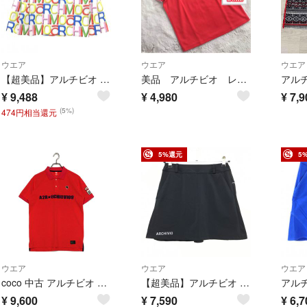
ウエア
ウエア
ウエア
【超美品】アルチビオ スカート 白×マルチカラー 英字総柄 サイドプリーツ ウエストゴム 裏地付 レディース 38(M) ゴルフウェア archivio
美品 アルチビオ レディース ゴルフウェア ポロシャツ 半袖 サイズM
¥
9,488
¥
4,980
¥
7,9
(5%)
474円相当還元
5%還元
5
ウエア
ウエア
ウエア
coco 中古 アルチビオ archivio メンズ 半袖ポロシャツ 48(L) ピンク
【超美品】アルチビオ ナイロンスカート 黒 ウエストゴム ストレッチ パイピング白 レディース 36(S) ゴルフウェア archivio
¥
9,600
¥
7,590
¥
6,7