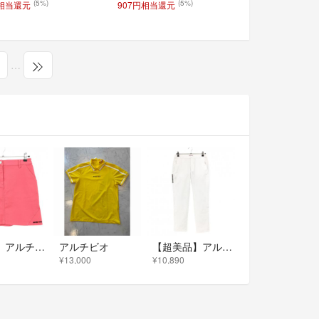
(5%)
(5%)
円相当還元
907円相当還元
…
【美品】アルチビオ スカート コーラルオレンジ ストレッチ 裾ロゴ レディース 40(L) ゴルフウェア archivio
アルチビオ
【超美品】アルチビオ パンツ 白 ストレッチ サイドロゴプリント レディース 40(L) ゴルフウェア archivio
¥13,000
¥10,890