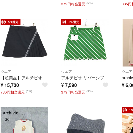
(5%)
379円相当還元
335
5%還元
5%還元
ウエア
ウエア
ウエア
【超美品】アルチビオ スカート 黒×白 一部プリーツ 撥水 ロゴライン レディース 38(M) ゴルフウェア 2025年カタログ掲載モデル archivio
アルチビオ リバーシブルニットスカート グリーン×白 斜めストライプ ウエストゴム ストレッチ レディース ゴルフウェア archivio
arch
¥
15,730
¥
7,590
¥
6,0
(5%)
(5%)
786円相当還元
379円相当還元
1