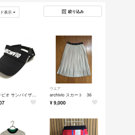
絞り込み
ッド表示
ウエア
アルチビオ サンバイザー 黒×白 立体ロゴ刺しゅう ゴルフウェア archivio
archivio スカート 36
07
¥
9,000