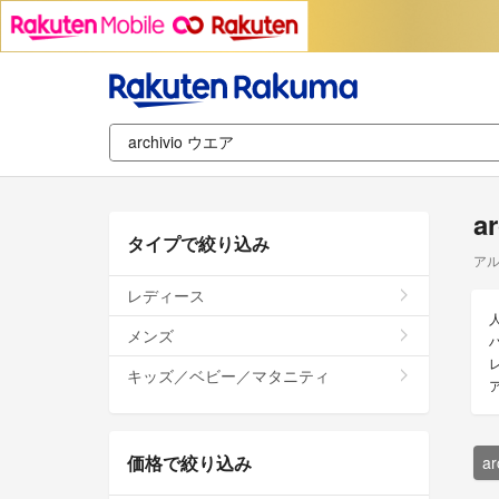
a
タイプで絞り込み
アル
レディース
メンズ
レ
キッズ／ベビー／マタニティ
価格で絞り込み
a