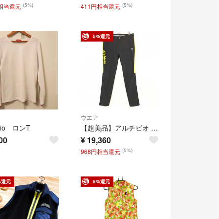
(5%)
(5%)
円相当還元
411円相当還元
5%還元
ウエア
ivio ロンT
【超美品】アルチビオ パンツ 黒×イエロー サイドライン ストレッチ メンズ 50(XL) ゴルフウェア archivio
00
¥
19,360
(5%)
968円相当還元
%還元
5%還元