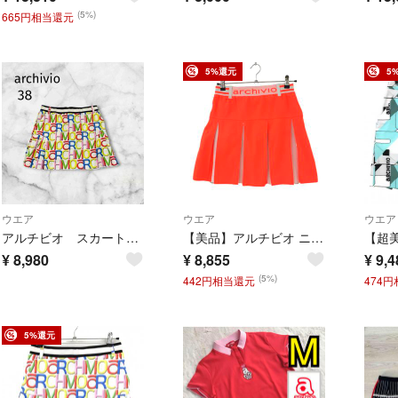
(5%)
665円相当還元
5%還元
5
ウエア
ウエア
ウエア
アルチビオ スカート 38 マルチカラー 総柄 ホワイト バックジップ 裏地
【美品】アルチビオ ニットプリーツスカート 蛍光オレンジ×白 ストレッチ ウエストゴム レディース 38(M) ゴルフウェア archivio
¥
8,980
¥
8,855
¥
9,4
(5%)
442円相当還元
474
5%還元