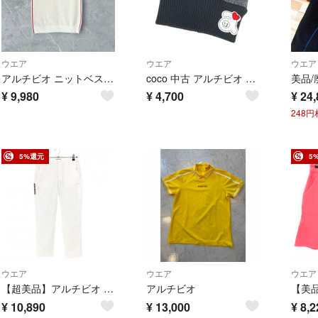
ウエア
ウエア
ウエア
アルチビオ ニットベスト 36 S 白 ロゴ ゴルフ レディース メッシュ編み
coco 中古 アルチビオ archivio ニット帽 グレー×ブラック ヘリンボーン柄 ビーニー ワッチ
¥
9,980
¥
4,700
¥
24,
248
5%還元
5
ウエア
ウエア
ウエア
【超美品】アルチビオ パンツ 白 ストレッチ サイドロゴプリント レディース 40(L) ゴルフウェア archivio
アルチビオ
¥
10,890
¥
13,000
¥
8,2