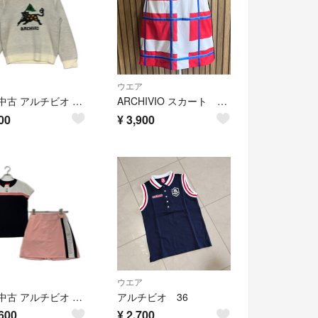
ウエア
coco 中古 アルチビオ archivio レディース セーター 36(S) 白 ホワイト クルーネック 黒ヒョウジャガード
ARCHIVIO スカート チェック Mサイズ
00
¥
3,900
ウエア
coco 中古 アルチビオ archivio レディース セットアップ 36(S) トップス38(M) 黒×ピンク 訳あり上下サイズ違い インナーパンツ付き
アルチビオ 36
600
¥
2,700