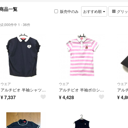
商品一覧
販売中のみ
おすすめ順
グリ
約2,000件中 1 - 36件
ウエア
ウエア
ウエア
アルチビオ 半袖シャツ ネイビー×白 ハートワッペン ナイロン混 レディース 38(M) ゴルフウェア archivio
アルチビオ 半袖ポロシャツ 白×ピンク ボーダー ラインストーン レディース 38(M) ゴルフウェア archivio
¥
7,337
¥
4,428
¥
4,8