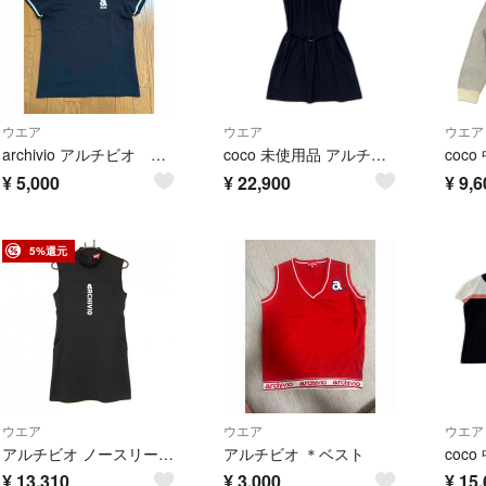
ウエア
ウエア
ウエア
archivio アルチビオ トップス 36
coco 未使用品 アルチビオ archivio レディース ワンピース 38(M) ネイビー 紺 ノースリーブ 接触冷感
¥
5,000
¥
22,900
¥
9,6
5%還元
ウエア
ウエア
ウエア
アルチビオ ノースリーブワンピース 黒 ハイネック ロゴプリント レディース 38(M) ゴルフウェア 2024年モデル archivio
アルチビオ ＊ベスト
¥
13,310
¥
3,000
¥
15,