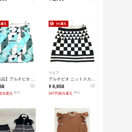
%還元
5%還元
ウエア
【超美品】アルチビオ スカート ライトブルー×ライトグレー×黒 総柄 後ろ裾プリーツ 裏地付 レディース 38(M) ゴルフウェア archivio
アルチビオ ニットスカート 白×黒 ブロックチェック トライアングル柄 ウエストゴム レディース 38(M) ゴルフウェア archivio
88
¥
6,958
(5%)
(5%)
円相当還元
347円相当還元