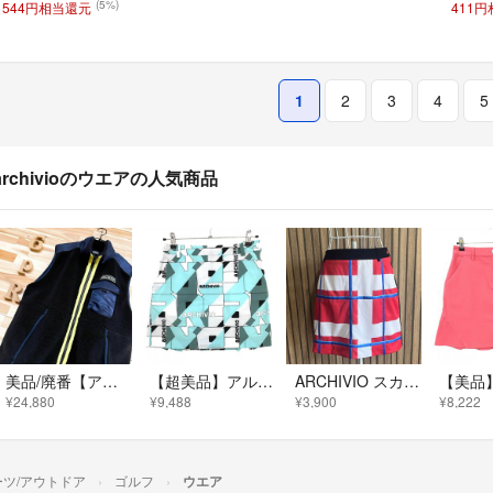
(5%)
544円相当還元
411
1
2
3
4
5
archivioのウエアの人気商品
美品/廃番【アルチビオ】ソフト ボア ハイブリッド ストレッチ ベスト ゴルフ黒
【超美品】アルチビオ スカート ライトブルー×ライトグレー×黒 総柄 後ろ裾プリーツ 裏地付 レディース 38(M) ゴルフウェア archivio
ARCHIVIO スカート チェック Mサイズ
¥24,880
¥9,488
¥3,900
¥8,222
ーツ/アウトドア
ゴルフ
ウエア