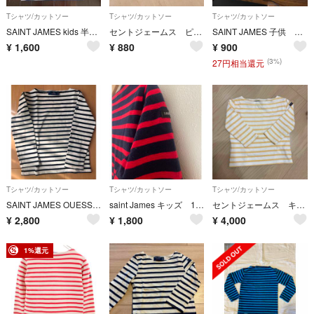
Tシャツ/カットソー
Tシャツ/カットソー
Tシャツ/カットソー
SAINT JAMES kids 半袖 胸ロゴ白紺
セントジェームス ピアリック キッズ
SAINT JAMES 子供 ボーダー 長袖Tシャツ サイズ2yrs
¥
1,600
¥
880
¥
900
(3%)
27円相当還元
Tシャツ/カットソー
Tシャツ/カットソー
Tシャツ/カットソー
SAINT JAMES OUESSANT キッズ 110センチ120センチ
saint James キッズ 110
セントジェームス キッズTシャツ
¥
2,800
¥
1,800
¥
4,000
1%還元