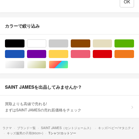
カラーで絞り込み
ブラック/黒色系
ホワイト/白色系
グレー/灰色系
ブラウン/茶色系
ベージュ系
グ
ブルー・ネイビー/青色系
パープル/紫色系
イエロー/黄色系
ピンク/桃色系
レッド/赤色系
オ
シルバー/銀色系
ゴールド/金色系
マルチカラー
SAINT JAMESを出品してみませんか？
買取よりも高値で売れる!
まずはSAINT JAMESの売れ筋価格をチェック
ラクマ
ブランド一覧
SAINT JAMES（セントジェームス）
キッズ/ベビー/マタニティ
キッズ服男の子用(90cm~)
Tシャツ/カットソー