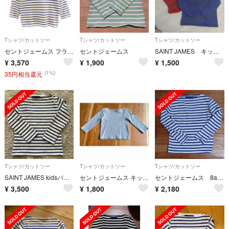
Tシャツ/カットソー
Tシャツ/カットソー
Tシャツ/カットソー
セントジェームス フランス製 ボーダー 長袖 Tシャツ 6anｓ ネイビー系 SAINT JAMES ロンT キッズ
セントジェームス
SAINT JAMES キッズ 2枚組
¥
3,570
¥
1,900
¥
1,500
(1%)
35円相当還元
Tシャツ/カットソー
Tシャツ/カットソー
Tシャツ/カットソー
SAINT JAMES kidsバスクシャツ(koma様)
セントジェームス キッズウェッソン
セントジェームス 8ans 紺×生成り
¥
3,500
¥
1,800
¥
2,180