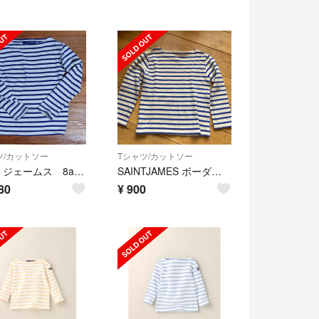
ツ/カットソー
Tシャツ/カットソー
セントジェームス 8ans 紺×生成り
SAINTJAMES ボーダーTシャツ
80
¥
900