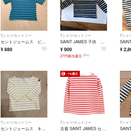
Tシャツ/カットソー
Tシャツ/カットソー
Tシャ
セントジェームス ピアリック キッズ
SAINT JAMES 子供 ボーダー 長袖Tシャツ サイズ2yrs
¥
880
¥
900
¥
2,8
(3%)
27円相当還元
1%還元
Tシャツ/カットソー
Tシャツ/カットソー
Tシャ
セントジェームス キッズTシャツ
古着 SAINT JAMES セントジェームス フランス製 ボーダー柄 長袖 バスクシャツ 8 赤系 キッズ