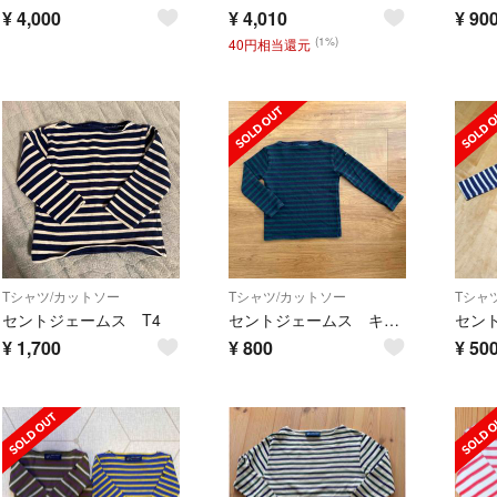
¥
4,000
¥
4,010
¥
90
(1%)
40円相当還元
Tシャツ/カットソー
Tシャツ/カットソー
Tシャ
セントジェームス T4
セントジェームス キッズ ボーダーT
¥
1,700
¥
800
¥
50