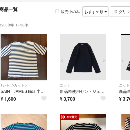
商品一覧
販売中のみ
おすすめ順
グリ
約200件中 1 - 36件
Tシャツ/カットソー
ニット
ニット
SAINT JAMES kids 半袖 胸ロゴ白紺
新品未使用セントジェームスニット 110サイズ
¥
1,600
¥
3,700
¥
3,7
3%還元