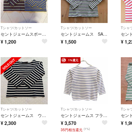
Tシャツ/カットソー
Tシャツ/カットソー
Tシャ
セントジェームスボーダー長袖カットソー 2枚セット
セントジェームス SAINT JAMES バスクシャツ
¥
1,200
¥
1,500
¥
1,2
1%還元
Tシャツ/カットソー
Tシャツ/カットソー
Tシャ
セントジェームス ウェッソン
セントジェームス フランス製 ボーダー 長袖 Tシャツ 6anｓ ネイビー系 SAINT JAMES ロンT キッズ
セン
¥
2,300
¥
3,570
¥
1,9
(1%)
35円相当還元