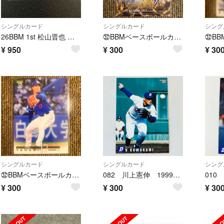
シングルカード
シングルカード
シング
26BBM 1st 松山晋也 中日 シークレット版レギュラーカード2枚セット
㉜BBMベースボールカード 2023 細川成也 CROSS MOON
¥
950
¥
300
¥
30
シングルカード
シングルカード
シング
㉜BBMベースボールカード 2023 柳裕也
082 川上憲伸 1999プロ野球チップスカード
¥
300
¥
300
¥
30