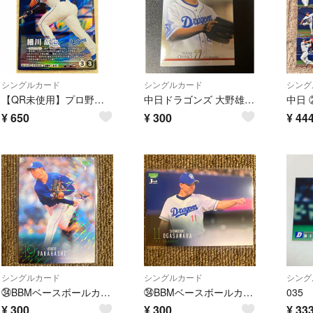
シングルカード
シングルカード
シング
【QR未使用】プロ野球ファンスターズリーグ 中日ドラゴンズ #55 細川成也
中日ドラゴンズ 大野雄大 7-88 BBM 2021
¥
650
¥
300
¥
44
シングルカード
シングルカード
シング
㉞BBMベースボールカード 2024 髙橋宏斗（キラカード版）
㉞BBMベースボールカード 2024 小笠原慎之介
¥
300
¥
300
¥
33