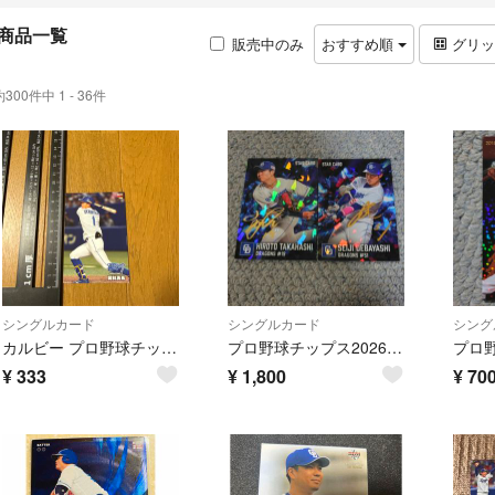
商品一覧
販売中のみ
おすすめ順
グリ
約300件中 1 - 36件
シングルカード
シングルカード
シング
カルビー プロ野球チップス 2024 岡林勇希 中日ドラゴンズ 086
プロ野球チップス2026第一弾 中日ドラゴンズ STARカードセット
¥
333
¥
1,800
¥
70