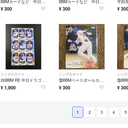
BBMカードなど 中日ドラゴンズ 144枚
BBMカードなど 中日ドラゴンズ 144枚
¥
300
¥
300
¥
30
シングルカード
シングルカード
シング
26BBM RE 中日ドラゴンズ ルーキーレギュラーカードコンプ9枚セット
㉚BBMベースボールカード 2023 石川昴弥（キラカード版）
¥
1,900
¥
300
¥
30
1
2
3
4
5