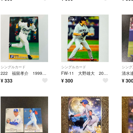
シングルカード
シングルカード
シング
222 福留孝介 1999プロ野球チップスカード
FW-11 大野雄大 2016プロ野球チップスカード
清水達
¥
333
¥
300
¥
30