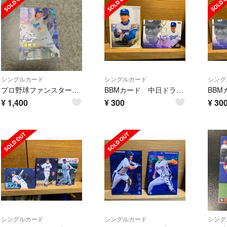
シングルカード
シングルカード
シング
プロ野球ファンスターズリーグ 髙橋宏斗 SSR カード 中日
BBMカード 中日ドラゴンズ 51枚
¥
1,400
¥
300
¥
30
シングルカード
シングルカード
シング