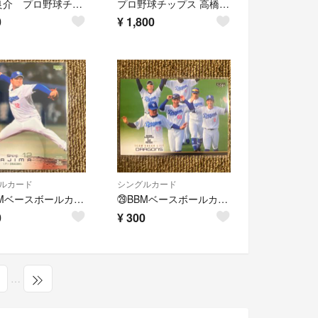
平田良介 プロ野球チップス 11-25
プロ野球チップス 高橋宏斗 サイン入りカードセット
0
¥
1,800
ルカード
シングルカード
㉚BBMベースボールカード 2023 田島慎二
㉙BBMベースボールカード 2023 中日ドラゴンズ チームチェックリスト
0
¥
300
…