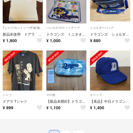
Tシャツ/カットソー(半袖/袖なし)
ハンカチ/ポケットチーフ
ショルダーバッグ
新品未使用 ドアラ Tシャツ 2枚セット
ドラゴンズ ミニタオル（タオルハンカチ）２枚
ドラゴンズ ショルダーバッグ
¥
1,900
¥
1,000
¥
880
シャツ
その他
キャップ
ドアラ Tシャツ
【新品未開封】ドラゴンズ☆靴下3点セット
【美品】中日ドラゴンズ ベースボールキャップ
¥
999
¥
1,100
¥
1,400