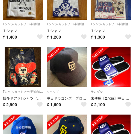
Tシャツ/カットソー(半袖/袖なし)
Tシャツ/カットソー(半袖/袖なし)
Tシャツ/カットソー(半袖/袖なし)
Ｔシャツ
Ｔシャツ
Ｔシャツ
¥
1,400
¥
1,200
¥
1,300
Tシャツ/カットソー(半袖/袖なし)
キャップ
サンダル
博多ドアラTシャツ（新品 未開封）
中日ドラゴンズ プロモデル ベースボールキャップ
未使用【27cm】中日 ドラゴンズ サンダル ロゴ スリッパ
¥
2,900
¥
1,600
¥
2,100