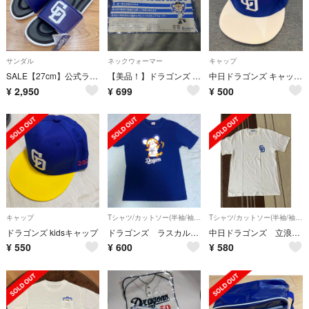
サンダル
ネックウォーマー
キャップ
SALE【27cm】公式ライセンス中日ドラゴンズロゴサンダル レディース メンズ
【美品！】ドラゴンズ ネックウォーマー
中日ドラゴンズ キャップJrサイズ
¥
2,950
¥
699
¥
500
キャップ
Tシャツ/カットソー(半袖/袖なし)
Tシャツ/カットソー(半袖/袖なし)
ドラゴンズ kidsキャップ
ドラゴンズ ラスカル Tシャツ
中日ドラゴンズ 立浪 Tシャツ
¥
550
¥
600
¥
580