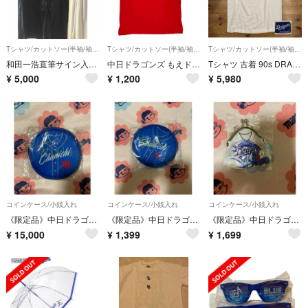
Tシャツ/カットソー(半袖/袖なし)
Tシャツ/カットソー(半袖/袖なし)
Tシャツ/カットソー(半袖/袖なし)
和田一浩直筆サイン入りTシャツ
中日ドラゴンズ もえドラTシャツ 井端弘和 サイズ L
Tシャツ 古着 90s DRAGONS 中日 ドラゴンズ 公式 L オフィシャル
¥
5,000
¥
1,200
¥
5,980
コインケース/小銭入れ
コインケース/小銭入れ
コインケース/小銭入れ
《限定品》中日ドラゴンズ 2024 マルチケース シークレット(19、髙橋宏斗)
《限定品》中日ドラゴンズ 2024 マルチケース。 (17、柳裕也)
《限定品》中日ドラゴンズ 2022 昇竜 ミニ がま口。(7 根尾昂)
¥
15,000
¥
1,399
¥
1,699