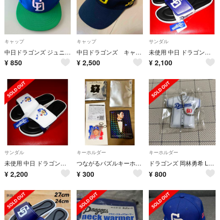
キャップ
キャップ
サンダル
中日ドラゴンズ ジュニアキャップ(ミズノx ポッカサッポロ)
中日ドラゴンズ キャップ
未使用 中日 ドラゴンズ サンダル ロゴ【27cm】スリッパ
¥
850
¥
2,500
¥
2,100
サンダル
キーホルダー
キーホルダー
未使用 中日 ドラゴンズ サンダル ドアラ【27cm】スリッパ
つながるパズルキーホルダー girlr series 2023 仲地選手カード
ドラゴンズ 岡林勇希 LEDキーホルダー
¥
2,200
¥
300
¥
800