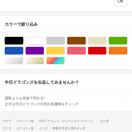
カラーで絞り込み
ブラック/黒色系
ホワイト/白色系
グレー/灰色系
ブラウン/茶色系
ベージュ系
グ
ブルー・ネイビー/青色系
パープル/紫色系
イエロー/黄色系
ピンク/桃色系
レッド/赤色系
オ
シルバー/銀色系
ゴールド/金色系
マルチカラー
中日ドラゴンズを出品してみませんか？
買取よりも高値で売れる!
まずは中日ドラゴンズの売れ筋価格をチェック
ラクマ
ブランド一覧
中日ドラゴンズ（チュウニチドラゴンズ）
メンズ
ラクマ
カテゴリ一覧
メンズ
中日ドラゴンズのメンズ