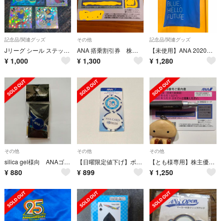
記念品/関連グッズ
その他
記念品/関連グッズ
Jリーグ シール ステッカー 5枚
ANA 搭乗割引券 株主優待
【未使用】ANA 2020オリンピックオリジナルTシャツ
¥
1,000
¥
1,300
¥
1,280
その他
その他
その他
silica gel様向 ANAゴルフマーカー
【日曜限定値下げ】ボールマーカー ANA 非売品 ダイナースクラブ コラボ
【とも様専用】株主優待割引券 1枚 2021年11月30日期限【ANA】
¥
880
¥
899
¥
1,250