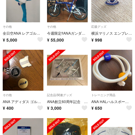
その他
その他
応援グッズ
全日空ANA レアゴルフヘッドカバー
今週限定‼︎ANAガンダム ANA×GUNDAM 自転車
横浜マリノス エンブレムバッジ
¥
5,000
¥
55,000
¥
998
その他
記念品/関連グッズ
トレーニング用品
ANA アディダス ゴルフマーカー セット
ANA創立60周年記念 飛行機フィギュア
ANA HALハルスポーツ楽体ラクダ ストレッチゴム 姿勢矯正 機内販売品
¥
400
¥
3,000
¥
650