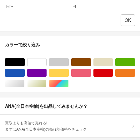
円〜
円
カラーで絞り込み
ブラック/黒色系
ホワイト/白色系
グレー/灰色系
ブラウン/茶色系
ベージュ系
グ
ブルー・ネイビー/青色系
パープル/紫色系
イエロー/黄色系
ピンク/桃色系
レッド/赤色系
オ
シルバー/銀色系
ゴールド/金色系
マルチカラー
ANA(全日本空輸)を出品してみませんか？
買取よりも高値で売れる!
まずはANA(全日本空輸)の売れ筋価格をチェック