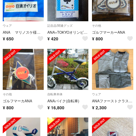
ウェア
記念品/関連グッズ
その他
ANA マリノスケ様専用
ANA×TOKYOオリンピック2020 トランプ⭐︎
ゴルフマーカーANA
¥
650
¥
420
¥
800
その他
自転車本体
ウェア
ゴルフマーカANA
ANAバイク(自転車)
ANAファーストクラス 機内ウエアー3点セット
¥
800
¥
16,800
¥
2,300