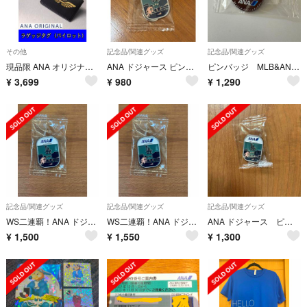
その他
記念品/関連グッズ
記念品/関連グッズ
現品限 ANA オリジナル ラゲッジタグ ユニフォームコレクション（パイロット）
ANA ドジャース ピンバッジ
ピンバッジ MLB&ANAコラボ
¥
3,699
¥
980
¥
1,290
記念品/関連グッズ
記念品/関連グッズ
記念品/関連グッズ
WS二連覇！ANA ドジャース コラボ ピンバッジ
WS二連覇！ANA ドジャース ピンバッジ1
ANA ドジャース ピンバッジ
¥
1,500
¥
1,550
¥
1,300