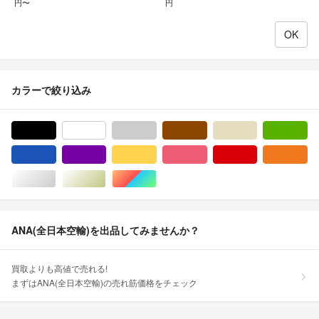
円〜
円
カラーで絞り込み
ブラック/黒色系
ホワイト/白色系
グレー/灰色系
ブラウン/茶色系
ベージュ系
グ
ブルー・ネイビー/青色系
パープル/紫色系
イエロー/黄色系
ピンク/桃色系
レッド/赤色系
オ
シルバー/銀色系
ゴールド/金色系
マルチカラー
ANA(全日本空輸)を出品してみませんか？
買取よりも高値で売れる!
まずはANA(全日本空輸)の売れ筋価格をチェック