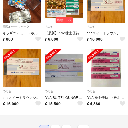
遊園地/テーマパーク
その他
その他
キッザニア カードホルダー 飛行機
【最新】ANA株主優待券6枚+優待冊子2冊【匿名配送】
anaスイートラウンジご利用券 1枚
¥
800
¥
6,000
¥
16,000
その他
その他
その他
anaスイートラウンジご利用券 1枚
ANA SUITE LOUNGE ご利用券 2024
ANA 株主優待 4枚おまとめ
¥
16,000
¥
15,500
¥
4,380