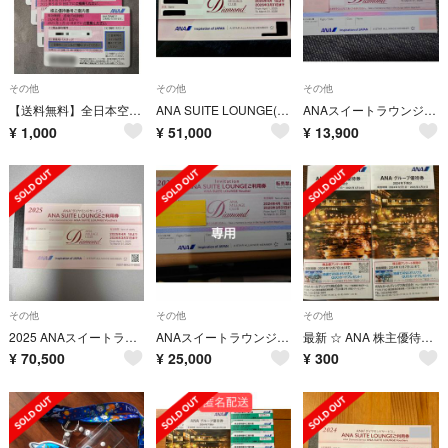
その他
その他
その他
【送料無料】全日本空輸 ANA株主優待券×4枚(株主優待番号ご案内書)
ANA SUITE LOUNGE(ANAスイートラウンジ利用券)2025年 4枚
ANAスイートラウンジ利用券 1枚
¥
1,000
¥
51,000
¥
13,900
その他
その他
その他
2025 ANAスイートラウンジご利用券 6枚 ANA SUITE LOUNGE
ANAスイートラウンジ 利用券2枚す
最新 ☆ ANA 株主優待券 2冊 ☆ ANAグループ各社・提携ホテルご優待冊子
¥
70,500
¥
25,000
¥
300