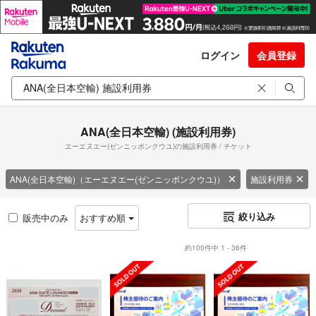
ログイン
会員登録
ANA(全日本空輸) (施設利用券)
エーエヌエー(ゼンニッポンクウユ)の施設利用券 / チケット
ANA(全日本空輸)（エーエヌエー(ゼンニッポンクウユ)）
施設利用券
絞り込み
販売中のみ
おすすめ順
約100件中 1 - 36件