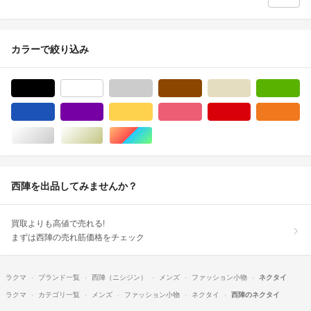
カラーで絞り込み
ブラック/黒色系
ホワイト/白色系
グレー/灰色系
ブラウン/茶色系
ベージュ系
グ
ブルー・ネイビー/青色系
パープル/紫色系
イエロー/黄色系
ピンク/桃色系
レッド/赤色系
オ
シルバー/銀色系
ゴールド/金色系
マルチカラー
西陣を出品してみませんか？
買取よりも高値で売れる!
まずは西陣の売れ筋価格をチェック
ラクマ
ブランド一覧
西陣（ニシジン）
メンズ
ファッション小物
ネクタイ
ラクマ
カテゴリ一覧
メンズ
ファッション小物
ネクタイ
西陣のネクタイ