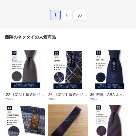
1
2
西陣のネクタイの人気商品
22.【新品】最終出品！！8月8日までの限定販売！！Beniya 西陣織 グレー ストライプ柄 シルク100% ネクタイ
26. 【新品】最終出品！！8月8日までの限定販売！！西陣織 シルク100% ネイビー チェック柄 総柄 ネクタイ
36. 西陣 ARA ネイビー 無地調 絹 ネクタイ 日本製
¥999
¥999
¥899