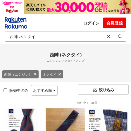
ログイン
会員登録
西陣 (ネクタイ)
ニシジンのネクタイ / メンズ
西陣（ニシジン）
ネクタイ
絞り込み
販売中のみ
おすすめ順
70件中 1 - 36件