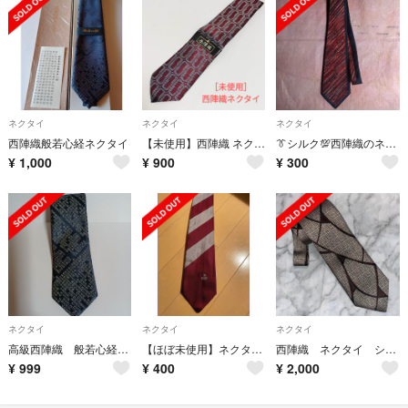
ネクタイ
ネクタイ
ネクタイ
西陣織般若心経ネクタイ
【未使用】西陣織 ネクタイ （アクリル100%） ※高級 オシャレ デザイン
👔シルク💯西陣織のネクタイ
¥
1,000
¥
900
¥
300
ネクタイ
ネクタイ
ネクタイ
高級西陣織 般若心経ネクタイ
【ほぼ未使用】ネクタイ 京都 西陣織
西陣織 ネクタイ シルク100% 結びやすい
¥
999
¥
400
¥
2,000