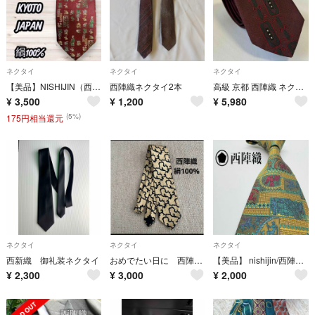
ネクタイ
ネクタイ
ネクタイ
【美品】NISHIJIN（西陣）KYOTO 絹100％ シルクネクタイ 日本製
西陣織ネクタイ2本
高級 京都 西陣織 ネクタイ ナロータイ シルク100% 伝統工芸 臙脂 ギフト
¥
3,500
¥
1,200
¥
5,980
(5%)
175円相当還元
ネクタイ
ネクタイ
ネクタイ
西新織 御礼装ネクタイ
おめでたい日に 西陣織 ネクタイ ダンディー エレガント
【美品】 nishijin/西陣 ネクタイ 総柄
¥
2,300
¥
3,000
¥
2,000