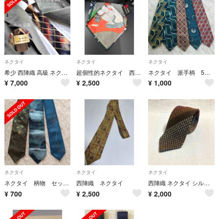
ネクタイ
ネクタイ
ネクタイ
希少 西陣織 高級 ネクタイ チェック柄 蜃気楼 切替デザイン 京都 伝統工芸
超個性的ネクタイ 西陣織
ネクタイ 派手柄 5本セット まとめ売り 西陣織 博多織 カトウカズタカ
¥
7,000
¥
2,500
¥
1,000
ネクタイ
ネクタイ
ネクタイ
ネクタイ 柄物 セット まとめ売り 西陣織 手描染
西陣織 ネクタイ
西陣織 ネクタイ シルク 絹 メンズ 紳士 ストライプ
¥
700
¥
2,500
¥
2,000