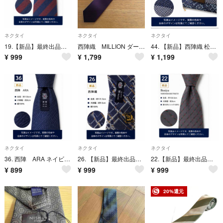
ネクタイ
ネクタイ
ネクタイ
19.【新品】最終出品！！8月8日までの限定販売！！西陣織 シルク100% ネイビー ボルドー チェック柄 ネクタイ
西陣織 MILLION ダークレッド ネクタイ D-XT 8032
44. 【新品】西陣織 松琴織 シルクネクタイ 青 市松柄 和柄 絹100%
¥
999
¥
1,799
¥
1,199
ネクタイ
ネクタイ
ネクタイ
36. 西陣 ARA ネイビー 無地調 絹 ネクタイ 日本製
26. 【新品】最終出品！！8月8日までの限定販売！！西陣織 シルク100% ネイビー チェック柄 総柄 ネクタイ
22.【新品】最終出品！！8月8日までの限定販売！！Beniya 西陣織 グレー ストライプ柄 シルク100% ネクタイ
¥
899
¥
999
¥
999
20%還元