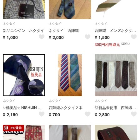
ネクタイ
ネクタイ
ネクタイ
新品ニシジン ネクタイ
ネクタイ 西陣織
西陣織 メンズネクタイ ボーダー柄 126㎝ 大剣幅7㎝ 100%シルク
¥
1,000
¥
2,000
¥
1,500
(20%)
300円相当還元
ネクタイ
ネクタイ
ネクタイ
✨極美品✨ NISHIJIN 西陣織 ネクタイ お洒落✨
西陣織ネクタイ２本
◎新品未使用 西陣織他 日本製 全てシルク100％ネクタイ6本セット
¥
2,180
¥
700
¥
2,800
5%還元