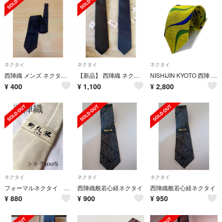
ネクタイ
ネクタイ
ネクタイ
西陣織 メンズ ネクタイ 西陣織
【新品】 西陣織 ネクタイ ２点 セット 日本製
NISHIJIN KYOTO 西陣 京都 ネクタイ 日本製 総柄 グリーン
¥
400
¥
1,100
¥
2,800
ネクタイ
ネクタイ
ネクタイ
フォーマルネクタイ 新品 西陣織 シルク100% 白ネクタイ 結婚式
西陣織般若心経ネクタイ
西陣織般若心経ネクタイ
¥
880
¥
900
¥
950