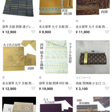
帯
帯
帯
袋帯 京都 西陣 濃グレー 格子 丸 桜 梅 楓 カジュアル 上質 正絹 絹 美品 帯 なごみ 新古品 仕立て上がり kp1240
名古屋帯 九寸 京都 西陣 581 山喜織物 紹巴織 萬葉 万葉 全通柄 更紗 正絹 絹 なごみ 中古 仕立て上がり kp2475
名古屋帯 九寸 京都 西陣 こげ茶 赤 緑 草花 カジュアル 上質 正絹 絹 販売 購入 なごみ 中古 仕立て上がり kp2473
¥
12,900
¥
9,900
¥
11,900
帯
帯
コインケース
名古屋帯 九寸 京都 西陣 金糸 くすみ黄ベージュ 変わり市松 葉 カジュアル 正絹 絹 なごみ 中古 仕立て上がり kp2471
袋帯 京都 西陣 602 橋本テル織物 金糸 薄水色 華文 フォーマル 正絹 絹 美品 なごみ 新古品 仕立て上がり kp2466
高級 西陣織 がま口 コインケース 小銭入れ 財布 小物入れ レトロ 和装 着物
¥
12,900
¥
19,900
¥
3,100