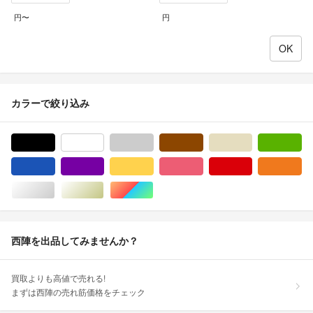
円〜
円
カラーで絞り込み
ブラック/黒色系
ホワイト/白色系
グレー/灰色系
ブラウン/茶色系
ベージュ系
グ
ブルー・ネイビー/青色系
パープル/紫色系
イエロー/黄色系
ピンク/桃色系
レッド/赤色系
オ
シルバー/銀色系
ゴールド/金色系
マルチカラー
西陣を出品してみませんか？
買取よりも高値で売れる!
まずは西陣の売れ筋価格をチェック