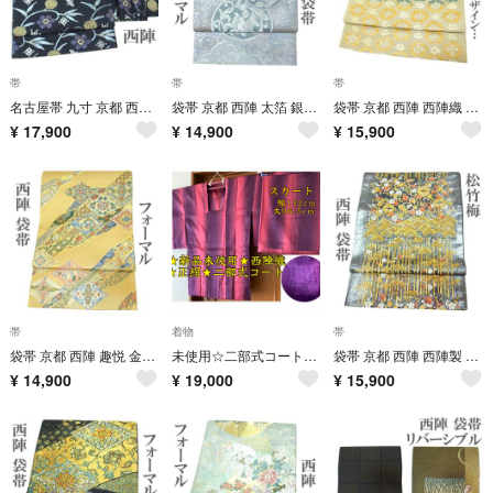
帯
帯
帯
名古屋帯 九寸 京都 西陣 金銀糸 黒 笹蔓 宝尽くし セミフォーマル カジュアル 正絹 なごみ 中古 仕立て上がり kp2479
袋帯 京都 西陣 太箔 銀糸 薄紫 銀色 向かい鳥 花唐草 フォーマル 正絹 絹 美品 なごみ 新古品 仕立て上がり kp2476
袋帯 京都 西陣 西陣織 ラメ糸 薄茶ベージュ地 草花 カジュアル 上質 正絹 絹 美品 なごみ 中古 仕立て上がり kp1290
¥
17,900
¥
14,900
¥
15,900
帯
着物
帯
袋帯 京都 西陣 趣悦 金糸 ベージュ 華文 花菱 向かい鳥 草花 正絹 絹 フォーマル なごみ 中古 仕立て上がり kp1278
未使用☆二部式コート 西陣織 正絹 道行コート 雨コート 地紋 美品
袋帯 京都 西陣 西陣製 西陣織 銀色 金糸 松竹梅 向かい蝶 正絹 フォーマル 美品 なごみ 新古品 仕立て上がり kp1267
¥
14,900
¥
19,000
¥
15,900