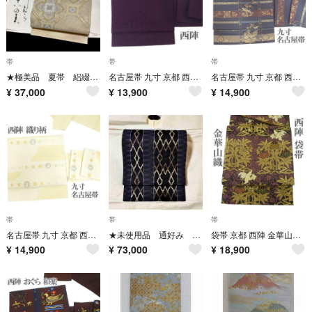
帯
帯
帯
★極美品 夏帯 絽綴れ 太鼓柄袋帯 金通し 蜀江文 にしむら扱い たとう紙付き フォーマル 訪問着 留袖 高級
名古屋帯 九寸 京都 西陣 紫 花唐草 華文 全通 カジュアル 正絹 絹 美品 未使用 なごみ 新古品 仕立て上がり kp2464
名古屋帯 九寸 京都 西陣 1587 新装織物 金糸 灰紫 新古品 kp2460
¥
37,000
¥
13,900
¥
14,900
帯
帯
帯
名古屋帯 九寸 京都 西陣 織り柄 薄黄色 兎 月の満ち欠け 中古 kp2459
★未使用品 通好み 全通柄袋帯 西陣織 黒地 菱繋ぎ よろけ縞 振袖にも
袋帯 京都 西陣 金華山織 紫 金糸 桐竹鳳凰文 フォーマル 中古 kp2457
¥
14,900
¥
73,000
¥
18,900