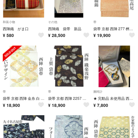
和装小物
その他
帯
西陣織 がま口
西陣織 袋帯 新品
袋帯 京都 西陣 277 桝屋高尾 ねん金綴錦 金糸 段霞 オレンジ ピンク フォーマル 正絹 新古品 仕立て上がり kp2482
¥
580
¥
28,500
¥
19,900
帯
帯
腕時計
袋帯 京都 西陣 金糸 白 花七宝 笹蔓 地紋 美しいデザイン フォーマル 正絹 絹 未使用品 新古品 仕立て上がり kp2481
袋帯 京都 西陣 2257 織楽浅野 こげ茶色 金 銀 木の葉 カジュアル 帯 正絹 絹 なごみ 中古 仕立て上がり kp2480
★ 完動品 未使用品 西陣 和柄 ビンテージ 七宝風 懐中時計
¥
18,900
¥
18,900
¥
7,800