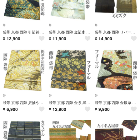
帯
帯
帯
袋帯 京都 西陣 引箔錦 金糸 黒 花菱 花唐草 華文 古典柄 花 正絹 絹 フォーマル なごみ 中古 仕立て上がり kp1266
袋帯 京都 西陣 金箔糸 金銀ラメ糸 光琳百花紋 松 梅 桜 藤 牡丹 菊 楓 正絹 絹 なごみ 中古 仕立て上がり kp1265
袋帯 京都 西陣 リバーシブル 両面 ミミズク 三日月 格子 全通柄 カジュアル 正絹 なごみ 新古品 仕立て上がり kp1261
¥
13,900
¥
11,900
¥
14,900
帯
帯
帯
袋帯 京都 西陣 振袖や訪問着に 金黒地 金糸 波 向かい鳥 成人式 振袖 正絹 絹 帯 なごみ 中古 仕立て上がり kp1258
袋帯 京都 西陣 金糸 黒地 鳥 花唐草 上質 正絹 絹 フォーマル 美品 未使用 帯 なごみ 新古品 仕立て上がり kp1249
袋帯 京都 西陣 金銀糸 金糸 銀糸 黒地 鶴 古典柄 四季の花 流水 正絹 フォーマル なごみ 中古 仕立て上がり kp1243
¥
6,900
¥
12,900
¥
9,900