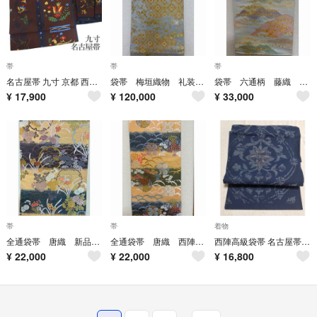
帯
帯
帯
名古屋帯 九寸 京都 西陣 おぐら 和楽 赤茶色 花唐草 鳥 中古 kp2456
袋帯 梅垣織物 礼装用 フォーマル用 新品 未仕立て品 六通柄
袋帯 六通柄 藤織 西陣織 新品 未仕立て品 礼装用 フォーマル用
¥
17,900
¥
120,000
¥
33,000
帯
帯
着物
全通袋帯 唐織 新品 未仕立て品 西陣織
全通袋帯 唐織 西陣織 新品 未仕立て品
西陣高級袋帯 名古屋帯 古代民芸 ネイビー 軽量
¥
22,000
¥
22,000
¥
16,800