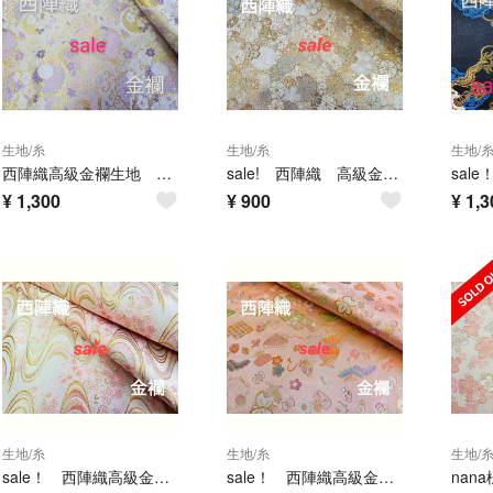
生地/糸
生地/糸
生地/
西陣織高級金襴生地 重ね華雪輪 淡紫/アイボリー KY-393-1
sale! 西陣織 高級金襴生地 満開さくら 白色/金色 KY-273-1
¥
1,300
¥
900
¥
1,3
生地/糸
生地/糸
生地/
sale！ 西陣織高級金襴生地 さくら流水 金/ピンク KY-417-1
sale！ 西陣織高級金襴生地 宝尽くし ピンク KY-458-1