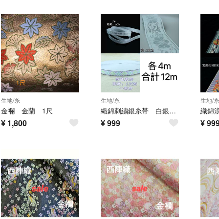
生地/糸
生地/糸
生地/
金襴 金蘭 1尺
織錦刺繍銀糸帯 白銀色3点12mセット DIYパーツ ハンドメイド 人形用生地
¥
1,800
¥
999
¥
99