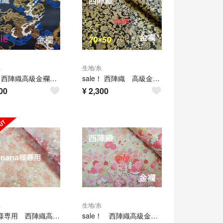
糸
生地/糸
sale！西陣織高級金襴生地 翔雲龍 黒/青 KY-375-1
sale！ 西陣織 高級金襴生地 龍 黒/金 KY-251
00
¥
2,300
糸
生地/糸
nana様専用 西陣織高級金襴生地3点
sale！ 西陣織高級金襴生地 重ね華雪輪 白/ピンク KY-373-1