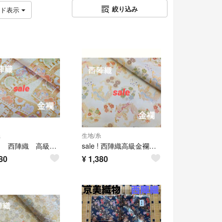
絞り込み
ッド表示
糸
生地/糸
sale！ 西陣織 高級金襴生地 舞帯流水 白/金 KY-383-1
sale ! 西陣織高級金襴生地 龍華丸紋 白 KY-466-1
80
¥
1,380