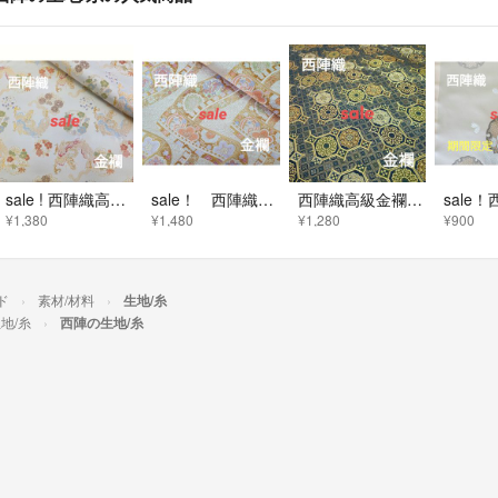
sale ! 西陣織高級金襴生地 龍華丸紋 白 KY-466-1
sale！ 西陣織 高級金襴生地 舞帯流水 白/金 KY-383-1
西陣織高級金襴生地 蜀江華文(しょっこうかもん) 紺緑/金 KY-467-1
¥1,380
¥1,480
¥1,280
¥900
ド
素材/材料
生地/糸
地/糸
西陣の生地/糸