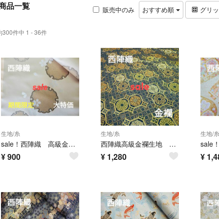
商品一覧
販売中のみ
おすすめ順
グリ
約300件中 1 - 36件
生地/糸
生地/糸
生地/
sale！西陣織 高級金襴生地 桜大華雪輪 ベージュ KY-408-1
西陣織高級金襴生地 蜀江華文(しょっこうかもん) 紺緑/金 KY-467-1
¥
900
¥
1,280
¥
1,4