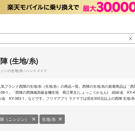
陣 (生地/糸)
ジンの生地/糸 / ハンドメイド
人気ブランド西陣の生地/糸（生地/糸）の商品一覧。西陣の生地/糸の新着商品は「西
-408-1」「西陣の西陣織高級金襴生地 蜀江華文(しょっこうかもん) 紺緑/金 KY
白/金 KY-383-1」などです。フリマアプリ ラクマでは現在300点以上の西陣 生
陣（ニシジン）
生地/糸