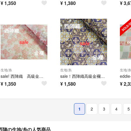
¥
1,350
¥
1,380
¥
3,6
生地/糸
生地/糸
生地/
sale! 西陣織 高級金襴生地 舞桜 ピンク/金 KY-331-1
sale！西陣織高級金襴生地 花亀甲 紫/金 KY-399-1
¥
1,350
¥
1,580
¥
2,3
1
2
3
4
5
西陣の生地/糸の人気商品