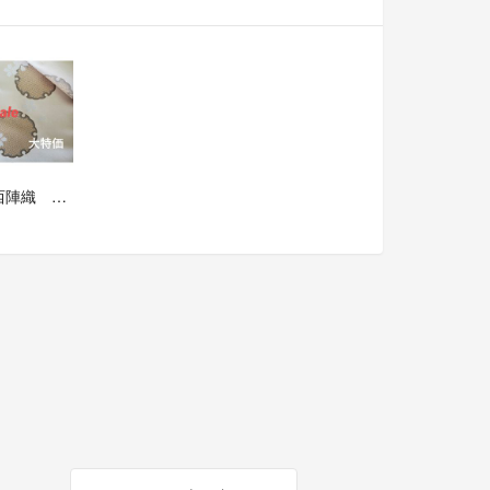
sale！西陣織 高級金襴生地 桜大華雪輪 ベージュ KY-408-1