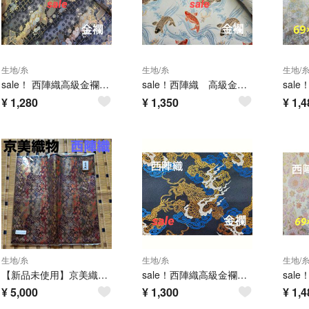
生地/糸
生地/糸
生地/
sale！ 西陣織高級金襴生地 流し花桜扇子 黒 KY-447-1
sale！西陣織 高級金襴生地 鯉 水色 KY-346-1
¥
1,280
¥
1,350
¥
1,4
生地/糸
生地/糸
生地/
【新品未使用】京美織物 西陣織 70×100 生地 敷物 テーブルセンター等
sale！西陣織高級金襴生地 翔雲龍 黒/青 KY-375-1
¥
5,000
¥
1,300
¥
1,4