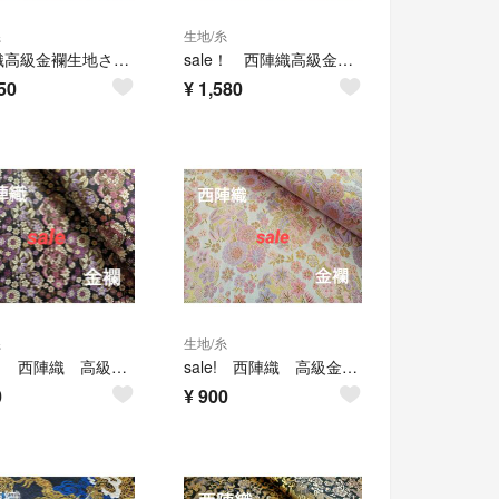
糸
生地/糸
西陣織高級金襴生地さくら流水 金/ピンク KY-338-1（柄大きめ）
sale！ 西陣織高級金襴生地 対鶴紋吉祥文様 金/黒 KY-465-1
50
¥
1,580
糸
生地/糸
sale！ 西陣織 高級金襴生地 花づくし 黒 KY-308-1
sale! 西陣織 高級金襴生地 花づくし 白 KY-307-1
0
¥
900