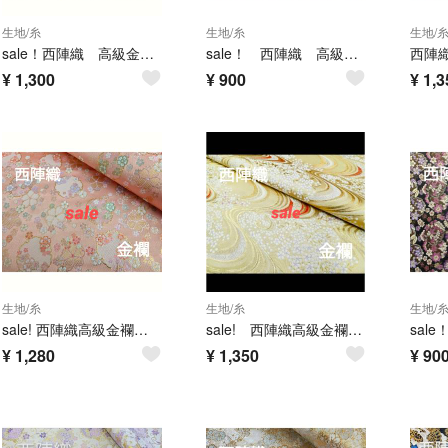
生地/糸
生地/糸
生地/
sale！西陣織 高級金襴生地 花流し扇子 黒 KY-349-1
sale！ 西陣織 高級金襴生地 満開さくら 桃色/藤色 KY-274-1
¥
1,300
¥
900
¥
1,3
生地/糸
生地/糸
生地/
sale! 西陣織高級金襴生地 さくら華雪輪 パウダーピンク KY-464-1
sale! 西陣織高級金襴生地 さくら流水 金/ベージュ KY-455-1
¥
1,280
¥
1,350
¥
90