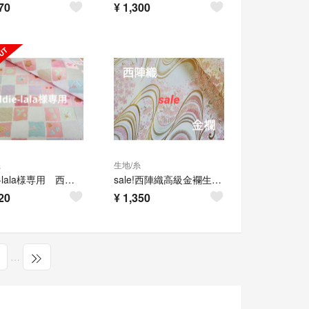
70
¥
1,300
糸
生地/糸
eddie-lala様専用 西陣織高級金襴生地2点
sale!西陣織高級金襴生地 さくら流水 金/ピンク KY-338-1
20
¥
1,350
…