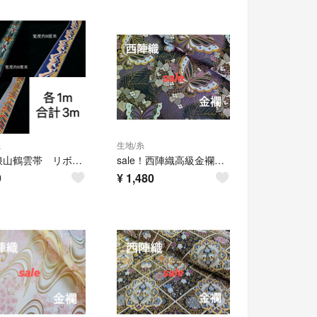
糸
生地/糸
織錦浪山鶴雲帯 リボン3点3mセット 人形用 西陣織 ハンドメイド DIYパーツ
sale！西陣織高級金襴生地 蝶と紫陽花 紫/黒 KY-436-1
9
¥
1,480