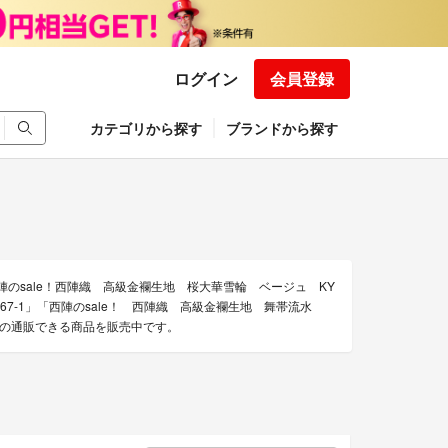
ログイン
会員登録
カテゴリから探す
ブランドから探す
陣のsale！西陣織 高級金襴生地 桜大華雪輪 ベージュ KY
-467-1」「西陣のsale！ 西陣織 高級金襴生地 舞帯流水
地/糸の通販できる商品を販売中です。