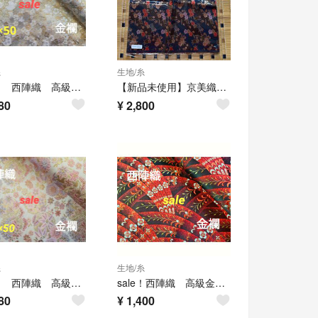
糸
生地/糸
sale！ 西陣織 高級金襴生地 満開さくら 白色/金色 KY-273
【新品未使用】京美織物 西陣織 70×50 生地 敷物 テーブルセンター等
80
¥
2,800
糸
生地/糸
sale！ 西陣織 高級金襴生地 花づくし 白 KY-307
sale！西陣織 高級金襴生地 麗華羽 黒/赤 KY-287-1
80
¥
1,400