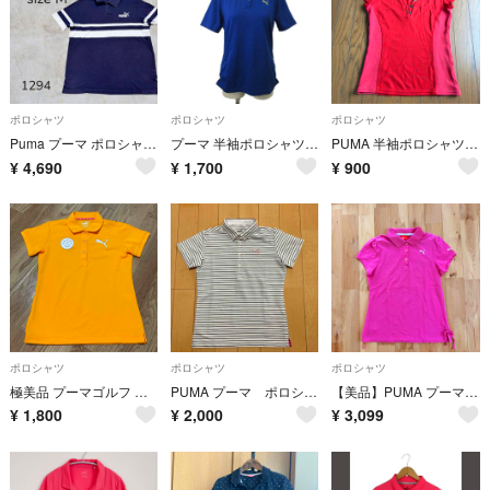
ポロシャツ
ポロシャツ
ポロシャツ
Puma プーマ ポロシャツ 半袖カットソー ボーダー スポーティ ネイビー
プーマ 半袖ポロシャツ L 青 ブルー Vネック 半袖 ECA006 /SH
PUMA 半袖ポロシャツ Lサイズ
¥
4,690
¥
1,700
¥
900
ポロシャツ
ポロシャツ
ポロシャツ
極美品 プーマゴルフ ワッペン付 吸汗速乾 半袖ポロシャツ S 黄 レディース
PUMA プーマ ポロシャツ 半袖 ボーダー ホワイト Mサイズ
【美品】PUMA プーマ 半袖ポロシャツ プーマキャットロゴ ゴルフ テニス M
¥
1,800
¥
2,000
¥
3,099