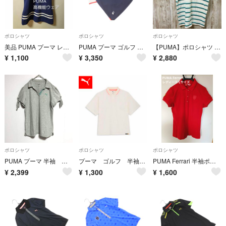
ポロシャツ
ポロシャツ
ポロシャツ
美品 PUMA プーマ レディース 半袖ポロシャツ ネイビー ボーダー柄
PUMA プーマ ゴルフ カノコ ワッペン ポロシャツ sizeS/白ｘ紺ｘ赤 ■◆ レディース
【PUMA】ポロシャツ S ボーダー ホワイト グリーン カジュアル シンプル
¥
1,100
¥
3,350
¥
2,880
ポロシャツ
ポロシャツ
ポロシャツ
PUMA プーマ 半袖 ポロシャツ グレー トップス L
プーマ ゴルフ 半袖 ポロシャツ 未使用
PUMA Ferrari 半袖ポロシャツ Lサイズ 赤色
¥
2,399
¥
1,300
¥
1,600