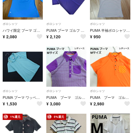
ポロシャツ
ポロシャツ
ポロシャツ
ハワイ限定 プーマ ゴルフ 長袖 ポロシャツ カポレイ 水色 レディース M
PUMA プーマ ゴルフ DRY CELL ドット ポロシャツ sizeS/紺 ■◆ レディース
PUMA 半袖ポロシャツ ボーダー レディース
¥
2,080
¥
2,120
¥
950
ポロシャツ
ポロシャツ
ポロシャツ
PUMA プーマ ワッペン ポロシャツ sizeM/ミント ■◆ レディース
PUMA プーマ ゴルフウェア ポロシャツ ロゴ刺繍 パープル Мサイズ
PUMA プーマ ゴルフウェア ポロシャツ ロゴ刺繍 オレンジ Мサイズ
¥
1,530
¥
3,080
¥
2,980
1%還元
5%還元