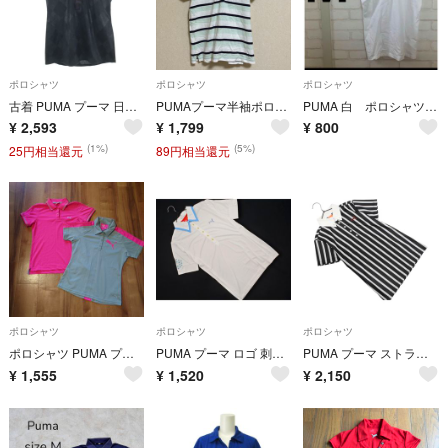
ポロシャツ
ポロシャツ
ポロシャツ
古着 PUMA プーマ 日本製 アーガイル柄 半袖 ポロシャツ S ブラック ゴルフ レディース
PUMAプーマ半袖ポロシャツMボーダー刺繍ロゴ白緑レディースゴルフスポーツ
PUMA 白 ポロシャツ プーマ M 100%コットン 綿 ホワイト M 半袖
¥
2,593
¥
1,799
¥
800
(1%)
(5%)
25円相当還元
89円相当還元
ポロシャツ
ポロシャツ
ポロシャツ
ポロシャツ PUMA プーマ 2枚セット レディース
PUMA プーマ ロゴ 刺繍 ポロシャツ sizeO/白 ■◆ レディース
PUMA プーマ ストライプ ボタンダウン 半袖 ゴルフ トレーニングウェア ポロシャツ sizeM/黒ｘグレー ■◆ レディース
¥
1,555
¥
1,520
¥
2,150