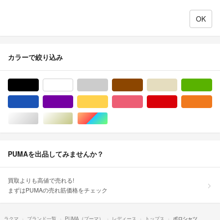
カラーで絞り込み
ブラック/黒色系
ホワイト/白色系
グレー/灰色系
ブラウン/茶色系
ベージュ系
グ
ブルー・ネイビー/青色系
パープル/紫色系
イエロー/黄色系
ピンク/桃色系
レッド/赤色系
オ
シルバー/銀色系
ゴールド/金色系
マルチカラー
PUMAを出品してみませんか？
買取よりも高値で売れる!
まずはPUMAの売れ筋価格をチェック
ラクマ
ブランド一覧
PUMA（プーマ）
レディース
トップス
ポロシャツ