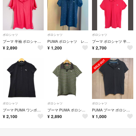
ポロシャツ
ポロシャツ
ポロシャツ
プーマ 半袖 ポロシャツ レギュラーカラー 無地 【L】 ピンク スポーツ 夏
PUMA ポロシャツ レディースLサイズ
プーマ ポロシャツ 半袖 鹿の子 刺繍 ロゴ XL ピンク 国内正規 QQQ
¥
2,890
¥
1,200
¥
2,700
ポロシャツ
ポロシャツ
ポロシャツ
プーマ PUMA ワンポイント刺繍 コットン 鹿の子 ポロシャツ M ブラック
プーマ PUMA ポロシャツ ボーダー ワンポイント スキッパー L グレー
PUMA プーマ ポロシャツ レディース L ブラック 半袖 ロゴ刺繍 美品
¥
2,100
¥
2,890
¥
1,000