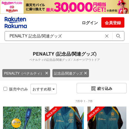
ログイン
会員登録
PENALTY (記念品/関連グッズ)
ペナルティの記念品/関連グッズ / スポーツ/アウトドア
PENALTY（ペナルティ）
記念品/関連グッズ
絞り込み
販売中のみ
おすすめ順
7件中 1 - 7件