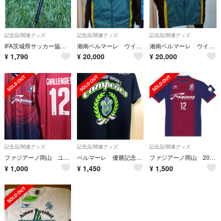
記念品/関連グッズ
記念品/関連グッズ
記念品/関連グッズ
IFA茨城県サッカー協会 トスコイン ペン
湘南ベルマーレ ウインドブレーカー サイズL
湘南ベルマーレ ウインドブレーカー サイズL
¥
1,790
¥
20,000
¥
20,000
記念品/関連グッズ
記念品/関連グッズ
記念品/関連グッズ
ファジアーノ岡山 ユニフォームシャツ 非売品
ベルマーレ 優勝記念Tシャツ
ファジアーノ岡山 2018年Challenge1限定ユニフォーム PENALTY
¥
1,000
¥
1,450
¥
1,500