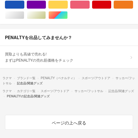
ブルー・ネイビー/青色系
パープル/紫色系
イエロー/黄色系
ピンク/桃色系
レッド/赤色系
オ
シルバー/銀色系
ゴールド/金色系
マルチカラー
PENALTYを出品してみませんか？
買取よりも高値で売れる!
まずはPENALTYの売れ筋価格をチェック
ラクマ
ブランド一覧
PENALTY（ペナルティ）
スポーツ/アウトドア
サッカー/フッ
トサル
記念品/関連グッズ
ラクマ
カテゴリ一覧
スポーツ/アウトドア
サッカー/フットサル
記念品/関連グッズ
PENALTYの記念品/関連グッズ
ページの上へ戻る