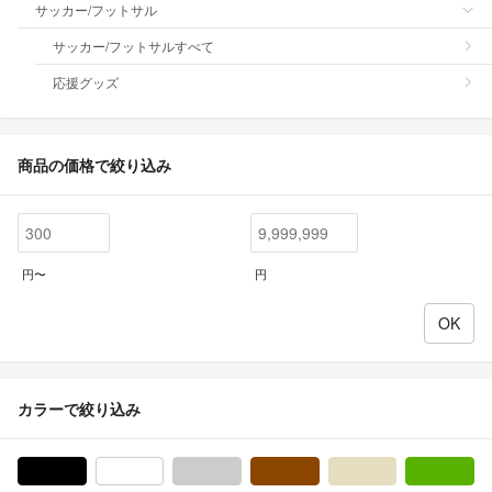
サッカー/フットサル
サッカー/フットサルすべて
応援グッズ
商品の価格で絞り込み
円〜
円
カラーで絞り込み
ブラック/黒色系
ホワイト/白色系
グレー/灰色系
ブラウン/茶色系
ベージュ系
グ