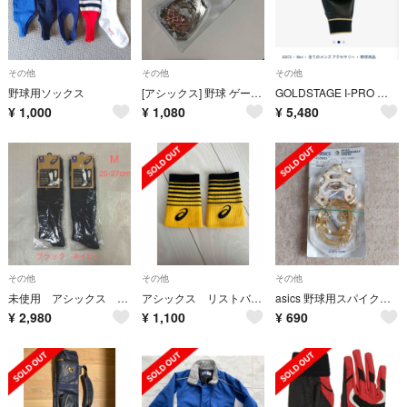
その他
その他
その他
野球用ソックス
[アシックス] 野球 ゲーリック 取り替え用 3本歯 金具 釘式 日本製
GOLDSTAGE I-PRO バッティング用手袋 アシックス s
¥
1,000
¥
1,080
¥
5,480
その他
その他
その他
未使用 アシックス ゴールドステージプロ 野球 ソックス 2足セット 黒 紺 M
アシックス リストバンド ロング 両手 イエロー×ブラック 新品
asics 野球用スパイク取り替え金具
¥
2,980
¥
1,100
¥
690