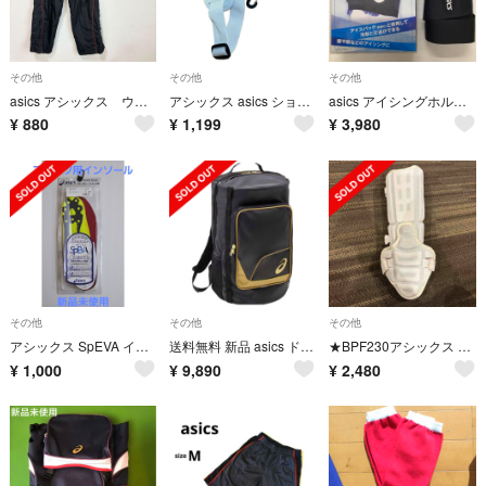
その他
その他
その他
asics アシックス ウィンドブレーカーパンツ F ブラック サイドライン
アシックス asics ショルダーベルト ストラップ 交換用 ホワイト
asics アイシングホルダー 腰肩用 サポーター
¥
880
¥
1,199
¥
3,980
その他
その他
その他
アシックス SpEVA インソール L 26.5〜27.5cm 新品 衝撃吸収
送料無料 新品 asics ドラムバックパック ゴールドステージ
★BPF230アシックス 高校野球対応 バッティングレガース 左右兼用★
¥
1,000
¥
9,890
¥
2,480