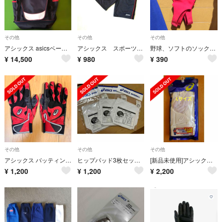
その他
その他
その他
アシックス asicsベースボールバック オーダーコンポ
アシックス スポーツ ハーフパンツM グレー/ブラック 中国製
野球、ソフトのソックス2枚セット
¥
14,500
¥
980
¥
390
その他
その他
その他
アシックス バッティンググローブ 大人用Lサイズ
ヒップパッド3枚セット 尻補修用パッド 野球
[新品未使用]アシックスasics 野球 バッティング用手袋両手用 白 Lサイズ
¥
1,200
¥
1,200
¥
2,200