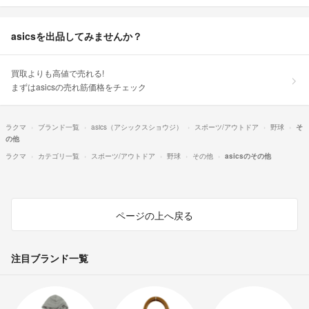
asicsを出品してみませんか？
買取よりも高値で売れる!
まずはasicsの売れ筋価格をチェック
ラクマ
ブランド一覧
asics（アシックスショウジ）
スポーツ/アウトドア
野球
そ
の他
ラクマ
カテゴリ一覧
スポーツ/アウトドア
野球
その他
asicsのその他
ページの上へ戻る
注目ブランド一覧