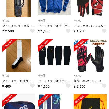
その他
その他
その他
アシックス ベースボール ゴールドステージ バットケース（3本用） BEB170
アシックス 野球 グランドコート 140
アシックス バッティング用手袋
¥
2,500
¥
1,500
¥
1,200
その他
その他
その他
アシックス 野球靴下 白黒ソックス 26〜29
アシックス 野球用レッグウォーマー
新品 asics アシックス バッティング手袋 Lサイズ 野球 丸モデル
¥
400
¥
1,500
¥
2,200