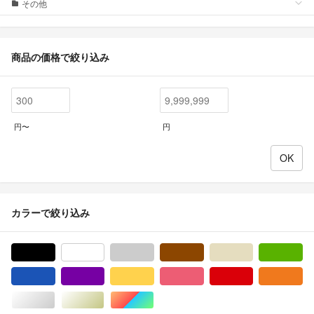
その他
商品の価格で絞り込み
円〜
円
カラーで絞り込み
ブラック/黒色系
ホワイト/白色系
グレー/灰色系
ブラウン/茶色系
ベージュ系
グ
ブルー・ネイビー/青色系
パープル/紫色系
イエロー/黄色系
ピンク/桃色系
レッド/赤色系
オ
シルバー/銀色系
ゴールド/金色系
マルチカラー