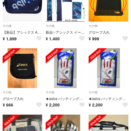
その他
その他
その他
【新品】アシックス ASICS 野球 ソフトボール シューズケース
新品✨アシックス イージーバットケース 3123A660-410
グローブ入れ
¥
1,899
¥
1,400
¥
999
その他
その他
その他
グローブ入れ
★asics バッティング用手袋（両手）[WH/RD](M) 新品！！★
★asics バッティング用手袋（両手）[WH/RD](S) 新品！★
¥
666
¥
2,200
¥
2,200