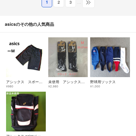
1
2
3
…
asicsのその他の人気商品
アシックス スポーツ ハーフパンツM グレー/ブラック 中国製
未使用 アシックス ゴールドステージプロ 野球 ソックス 2足セット 黒 紺 M
野球用ソックス
¥980
¥2,980
¥1,000
アシックス asicsベースボールバック オーダーコンポ